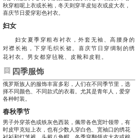
秋穿
粗呢
上衣或长袍，冬天则穿羊皮短衣或皮大衣，
喜庆节日爱穿彩色衬衣。
妇女
妇女夏季穿
粗布
衬衣，外套无袖、高腰身的
对襟长袍
，下穿毛织长裙。喜庆节日穿绸制的绣
花衬衣。男女都穿毡靴、皮靴和皮鞋。
四季服饰
俄罗斯族
人的服饰
丰富多彩
，人们在不同季节里，选
择不同颜色、不同款式的衣着。尤其是青年人，爱穿
各种时装。
春秋季节
男子外穿茶色或铁灰色西装，佩带各色宽叶领带，有
时皮甲克
短上衣
，也有少数人穿白色、宽袖口的绣花
衬衫和
灯笼裤
，头戴八角帽。冬季穿
翻领
皮大衣或棉