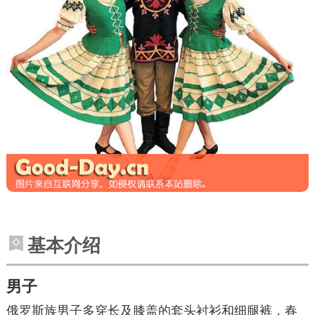
基本介绍
男子
俄罗斯族男子多穿长及膝盖的
套头
衬衫和细腿裤，春