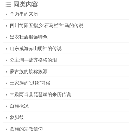
同类内容
羊肉串的来历
四川简阳五指乡“石马栏”神马的传说
黑衣壮族服饰特色
山东威海赤山明神的传说
公主湖—蓝齐格格的泪
蒙古族的族称族源
土家族的“过继”习俗
甘肃两当县琵琶崖的来历传说
白族概况
象脚鼓
畲族的宗教信仰