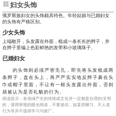
妇女头饰
俄罗斯族妇女的头饰颇具特色。年轻姑娘与已婚妇女
的头饰有严格区别。
少女头饰
上端敞开，头发露在外面，梳成一条长长的辫子，并
在辫子里编上色彩鲜艳的
发带
和小玻璃珠子。
已婚妇女
的头饰则必须严密无孔，即先将头发梳成两
条辫子，盘在头上，再严严实实地
反辫子
裹在头
巾或帽子里面，不让有一根头发露出外面，否则
就被认为是否礼貌的行为。
阅读提示：各地域产生的传统或文化并一定都是合理的/文明
的，请用审视的眼光阅读，不要迷信，如某些陋习、不人道
行为等并不值得学习与推广。