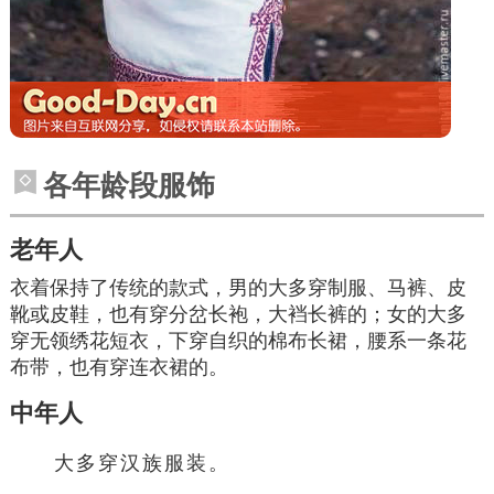
各年龄段服饰
老年人
衣着保持了传统的款式，男的大多穿制服、
马裤
、皮
靴或皮鞋，也有穿分岔长袍，大裆
长裤
的；女的大多
穿
无领
绣花短衣，下穿自织的棉布长裙，腰系一条
花
布
带，也有穿
连衣裙
的。
中年人
大多穿汉族服装。