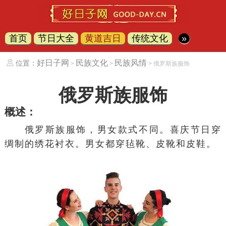
首页
节日大全
黄道吉日
传统文化
»
好日子网
民族文化
民族风情
位置：
>
>
> 俄罗斯族服饰
俄罗斯族服饰
概述：
俄罗斯族服饰，男女款式不同。喜庆节日穿
绸制的绣花衬衣。男女都穿
毡靴
、
皮靴
和皮鞋。