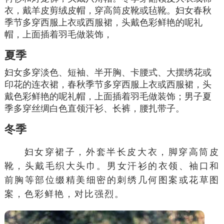
衣，戴羊皮
剪绒皮
帽，穿高筒皮靴或毡靴。妇女春秋
季节多穿
西服
上衣或
西服裙
，头戴色彩鲜艳的呢礼
帽，上面插着羽毛做装饰，
夏季
妇女多穿淡色、短袖、半开胸、卡腰式、大摆绣花或
印花的连衣裙，春秋季节多穿西服上衣或西服裙，头
戴色彩鲜艳的呢礼帽，上面插着羽毛做装饰；男子夏
季多穿丝绸白色直领
汗衫
、长裤，腰扎带子。
冬季
妇女穿裙子，外套半长皮大衣，脚穿高筒皮
靴，头戴
毛织
大头巾。男女汗衫的衣领、袖口和
前胸等部位缀精美细密的刺绣几何图案或花草图
案，色彩鲜艳，对比强烈。