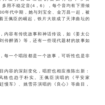
多，多用不稳定音(4，6），每个音均有下滑倾
30年代中期，她与
刘宝全
、
金万昌
一起，被
随着王佩臣的崛起，铁片大鼓成了天津曲坛的
，内容有传统故事和神话传说，如《姜太公
刘伶醉酒
》等，还有一些现代题材的故事如
，每一个唱段都是一个故事，可听性也是非
目内容的深刻变化，唱腔也相应推陈出新：
风格也趋于朴实。王佩臣演唱的《平安家
赶慢车》、
姚雪芬
演唱的《良心》等曲目，