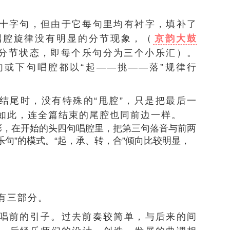
十字句，但由于它每句里均有衬字，填补了
唱腔旋律没有明显的分节现象，（
京韵大鼓
分节状态，即每个乐句分为三个小乐汇）。
或下句唱腔都以“起——挑——落”规律行
结尾时，没有特殊的“甩腔”，只是把最后一
如此，连全篇结束的尾腔也同前边一样。
彩，在开始的头四句唱腔里，把第三句落音与前两
乐句”的模式。“起，承、转，合”倾向比较明显，
。
有三部分。
唱前的引子。过去前奏较简单，与后来的间