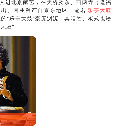
人进北京献艺，在天桥及东、西两寺（隆福
演出。因曲种产自京东地区，遂名
乐亭大鼓
的“乐亭大鼓”毫无渊源。其唱腔、板式也较
大鼓”。