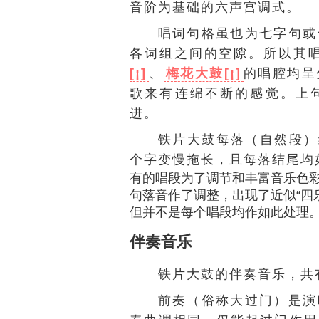
音阶为基础的六声宫调式。
唱词句格虽也为七字句或
各词组之间的空隙。所以其
[¡]
、
梅花大鼓[¡]
的唱腔均呈
歌来有连绵不断的感觉。上句
进。
铁片大鼓每落（自然段）
个字变慢拖长，且每落结尾均
有的唱段为了调节和丰富音乐色
句落音作了调整，出现了近似“四
但并不是每个唱段均作如此处理
伴奏音乐
铁片大鼓的伴奏音乐，共
前奏（俗称大过门）是演