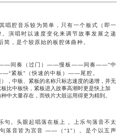
其唱腔音乐较为简单，只有一个板式（即一
律。演唱时以速度变化来调节故事发展之递
后简，是个较原始的板腔体曲种。
——间奏（过门）——慢板——间奏——“中
——“紧板”（快速的中板）——尾腔。
眼），中板、紧板的名称只标志速度的递增，并无
紧板比中板快，紧板进入故事高潮时更是快上加
曲种中大量存在，而铁片大鼓运用得更为精到。
乐句。头眼起唱落在板上 。上乐句落音不太
句落音皆为宫音 ——（“1”）。是个以五声