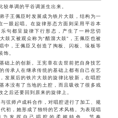
比较单调的平谷调派生出来。
弟子王佩臣时发展成为铁片大鼓，结构为一
都在一眼起唱。在旋律形态方面则采用平谷本
点，乐句都呈旋律下行形态，产生了一种悲切
大鼓又被观众称为“醋溜大鼓”，王佩臣也被
演唱中，王佩臣又创造了掏板、闪板、垛板等
装饰。
基础上的创新。王宪章在去世前把自身技艺
的传承人在继承传统的基础上都有自己在艺
，发展后的铁片大鼓的旋律比较新，在唱腔
基本没有了当地的土腔，而且吸收了很多戏
收之后还要回到原来的旋律上。
臣与弦师
卢成科
合作，对唱腔进行了加工、规
0年代初，她形成了独特的艺术风格。为表现唱
着力发挥自己唱腔的柔媚特色，节奏