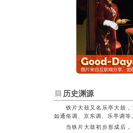
历史渊源
铁片大鼓又名乐亭大鼓，
如
通俗
调、
京东
调、
乐亭
调等
当铁片大鼓初步形成后，