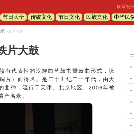
联系“好
节日大全
传统文化
节日文化
民族文化
中华民
术
> 铁片大鼓
铁片大鼓
较有代表性的汉族曲艺鼓书暨鼓曲形式，该
铜片）而得名。是二十世纪二十年代，由大
的曲种，流行于天津、北京地区。2006年被
遗产
名录。