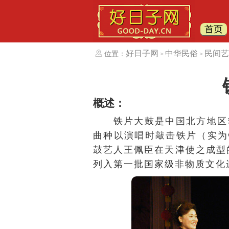
首页
好日子网
中华民俗
民间艺
位置：
>
>
概述：
铁片大鼓是中国北方地区
曲种以演唱时敲击铁片（实为
鼓艺人王佩臣在天津使之成型
列入第一批国家级
非物质文化