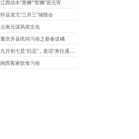
江西信丰“蓆狮”“犁狮”迎元宵
怀远龙亢“三月三”城隍会
云南元谋风俗文化
重庆开县民间习俗之新春送橘
九月初七是“归忌”，老话“来往遇归忌，老小都不安”
闽西客家饮食习俗