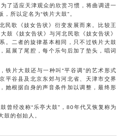
佩臣为了适应天津观众的欣赏习惯，将曲调进一
板，所以定名为“铁片大鼓”。
北
民歌
《妓女告状》衍变发展而来。比较
王
片大鼓《妓女告状》与河北民歌《妓女告状》
系。二者的旋律基本相同，只不过铁片大鼓
，延展了尾腔，每个乐句后加了垫头，唱词
，铁片大鼓还与一种叫“
平谷调
”的艺术形式
京平谷县及北京东郊与河北省、天津市交界
，她根据自身的声音条件加以调整，最终形
大鼓曾经改称“乐亭大鼓”，80年代又恢复称为
大鼓的创始人。