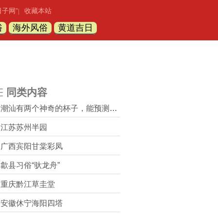
日子网”
收藏本站
|
俗
海外风俗
黄道吉日
同类内容
潮汕有两个神奇的杯子，能预测未来
江苏苏州半园
广西宾阳甘棠彩凤
歙县习俗“驮龙舟”
重庆黔江草圭堂
安徽休宁海阳四塔