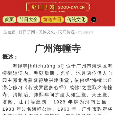
首页
节日大全
黄道吉日
传统文化
»
好日子网
民族文化
民间传说
位置：
>
>
> 广州海幢寺
广州海幢寺
概述：
海幢寺[hǎichuáng sì] 位于广州市海珠区海
幢街道辖内。明朝后期，光牟、池月两位僧人向
园主郭龙岳募缘得地兴建佛堂，依佛经“海幢比丘
潜心修习《若波罗蜜多心经》成佛”之意取名海幢
寺。清顺治、康熙年间扩建大雄宝殿、天王殿、
塔殿、山门等建筑。1928 年辟为河南公园，
1933 年改名海幢公园。1963 年，广州市政府将