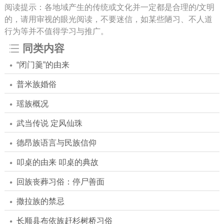
阅读提示：各地域产生的传统或文化并一定都是合理的/文明
的，请用审视的眼光阅读，不要迷信，如某些陋习、不人道
行为等并不值得学习与推广。
同类内容
“闭门羹”的由来
普米族婚俗
瑶族概况
武当传说 定风仙珠
德昂族语言与民族信仰
叩桌的由来 叩桌的典故
回族丧葬习俗：停尸善面
撒拉族的禁忌
长顺县布依族赶杉树桥习俗