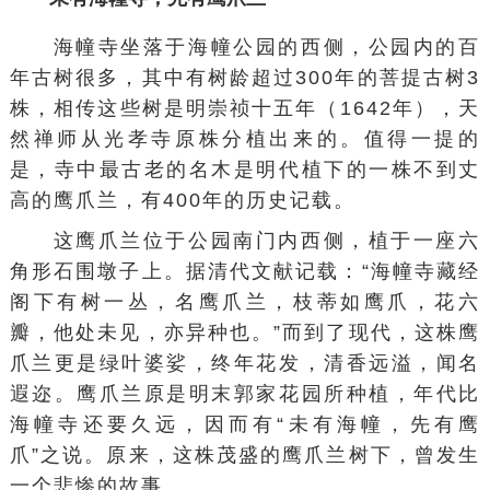
海幢寺坐落于海幢公园的西侧，公园内的百
年古树很多，其中有树龄超过300年的菩提古树3
株，相传这些树是明崇祯十五年（1642年），
天
然禅师
从
光孝寺
原株分植出来的。值得一提的
是，寺中最古老的名木是明代植下的一株不到丈
高的鹰爪兰，有400年的历史记载。
这鹰爪兰位于公园南门内西侧，植于一座六
角形石围墩子上。据清代文献记载：“海幢寺藏经
阁下有树一丛，名鹰爪兰，枝蒂如鹰爪，花六
瓣，他处未见，亦异种也。”而到了现代，这株鹰
爪兰更是绿叶婆娑，终年花发，清香远溢，闻名
遐迩。鹰爪兰原是明末郭家花园所种植，年代比
海幢寺还要久远，因而有“未有海幢，先有鹰
爪”之说。原来，这株茂盛的鹰爪兰树下，曾发生
一个悲惨的故事。