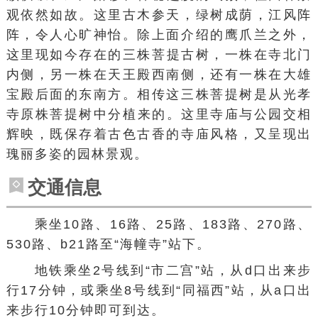
观依然如故。这里古木参天，绿树成荫，江风阵
阵，令人心旷神怡。除上面介绍的鹰爪兰之外，
这里现如今存在的
三株
菩提古树，一株在寺北门
内侧，另一株在天王殿西南侧，还有一株在大雄
宝殿后面的东南方。相传这三株
菩提树
是从
光孝
寺
原株菩提树中分植来的。这里寺庙与公园交相
辉映，既保存着古色古香的寺庙风格，又呈现出
瑰丽多姿的园林景观。
交通信息
乘坐10路、16路、25路、183路、270路、
530路、b21路至“海幢寺”站下。
地铁乘坐2号线到“市二宫”站，从d口出来步
行17分钟，或乘坐8号线到“同福西”站，从a口出
来步行10分钟即可到达。