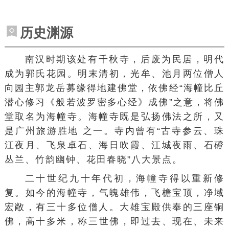
历史渊源
南汉时期该处有千秋寺，后废为民居，明代
成为郭氏花园。明末清初，光牟、池月两位僧人
向园主郭龙岳募缘得地建佛堂，依佛经“海幢比丘
潜心修习《般若波罗密多心经》成佛”之意，将佛
堂取名为海幢寺。海幢寺既是弘扬佛法之所，又
是广州旅游胜地 之一。寺内曾有“古寺参云、珠
江夜月、飞泉卓石、海日吹霞、江城夜雨、石磴
丛兰、竹韵幽钟、花田春晓”八大景点。
二十世纪九十年代初，海幢寺得以重新修
复。如今的海幢寺，
气魄雄伟
，飞檐
宝顶
，
净域
宏敞，有三十多位僧人。大雄宝殿供奉的三座
铜
佛
，高十多米，称三世佛，即过去、现在、
未来