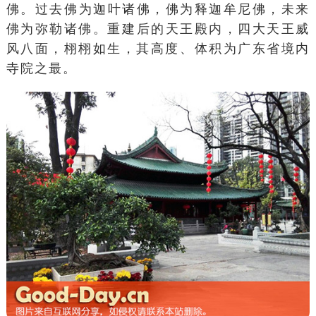
佛
。
过去佛
为
迦叶
诸佛，佛为
释迦牟尼
佛，未来
佛为
弥勒
诸佛。重建后的
天王殿
内，
四大天王
威
风八面，栩栩如生，其高度、体积为广东省境内
寺院之最。