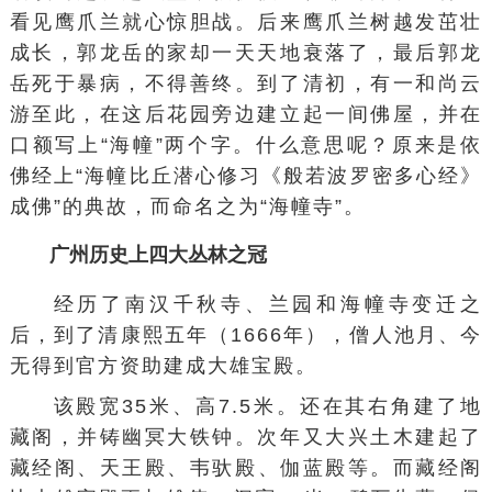
看见鹰爪兰就心惊胆战。后来鹰爪兰树越发茁壮
成长，郭龙岳的家却一天天地衰落了，最后郭龙
岳死于暴病，不得善终。到了清初，有一和尚云
游至此，在这后花园旁边建立起一间佛屋，并在
口额写上“海幢”两个字。什么意思呢？原来是依
佛经上“海幢
比丘
潜心修习
《般若波罗密多心经》
成佛”的典故，而命名之为“海幢寺”。
广州历史上四大丛林之冠
经历了南汉千秋寺、
兰园
和海幢寺变迁之
后，到了清康熙五年（1666年），僧人池月、今
无得到官方资助建成大雄宝殿。
该殿宽35米、高7.5米。还在其右角建了地
藏阁，并铸幽冥大铁钟。次年又大兴土木建起了
藏经阁、
天王殿
、韦驮殿、
伽蓝殿
等。而
藏经阁