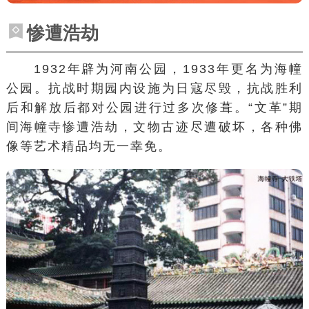
惨遭浩劫
1932年辟为
河南公园
，1933年更名为
海幢
公园
。抗战时期园内设施为日寇尽毁，抗战胜利
后和解放后都对公园进行过多次修葺。“文革”期
间海幢寺惨遭浩劫，文物古迹尽遭破坏，各种佛
像等艺术精品均无一幸免。