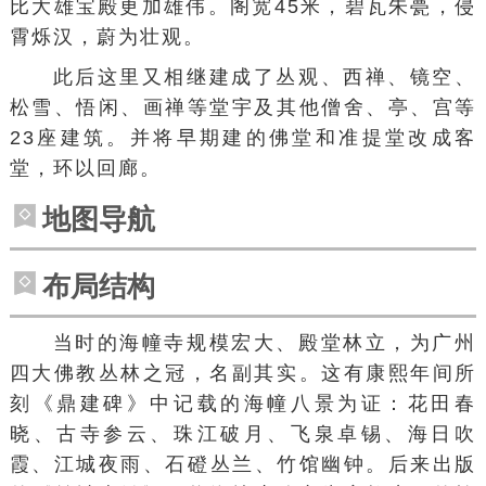
比大雄宝殿更加雄伟。阁宽45米，
碧瓦朱甍
，侵
霄烁汉，蔚为壮观。
此后这里又相继建成了丛观、西禅、镜空、
松雪、悟闲、画禅等堂宇及其他僧舍、亭、宫等
23座建筑。并将早期建的佛堂和准提堂改成客
堂，环以
回廊
。
地图导航
布局结构
当时的海幢寺规模宏大、殿堂林立，为广州
四大佛教丛林之冠，名副其实。这有康熙年间所
刻《鼎建碑》中记载的海幢八景为证：花田
春
晓
、古寺参云、珠江破月、飞泉
卓锡
、海日吹
霞、江城夜雨、石磴
丛兰
、竹馆幽钟。后来出版