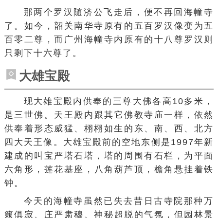
那两个罗汉随济公飞走后，便不再回海幢寺
了。如今，韶关南华寺原有的
五百罗汉像
变为五
百零二尊，而广州海幢寺内原有的十八尊罗汉则
只剩下十六尊了。
大雄宝殿
现大雄宝殿内供奉的
三尊
大佛各高10多米，
是
三世佛
。天王殿内跟其它佛教寺庙一样，依然
供奉着形态威猛、栩栩如生的东、南、西、北方
四大天王像。大雄宝殿前的空地东侧是1997年新
建成的叫宝严塔石塔，塔的周围有石栏，为平面
六角形，莲花基座，
八角
葫芦顶，檐角悬挂着铁
钟。
今天的海幢寺虽然已失去昔日古寺院那种
万
籁俱寂
、庄严肃穆、神秘超脱的气氛，但园林景