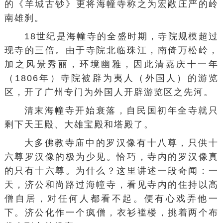
的
《羊城古钞》
更将海幢寺称之为宏敞庄严的岭
南雄刹。
18世纪是海幢寺的全盛时期，寺院规模超过
现寺的三倍。由于寺院北临珠江，南倚万松岭，
加之风景秀丽，环境幽雅，因此清嘉庆十一年
（1806年）寺院被辟为夷人（外国人）的游览
区，开了广州专门为外国人开辟游览区之先河。
清末海幢寺开始衰落，自民国初年全寺就只
剩下天王殿、大雄宝殿和塔殿了。
大多佛教寺庙中的
罗汉像
有十八尊，只供十
六尊罗汉像的极为少见。恰巧，寺内的罗汉像真
的只有十六尊。为什么？这里讲述一段奇闻：一
天，
济公和尚
路过海幢寺，看见寺内的住持以
高
僧
自居，对任何人都看不起。便有心戏弄他一
下。
济公
化作一个疯僧，衣衫褴楼，挑着两个布