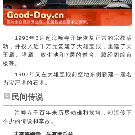
1993年3月起海幢寺开始恢复正常的宗教活
动，并投入近千万元复建了大雄宝殿，重建了天
王殿、塔殿、
放生池
和7层的
僧舍
、藏经阁综台
楼等。
1997年又在大雄宝殿前空地东侧新建一座名
为宝严塔的石塔。
民间传说
海幢寺千百年来历尽劫难和坎坷，却流传下
不少的传说和掌故。
未有海幢寺，先有鹰爪兰