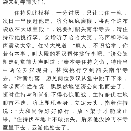
袋来到寺前投宿。
住持
见此模样，十分讨厌，只让其住一晚，
次日一早便赶他走。济公疯疯癫癫，将两个烂布
袋放在大雄宝殿上，说要到
韶关南华寺
去，请住
持帮他挑行李。众增听了哈哈大笑，骂声和呼喝
声震动大堂。住持大怒道：“疯人，
不识抬举
，你
若有本事，叫大殿的罗汉帮你挑行李吧。”济公随
即走到堂前大声叫道：“奉本寺住持之命，特请当
中两位罗汉现身，替我挑行李到韶关南华寺
去。”话音刚落，忽见两位罗汉
从堂
中跳了下来，
拿起两个烂布袋，飘飘然地随
济公
向北而去了。
顿时
住持
与和尚们吓得心惊胆战，主持俯伏在地
叩首不迭。济上即现金身，立定云头，指着住持
说：“
大和尚
你好好修行，放下架子才能成正
果。”住持伏在地上不敢抬头。后来他没脸再在寺
室里下去，云游他处去了。