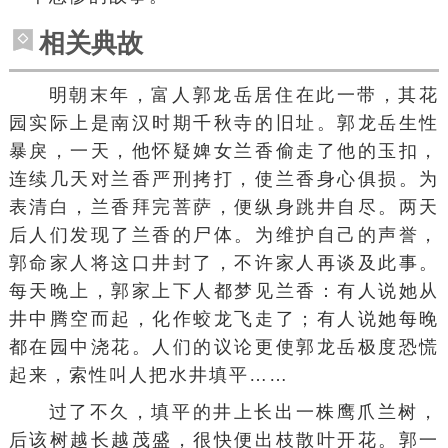
相关典故
明朝末年，富人郭龙岳居住在此一带，其花
园实际上是南汉时期千秋寺的旧址。郭龙岳生性
暴戾，一天，他怀疑婢女兰香偷走了他的
玉扣
，
连续几天对兰香严刑拷打，使兰香身心俱损。为
表清白，兰香拜完菩萨，便纵身跳井自尽。两天
后人们发现了兰香的尸体。为维护自己的声誉，
郭命家人将这口井封了，不许家人再谈及此事。
每天晚上，郭家上下人都梦见兰香：有人说她从
井中腾空而起，化作蛟龙飞走了；有人说她每晚
都在园中浇花。人们的议论更使郭龙岳
极度恐慌
起来，索性叫人把水井填平……
过了不久，填平的井上长出一株鹰爪兰树，
后该树越长越茂盛，很快便出枝散叶开花。
郭一