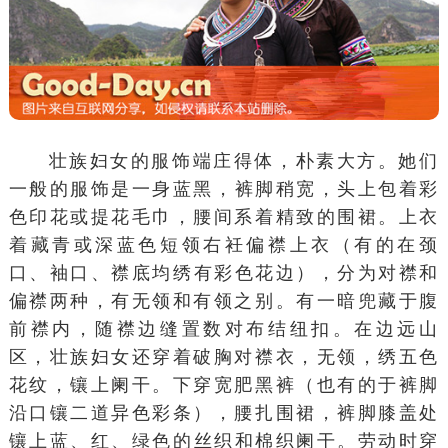
壮族妇女的服饰端庄得体，朴素大方。她们
一般的服饰是一身
蓝黑
，
裤脚
稍宽，头上包着彩
色印花或提花毛巾，腰间系着精致的围裙。上衣
着
藏青
或深蓝色短领
右衽
偏襟
上衣（有的在颈
口、袖口、襟底均绣
有彩色
花边），分为对襟和
偏襟两种，有无领和有领之别。有一暗兜藏于腹
前襟
内，随襟边缝置数对布结纽扣。在边远山
区，壮族妇女还穿着破胸对襟衣，无领，绣五色
花纹，镶上阑干。下穿宽肥黑裤（也有的于裤脚
沿口镶二道异色彩条），腰扎围裙，裤脚膝盖处
镶上蓝、红、绿色的
丝织
和棉织阑干。劳动时穿