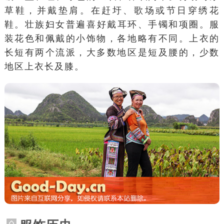
草鞋，并戴
垫肩
。在赶圩、
歌场
或节日穿
绣花
鞋
。壮族妇女普遍喜好戴耳环、手镯和
项圈
。服
装花色和佩戴的小饰物，各地略有不同。上衣的
长短有两个流派，大多数地区是短及腰的，少数
地区上衣长及膝。