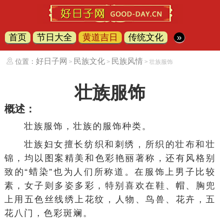
首页
节日大全
黄道吉日
传统文化
»
好日子网
民族文化
民族风情
位置：
>
>
> 壮族服饰
壮族服饰
概述：
壮族服饰，壮族的服饰种类。
壮族
妇女擅长纺织和刺绣，所织的
壮布
和
壮
锦
，均以图案精美和色彩艳丽著称，还有风格别
致的“
蜡染
”也为人们所称道。在服饰上男子比较
素，女子则多姿多彩，特别喜欢在鞋、帽、胸兜
上用
五色丝线
绣上花纹，人物、鸟兽、花卉，五
花八门，色彩斑斓。