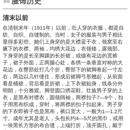
服饰历史
清末以前
在清朝末年（1911年）以前，壮人穿的衣服，都是自
纺、自织、自缝制的。当时，女子的服装与男子相比
显得多彩些。她们上身穿的是大襟蓝干衣，领窝至右
腋下的
衣襟
、两袖，均绣大花边，衣领矮，露颈部。
下身穿的是长至
脚踝
的长折裙，或镶有花边的宽裤
子，裙子外面，正两腿心处，各绣一条垂直对称的大
花边，在臀部处打几个折，臀部下的裙脚卷起一寸左
右，两边以几针缝住，形成后裙脚弓形翘起，从前面
看是桶裙，背后看是折裙，上
下衣
裙贴身，线条分外
明朗，十分雅观。脚登
圆口
绣花鞋
。壮族男子穿的上
衣，是黑布对襟衣，
圆领
阔袖，两襟
扣子
7—9个，扣
子用黑布织成，穿时，将两襟的扣子扣起来。男子穿
的下衣即裤子也是黑布，裤口宽大，一般为1—1.2尺
寸。成年尤其是老人，头包长约4—5尺的黑巾，或用
一块黑长方形的布合缝，上端打折，顶开圆孔，戴于