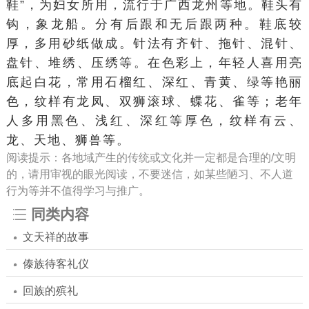
鞋
”，为妇女所用，流行于广西
龙州
等地。鞋头有
钩，象龙船。分有
后跟
和无后跟两种。鞋底较
厚，多用砂纸做成。针法有
齐针
、拖针、混针、
盘针
、
堆绣
、压绣等。在色彩上，年轻人喜用亮
底起白花，常用
石榴红
、深红、青黄、绿等艳丽
色，纹样有龙凤、双狮
滚球
、蝶花、雀等；老年
人多用黑色、浅红、深红等厚色，纹样有云、
龙、天地、狮兽等。
阅读提示：各地域产生的传统或文化并一定都是合理的/文明
的，请用审视的眼光阅读，不要迷信，如某些陋习、不人道
行为等并不值得学习与推广。
同类内容
文天祥的故事
傣族待客礼仪
回族的殡礼