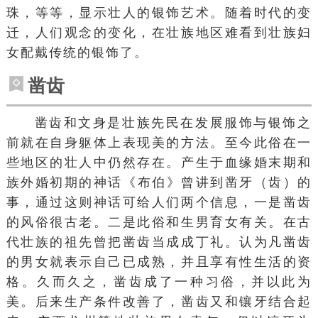
珠，等等，显示壮人的银饰艺术。随着时代的变
迁，人们观念的变化，在壮族地区难看到壮族妇
女配戴传统的银饰了。
凿齿
凿齿
和
文身
是壮族先民在发展服饰与
银饰
之
前就在自身躯体上表现美的方法。至今此俗在一
些地区的壮人中仍然存在。产生于
血缘婚
末期和
族外婚
初期的神话《
布伯
》曾讲到凿牙（齿）的
事，通过这则神话可给人们两个信息，一是凿齿
的风俗很古老。二是此俗和生男育女有关。在古
代壮族的祖先曾把凿齿当成
成丁礼
。认为凡凿齿
的男女就表示自己已成熟，并且享有
性生活
的资
格。久而久之，凿齿成了一种习俗，并以此为
美。后来
生产条件
改善了，凿齿又和
镶牙
结合起