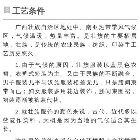
工艺条件
广西壮族自治区
地处中、
南亚
热带季风气候
区，气候温暖，热量丰富。是壮族的主要栖居
地，壮族，是传统的
农业民族
，纺织、印染
手工
艺
历史悠久。
1.由于气候的原因，壮族服装以蓝黑色衣
裙、衣裤式短装为主。又由于民族的不断融合，
男子服装几乎与汉族服装相差无几，只是腰间束
带而已；妇女服装多用花边装饰，腰间束围裙，
裙装逐渐被
裤装
代替。
2.就壮族服饰的颜色来说，古代、近代多以
蓝靛作
染料
，大概是因为当地的气候适合其生
长。