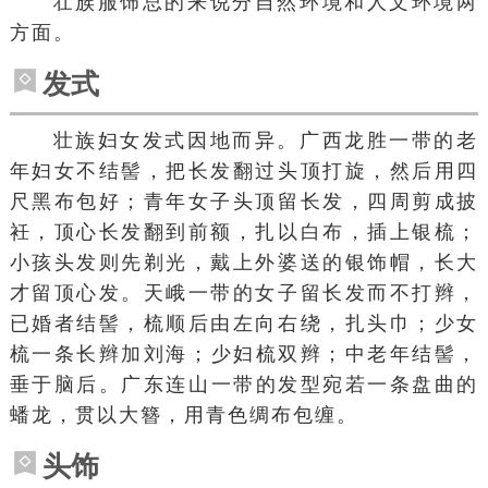
壮族服饰总的来说分
自然环境
和
人文环境
两
方面。
发式
壮族妇女发式因地而异。广西
龙胜
一带的老
年妇女不结髻，把长发翻过头顶打旋，然后用四
尺黑布包好；青年女子头顶留长发，四周剪成披
衽，顶心长发翻到前额，扎以
白布
，插上银梳；
小孩头发则先剃光，戴上外婆送的银饰帽，长大
才留顶心发。天峨一带的女子留长发而不打辫，
已婚者结髻，梳顺后由左向右绕，扎头巾；少女
梳一条
长辫
加刘海；
少妇
梳双辫；中老年结髻，
垂于脑后。广东
连山
一带的发型宛若一条盘曲的
蟠龙
，贯以大簪，用青色
绸布
包缠。
头饰