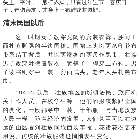
头上。平时，一般打赤脚，只有过年过节，喜庆日
子，走访亲友，才穿上土布鞋或龙凤鞋。
清末民国以后
这一时期女子改穿宽阔的
唐装
衣裤，腰间正
面扎齐脚踝的半边围裙。围裙上头以两条
印花布
带系结于背后，并以两端各约两尺作飘带。壮族
男子改穿对襟唐装衣，宽裤子。脚穿土布鞋。男
子读书则穿
中山装
，剪西式头。老年人头扎黑布
巾。
1949年以后，壮族地区的
城镇居民
、政府机
关工作人员、在校学生等，他们的服装紧跟全国
的变化，一般都穿中山装、干部服，与当地汉族
人民一样。随着经济的发展，人们甚至可以在边
远的山区看到壮族同胞西装革履，花裙花衣更不
用说。传统的壮族服装也悄悄发生变化。