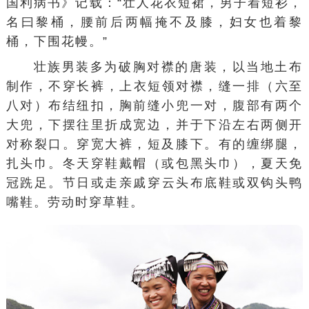
国利病书
》记载：“壮人花衣
短裙
，男子着短衫，
名曰黎桶，腰前后两幅掩不及膝，妇女也着黎
桶，下围花幔。”
壮族男装多为破胸对襟的
唐装
，以当地
土布
制作，不穿
长裤
，上衣短领对襟，缝一排（六至
八对）布结纽扣，胸前缝小兜一对，腹部有两个
大兜，下摆往里折成宽边，并于下沿左右两侧开
对称裂口。穿宽大裤，短及膝下。有的缠
绑腿
，
扎头巾。冬天穿鞋戴帽（或包黑头巾），夏天免
冠跣足。节日或
走亲戚
穿云头布底鞋或
双钩
头
鸭
嘴
鞋。劳动时穿
草鞋
。