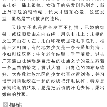
布
扎好，插上银梳。女孩子的头发则先剃光，戴
上外婆送的银饰帽，长大才留顶心发。这些发
型，显然是古代披发的遗风。
天峨女子也是留长发而不打辫，已婚的结
髻，或梳顺后由左向右绕，用头巾扎上；未婚的
反过来由右向左，用白印花或提花毛巾包扎。桂
南不大相同，有的地方少女是一条长辫加刘海；
少妇
则梳双辫；中年老年结髻，垂于脑后。过去
广东
连山壮族瑶族自治县
的壮族女子的发型宛若
一条盘曲的
蟠龙
，贯以大簪，用青色的绸布条缠
好。大多数壮族地区的少女都喜欢留刘海，并习
惯于用两股绞在一起的纱线把
汗毛
拔掉，特别是
婚期临近的姑娘，总是把后颈的汗毛去掉，露出
嫩白的
脖颈
。
银饰