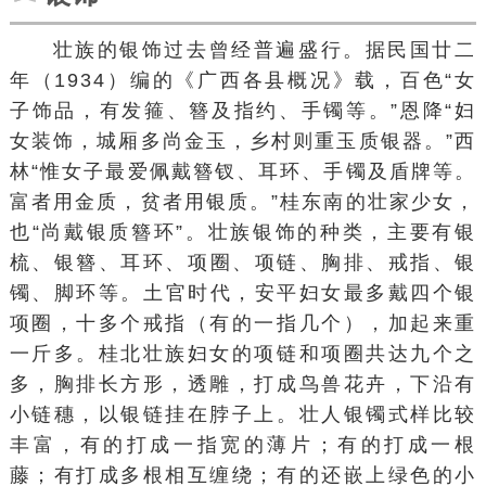
壮族的银饰过去曾经普遍盛行。据民国廿二
年（1934）编的《
广西各县概况
》载，
百色
“女
子饰品，有
发箍
、簪及指约、手镯等。”恩降“妇
女装饰，城厢多尚金玉，乡村则重玉质银器。”
西
林
“惟女子最爱佩戴簪钗、耳环、手镯及盾牌等。
富者用金质，贫者用银质。”
桂东南
的壮家少女，
也“尚戴银质簪环”。壮族银饰的种类，主要有银
梳、
银簪
、耳环、
项圈
、项链、胸排、戒指、
银
镯
、脚环等。
土官
时代，安平妇女最多戴四个银
项圈，十多个戒指（有的一指几个），加起来重
一斤多。桂北壮族妇女的项链和项圈共达九个之
多，胸排长方形，透雕，打成鸟兽花卉，下沿有
小链穗，以银链挂在脖子上。壮人银镯式样比较
丰富，有的打成一指宽的薄片；有的打成一根
藤；有打成多根相互缠绕；有的还嵌上绿色的小