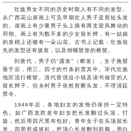
壮族男女不同的历史时期人有不同的发型。
从广西
花山崖画
上可见早期壮人男子是剪短头发
的。崖画上有少量男子头上插有两支迎风舞动的
羽翎。画上有为数不多的少女留
长辫
，有一姑娘
的
发梢
上还缀有一朵山花。古书上记载：壮族祖
先的发型还有披发，以及倒
螺髻
形的
椎髻
。
到唐代，男子仍“露发”（断发），女子挽髻
垂于后，用三、四寸的
竹条
斜贯其中。宋代壮族
地区流行椎髻。清代曾强迫小镇及读书做官的人
留长辫子。但乡村男子依然剪断头发，不理清廷
禁令。
1949年后，各地妇女的
发饰
仍保持一定特
色。如广西
龙胜
老年妇女把长发翻过头顶，打
旋，然后用四尺黑布包好。青年女子在头顶留长
发，四周剪成披衽，把顶心长发翻到前额，用
白