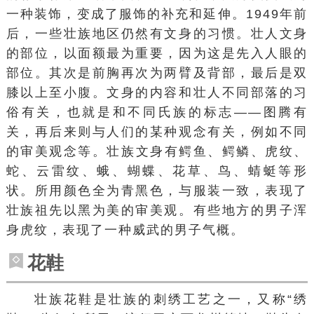
一种装饰，变成了服饰的补充和延伸。1949年前
后，一些壮族地区仍然有文身的习惯。壮人文身
的部位，以面额最为重要，因为这是先入人眼的
部位。其次是前胸再次为两臂及背部，最后是双
膝以上至小腹。文身的内容和壮人不同部落的习
俗有关，也就是和不同氏族的标志——图腾有
关，再后来则与人们的某种观念有关，例如不同
的
审美观
念等。壮族文身有鳄鱼、鳄鳞、
虎纹
、
蛇、
云雷纹
、蛾、
蝴蝶
、花草、鸟、蜻蜓等形
状。所用颜色全为青黑色，与服装一致，表现了
壮族祖先以黑为美的审美观。有些地方的男子浑
身虎纹，表现了一种威武的
男子气概
。
花鞋
壮族花鞋是壮族的刺绣工艺之一，又称“
绣