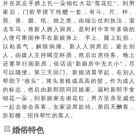
并在其左手膀上扎一朵锦红大花“蔫花红”。到男
家后，门前早摆下牲醴一套，有斗、尺、秤、
剪、香、腊、纸、烛之类，由端公仗剑执法，退
去车马，将新人拥入洞房。是时村中常年多病的
人便可乘闹伸手在新娘身上、手上、腿上乱掐，
以粘喜气，解除病痛。新人
入洞房
后，避去别
人，由媒人主持喝
交杯酒
，然后出房待客。晚上
还要举行
闹新房
，俗话说“新娘房中无大小”，尽
可以随便。第三天回门。新娘清晨早起，在别人
帮助下“收头”，将头发梳成高高的髻，作为成人
的标志，然后由新郎陪同回娘家。届时新郎手拿
锦花一朵，到新娘家去谢花红，男方至亲至戚也
一起去做会亲客，女家设席款待。第四天酬客，
折彩棚，招待帮忙的客人。
婚俗特色