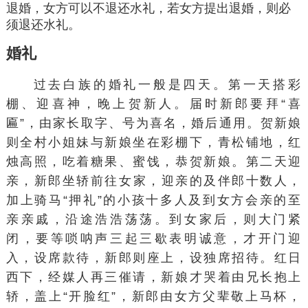
退婚，女方可以不退还水礼，若女方提出退婚，则必
须退还水礼。
婚礼
过去白族的婚礼一般是四天。第一天
搭彩
棚
、
迎喜神
，晚上贺新人。届时新郎要拜“喜
匾”，由家长取字、号为喜名，婚后通用。贺新娘
则全村小姐妹与新娘坐在彩棚下，青松铺地，红
烛高照，吃着糖果、蜜饯，恭贺新娘。第二天
迎
亲
，新郎坐轿前往女家，迎亲的及伴郎十数人，
加上骑马“押礼”的小孩十多人及到女方会亲的至
亲亲戚，沿途浩浩荡荡。到女家后，则大门紧
闭，要等唢呐声三起三歇表明诚意，才开门迎
入，设席款待，新郎则座上，设独席招待。红日
西下，经媒人再三催请，新娘才哭着由兄长抱上
轿，盖上“开脸红”，新郎由女方父辈敬上马杯，