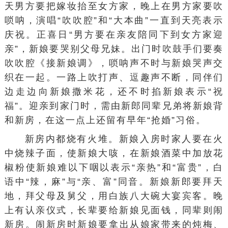
天男方要把嫁妆抬至女方家，晚上在男方家要吹
唢呐
，演唱“
吹吹腔
”和“
大本曲
”一直到天亮表示
庆祝。正喜日“男方要在亲友陪同下到女方家
迎
亲
”，新娘要
哭别
父母兄妹。出门时
吹鼓手
们要奏
吹吹腔《接新娘调》，唢呐声不时与新娘哭声交
织在一起。一路上吹打声、逗趣声不断，同伴们
边走边向新娘撒米花，还不时
掐新娘
表示“祝
福”。迎亲到家门时，需由新郎同辈兄弟将新娘背
和新房，在这一点上还留有早年“
抢婚
”习俗。
新房内都烧有火堆。新娘入房时家人要在火
中烧辣子面，使新娘大咳，在新娘酒菜中加放
花
椒粉
使新娘难以下咽以表示“亲热”和“富贵”，白
语中“辣，麻”与“亲、富”同音。新娘新郎要拜天
地，拜父母及舅父，用白族
八大碗
大宴宾客。晚
上有认亲仪式，长辈要给新娘见面钱，同辈则
闹
新房
。闹新房时新娘要拿出从娘家带来的
炖梅
、