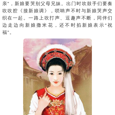
亲
”，新娘要
哭别
父母兄妹。出门时
吹鼓手
们要奏
吹吹腔《接新娘调》，唢呐声不时与新娘哭声交
织在一起。一路上吹打声、逗趣声不断，同伴们
边走边向新娘撒米花，还不时
掐新娘
表示“祝
福”。