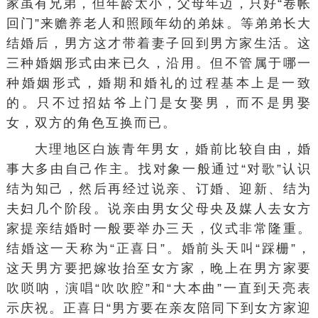
家虽有兄弟，但年龄太小，父母年迈，只好“卷帐
回门”来赡养老人和照顾年幼的弟妹。等弟弟长大
结婚后，男方这才带着妻子回到男方家生活。这
三种婚姻形式由来已久，沿用。但不管属于哪一
种婚姻形式，婚期和婚礼的过程基本上是一致
的。只不过招姑爷上门是
女娶男
，而不是男娶
女，双方的角色互换而已。
大理地区白族青年男女，婚前比较自由，婚
事大多由自己作主。找对象一般通过“对歌”认识
结为知己，然后再经过说亲、订婚、迎新、结为
夫妇几个阶段。说亲由男女父母央及媒人去女方
家提亲结婚时一般要举办三天，仪式非常隆重。
结婚这一天称为“正喜日”。婚前头天叫“踩栅”，
这天男方要把嫁妆抬至女方家，晚上在男方家要
吹
唢呐
，演唱“
吹吹腔
”和“
大本曲
”一直到天亮表
示庆祝。正喜日“男方要在亲友陪同下到女方家
迎