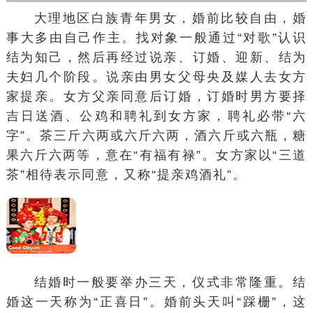
大理地区白族青年男女，婚前比较自由，婚
事大多由自己作主。找对象一般通过“对歌”认识
结为知己，然后再经过说亲、订婚、迎新、结为
夫妇几个阶段。说亲由男女父母央及媒人去女方
家提亲。女方父亲同意后订婚，订婚时男方要择
吉日送酒、公鸡和
聘礼
到女方家，聘礼必带“六
字”。茶三斤六两或六斤六两，酒六斤或六瓶，糖
果六斤六两等，意在“有福有禄”。女方家以“
三道
茶
”相待表示同意，又称“提亲
鸡酒
礼”。
结婚时一般要举办三天，仪式非常隆重。结
婚这一天称为“正喜日”。婚前头天叫“踩栅”，这