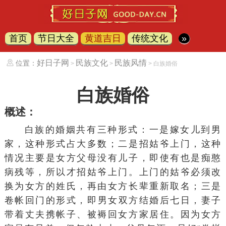
首页
节日大全
黄道吉日
传统文化
»
好日子网
民族文化
民族风情
位置：
>
>
> 白族婚俗
白族婚俗
概述：
白族
的婚姻共有三种形式：一是嫁女儿到男
家，这种形式占大多数；二是招姑爷上门，这种
情况主要是女方父母没有儿子，即使有也是痴憨
病残等，所以才招姑爷上门。上门的姑爷必须改
换为女方的姓氏，再由女方长辈重新取名；三是
卷帐
回门
的形式，即男女双方结婚后七日，妻子
带着丈夫携帐子、被褥回女方家居住。因为女方