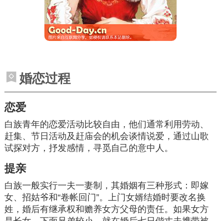
婚恋过程
恋爱
白族青年的恋爱活动比较自由，他们通常利用劳动、
赶集、节日活动及
赶庙会
的机会谈情说爱，通过山歌
试探对方，抒发感情，寻觅自己的意中人。
提亲
白族一般实行一夫一妻制，其婚姻有三种形式：即嫁
女、招姑爷和“卷帐
回门
”。上门女婿结婚时要改名换
姓，婚后有继承权和赡养女方父母的责任。如果女方