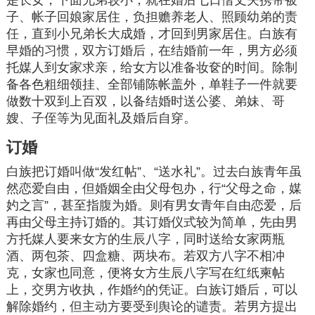
是长女，下面兄弟较小，就在婚后七日偕丈夫携带被
子、帐子回娘家居住，负担赡养老人、照顾幼弟的责
任，直到小兄弟长大成婚，才回到男家居住。白族有
早婚的习惯，双方订婚后，在结婚前一年，男方必须
托媒人到女家求亲，给女方以准备妆奁的时间。除制
备各色粗细领挂、全部铺陈帐盖外，单鞋子一件就要
做数十双到上百双，以备结婚时送公婆、弟妹、哥
嫂、子侄等为见面礼及婚后自穿。
订婚
白族把订婚叫做“发红帖”、“送水礼”。过去白族青年虽
然恋爱自由，但婚姻全由父母包办，行“父母之命，媒
妁之言”，甚至指腹为婚。则有男女青年自由恋爱，后
再由父母主持订婚的。其订婚仪式较为简单，先由男
方托媒人要来女方的生辰八字，同时送给女家两瓶
酒、两包茶、四盒糖、两块布。若双方八字不相冲
克，女家也同意，便将女方生辰八字写在红纸柬帖
上，交男方收执，作婚约的凭证。白族订婚后，可以
解除婚约，但主动方要受到舆论的谴责。若男方提出