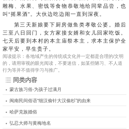
雕梅
、水果、密饯等食物恭敬地给同辈品尝，也
叫“摇
果酒
”。大伙边吃边闹一直到深夜。
第三天新娘要下厨房做鱼类孝敬公婆。婚后
三至八日
回门
，女方家接女婿和女儿回家吃饭。
七天后要到本村的本主庙祭本主，求本主保护全
家平安，早生贵子。
阅读提示：各地域产生的传统或文化并一定都是合理的/文明
的，请用审视的眼光阅读，不要迷信，如某些陋习、不人道
行为等并不值得学习与推广。
同类内容
蒙古族习俗-为孩子过满月
闽南民间俗语“细汉偷针大汉偷杉”的由来
哈萨克族婚俗
弘忍大师与黄梅地名