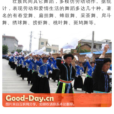
壮族民间其它舞蹈，多模仿劳动动作。据统
计，表现劳动和爱情生活的舞蹈多达几十种。著
名的有舂堂舞、
扁担舞
、蜂鼓舞、
采茶舞
、戽斗
舞、
绣球舞
、
捞虾舞
、
桃叶
舞、
斑鸠舞
等。