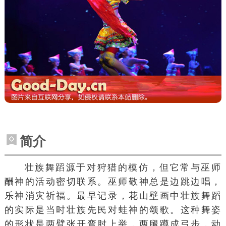
简介
壮族
舞蹈源于对狩猎的模仿，但它常与巫师
酬神的活动密切联系。巫师敬神总是边跳边唱，
乐神
消灾祈福。最早记录，花山壁画中壮族舞蹈
的实际是当时壮族先民对
蛙神
的颂歌。这种舞姿
的形状是两臂张开弯肘上举，两腿蹲成
弓步
，动