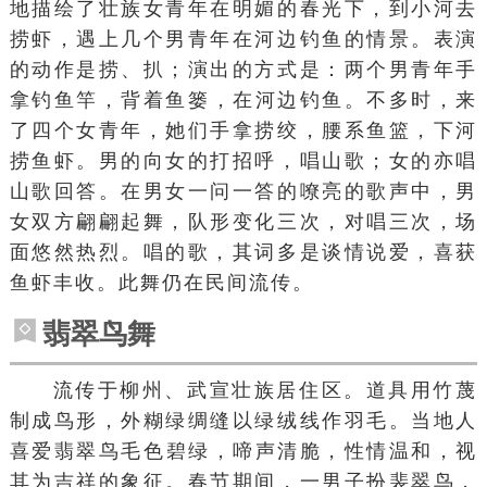
地描绘了壮族女青年在明媚的春光下，到小河去
捞虾，遇上几个男青年在河边钓鱼的情景。表演
的动作是捞、扒；演出的方式是：两个男青年手
拿
钓鱼竿
，背着鱼篓，在河边钓鱼。不多时，来
了四个女青年，她们手拿捞绞，腰系鱼篮，下河
捞鱼虾。男的向女的打招呼，唱山歌；女的亦唱
山歌回答。在男女一问一答的嘹亮的歌声中，男
女双方翩翩起舞，队形变化三次，对唱三次，场
面悠然热烈。唱的歌，其词多是谈情说爱，喜获
鱼虾丰收。此舞仍在民间流传。
翡翠鸟舞
流传于
柳州
、
武宣
壮族居住区。道具用竹蔑
制成鸟形，外糊绿绸缝以绿绒线作羽毛。当地人
喜爱
翡翠鸟
毛色
碧绿
，啼声清脆，性情温和，视
其为吉祥的象征。春节期间，一男子扮裴翠鸟，