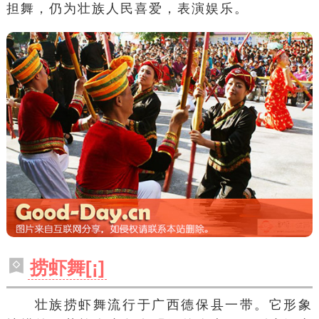
担舞
，仍为壮族人民喜爱，表演娱乐。
捞虾舞[¡]
壮族
捞虾舞
流行于广西
德保县
一带。它形象