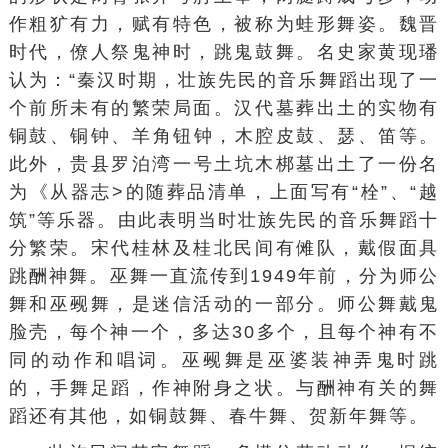
作粗犷有力，赋有特色，被称为蛙形舞姿。魏晋
时代，僚人祭鬼神时，跳鬼鼓舞。名史家
黄现璠
认为：“
秦汉
时期，壮族先民的音乐舞蹈出现了一
个前所未有的繁荣局面。汉代墓葬出土的实物有
铜鼓、
铜钟
、
羊角钮钟
，木腔
皮鼓
、瑟、笛等。
此外，
贵县
罗泊湾一号
土坑
木梆墓出土了一份名
为《从器志>的随葬品清单，上面写有“栓”、“越
筑”等乐器。由此表明当时壮族先民的音乐舞蹈十
分繁荣。宋代桂林及桂北民间有傩队，戴假面具
跳酬神舞。巫舞一直流传到1949年前，分为师公
舞和巫觋舞，是迷信活动的一部分。师公舞戴鬼
脸壳，每个神一个，多达30多个，且每个神有不
同的动作和唱词。巫觋舞是巫婆装神弄鬼时跳
的，手舞足蹈，作神附身之状。与酬神有关的舞
蹈还有其他，如铜鼓舞、春牛舞、贺新年舞等。