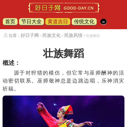
首页
节日大全
黄道吉日
传统文化
»
好日子网
民族文化
民族风情
位置：
>
>
> 壮族舞蹈
壮族舞蹈
概述：
源于对狩猎的模仿，但它常与巫师酬神的活
动密切联系。巫师敬神总是边跳边唱，
乐神
消灾
祈福。