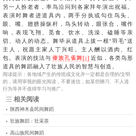
另一人扮老者，率鸟沿问到各家拜年演出祝福。
表演时舞者进道具内，两手分执或勾住鸟头、
眼、嘴、翅膀
操纵杆
，鸟头转动，眼张合，嘴作
响，表现飞翔、觅食、饮水、洗澡、磕睡等亲
切、动人的动态。舞毕从道具上拔一根“羽毛”送
主人，祝愿主家人丁兴旺。主人酬以
酒肉
、红
包。表演的技法与
傣族孔雀舞[¡]
近似，各类鸟形
道具的舞蹈融入了壮族人民的智慧与创造。
阅读提示：各地域产生的传统或文化并一定都是合理的/文明
的，请用审视的眼光阅读，不要迷信，如某些陋习、不人道
行为等并不值得学习与推广。
相关阅读
陕西神木县民间舞蹈
壮族舞蹈：壮采茶
高山族民间舞蹈