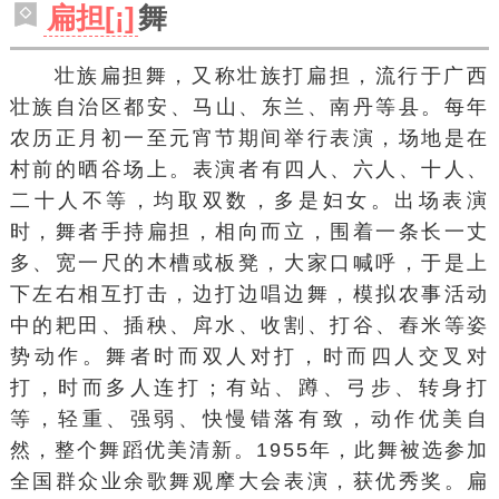
扁担[¡]
舞
壮族
扁担舞
，又称壮族打
扁担
，流行于
广西
壮族自治区
都安
、
马山
、
东兰
、
南丹
等县。每年
农历正月初一至元宵节期间举行表演，场地是在
村前的
晒谷场
上。表演者有四人、六人、十人、
二十人不等，均取双数，多是妇女。出场表演
时，舞者手持扁担，相向而立，围着一条长一丈
多、宽一尺的木槽或板凳，大家口喊呼，于是上
下左右相互打击，边打边唱边舞，模拟农事活动
中的耙田、插秧、戽水、收割、打谷、
舂米
等姿
势动作。舞者时而双人对打，时而四人交叉对
打，时而多人连打；有站、蹲、弓步、转身打
等，轻重、强弱、快慢错落有致，动作优美自
然，整个舞蹈优美清新。1955年，此舞被选参加
全国群众业余歌舞观摩大会表演，获优秀奖。
扁