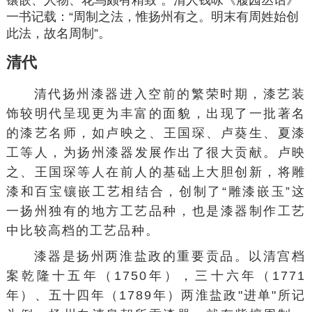
一书记载：“周制之法，惟扬州有之。明末有周姓始创
此法，故名周制”。
清代
清代扬州漆器进入空前的繁荣时期，漆艺装
饰较明代呈现更为丰富的面貌，出现了一批著名
的漆艺名师，如
卢映之
、王国琛、卢葵生、
夏漆
工
等人，为扬州漆器发展作出了很大贡献。卢映
之、王国琛等人在前人的基础上大胆创新，将雕
漆和百宝镶嵌工艺相结合，创制了“雕漆嵌玉”这
一扬州独有的地方工艺品种，也是漆器制作工艺
中比较高档的工艺品种。
漆器是扬州两淮盐政的重要贡品。以清宫档
案乾隆十五年（1750年），三十六年（1771
年）、五十四年（1789年）两淮盐政"进单"所记