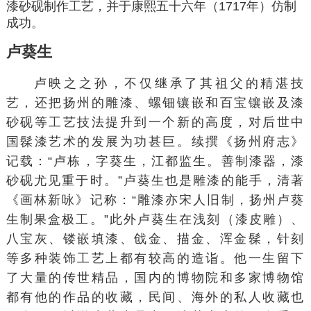
漆砂砚制作工艺，并于康熙五十六年（1717年）仿制
成功。
卢葵生
卢映之之孙，不仅继承了其祖父的精湛技
艺，还把扬州的雕漆、螺钿镶嵌和百宝镶嵌及漆
砂砚等工艺技法提升到一个新的高度，对后世中
国髹漆艺术的发展为功甚巨。续撰《扬州府志》
记载：“
卢栋
，字葵生，
江都
监生。善制漆器，漆
砂砚尤见重于时。”卢葵生也是雕漆的能手，清著
《画林新咏》记称：“雕漆亦宋人旧制，扬州卢葵
生制果盒极工。”此外卢葵生在浅刻（漆皮雕）、
八宝灰、镂嵌填漆、戗金、描金、浑金髹，针刻
等多种装饰工艺上都有较高的造诣。他一生留下
了大量的传世精品，国内的博物院和多家博物馆
都有他的作品的收藏，民间、海外的私人收藏也