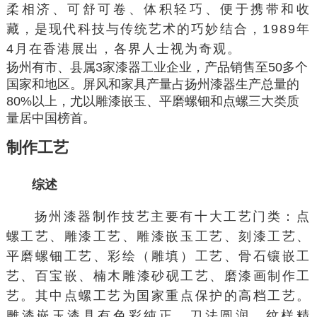
柔相济、可舒可卷、体积轻巧、便于携带和收
藏，是现代科技与传统艺术的巧妙结合，1989年
4月在香港展出，各界人士视为奇观。
扬州有市、县属3家漆器工业企业，产品销售至50多个
国家和地区。屏风和家具产量占扬州漆器生产总量的
80%以上，尤以雕漆嵌玉、平磨螺钿和点螺三大类质
量居中国榜首。
制作工艺
综述
扬州漆器制作技艺主要有十大工艺门类：点
螺工艺、雕漆工艺、雕漆嵌玉工艺、刻漆工艺、
平磨螺钿工艺、彩绘（雕填）工艺、骨石镶嵌工
艺、百宝嵌、楠木雕
漆砂砚
工艺、磨漆画制作工
艺。其中点螺工艺为国家重点保护的高档工艺。
雕漆嵌玉漆具有色彩纯正，刀法圆润、纹样精