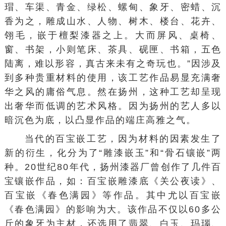
瑁、车渠、青金、绿松、螺甸、象牙、密蜡、沉
香为之，雕成山水、人物、树木、楼台、花卉、
翎毛，嵌于檀梨漆器之上。大而屏风、桌椅、
窗、书架，小则笔床、茶具、砚匣、书箱，五色
陆离，难以形容，真古来未有之奇玩也。”因涉及
到多种贵重材料的使用，该工艺作品易显充满奢
华之风的庸俗气息。然在扬州，这种工艺却呈现
出奢华而低调的艺术风格。因为扬州的艺人多以
暗沉色为底，以凸显作品的端庄高雅之气。
当代的百宝嵌工艺，因为材料的因素发生了
新的衍生，化分为了“雕漆嵌玉”和“骨石镶嵌”两
种。20世纪80年代，扬州漆器厂曾创作了几件百
宝镶嵌作品，如：百宝嵌雕漆底《关公夜读》、
百宝嵌《春色满园》等作品。其中尤以百宝嵌
《春色满园》的影响为大。该作品不仅以60多公
斤的象牙为主材，还选用了翡翠、白玉、玛瑙、