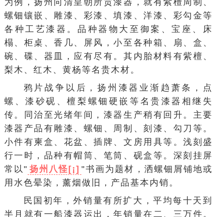
为例，扬州向清皇朝所贡漆器，就有紫檀周制、
螺钿镶嵌、雕漆、彩漆、填漆、洋漆、彩勾金等
各种工艺漆器。品种器物大至御案、宝座、床
榻、柜桌、香几、屏风，小至各种箱、扇、盒、
碗、碟、器皿，应有尽有。其内胎材料有紫檀、
梨木、红木、黄杨等名贵木材。
鸦片战争以后，扬州漆器业渐趋萧条，点
螺、漆砂砚、檀梨螺钿硬嵌等名贵漆器相继失
传。同治至光绪年间，漆器生产稍有回升。主要
漆器产品有雕漆、螺钿、周制、刻漆、勾刀等。
小件有柬盒、花盆、插牌、文房用具等。浅刻盛
行一时，品种有帽筒、笔筒、砚盒等。深刻挂屏
常以"
扬州八怪[¡]
"书画为题材，洒螺钿屑铺地或
用水色晕染，薰烟做旧，产品基本内销。
民国初年，外销量有所扩大，平均每十天到
半月就有一船漆器运出，年销量在二、三万件。