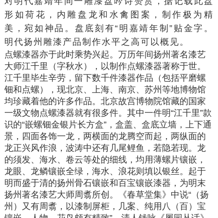
对明代嘉靖年间一雕漆盘吟诗赞赏，据记载此盘
形如荷花，内雕盘龙和水禽图案，制作极为精
美，宛如神品。盘底刻有“明嘉靖年制”贴金字。
明代扬州雕漆产品制作水平之高可以概见。
点螺漆器亦于此时乘势兴起。万历年间扬州著名漆艺
大师
江千里
（字秋水），以制作点螺漆器著称于世。
江千里毕生辛劳，留下数千件漆器作品（包括平磨螺
钿和点螺），现北京、上海、南京、苏州等地博物馆
均珍藏着他的许多作品。北京故宫博物院馆藏的
国家
一级文物
点螺漆器就有很多件。其中一件明“江千里”款
识的“嵌螺钿金银片长方盒”，盒盖、盒底立墙，上下通
景，四面各饰一龙，两横面的龙腾空而起，两纵面的
龙正兴风作浪，波涛中还有几尾鲤鱼，若隐若现。龙
的须发、海水、卷云等处的细线，均用薄螺片镶嵌，
龙眼、龙鳞镶嵌全绿，海水、浪花则填以银丝。起于
明而盛于清的扬州骨石镶嵌和百宝镶嵌漆器，为明末
扬州著名漆艺大师
周翥
所创。《春草堂集》中说“（扬
州）又有周翥，以漆制屏柜，几案、纯用八（百）宝
镶嵌、人物、花鸟颇有精致”。清人钱咏《履园丛话》