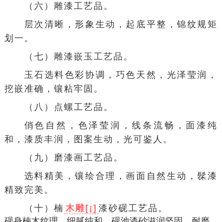
（六）雕漆工艺品。
层次清晰，形象生动，起底平整，锦纹规矩
划一。
（七）雕漆嵌玉工艺品。
玉石选料色彩协调，巧色天然，光泽莹润，
挖嵌准确，镶粘牢固。
（八）点螺工艺品。
俏色自然，色泽莹润，线条流畅，面漆纯
和，漆质丰润，图案生动，光可鉴人。
（九）磨漆画工艺品。
选料精美，镶绘合理，画面自然生动，髹漆
精致完美。
（十）楠
木雕[¡]
漆砂砚工艺品。
砚身楠木纹理，细腻纯和，砚池漆砂滋润坚固，耐磨