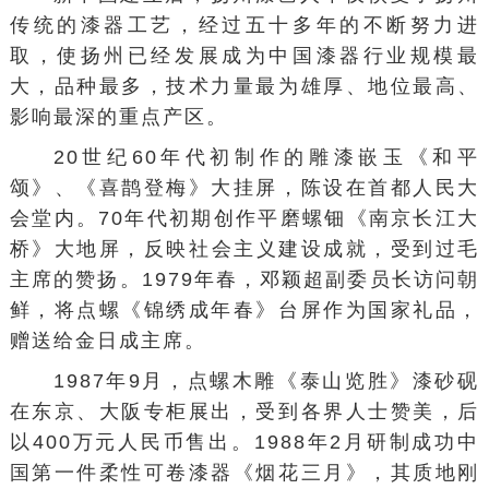
传统的漆器工艺，经过五十多年的不断努力进
取，使扬州已经发展成为中国漆器行业规模最
大，品种最多，技术力量最为雄厚、地位最高、
影响最深的重点产区。
20世纪60年代初制作的雕漆嵌玉《和平
颂》、《喜鹊登梅》大挂屏，陈设在首都人民大
会堂内。70年代初期创作平磨螺钿《
南京长江大
桥
》大地屏，反映社会主义建设成就，受到过毛
主席的赞扬。1979年春，邓颖超副委员长访问朝
鲜，将点螺《锦绣成年春》台屏作为国家礼品，
赠送给金日成主席。
1987年9月，点螺木雕《泰山览胜》漆砂砚
在东京、大阪专柜展出，受到各界人士赞美，后
以400万元人民币售出。1988年2月研制成功中
国第一件柔性可卷漆器《烟花三月》，其质地刚