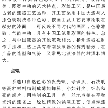
美，图案生动的艺术特点。彩绘工艺，是中国最
古老的漆器工艺品种。其工艺采用中国大漆与入
漆色调制成各种色彩，按画面及工艺要求绘制在
髹好的漆面上，可反映不同时代的画面，色彩雅
致，气韵生动，具有中国工笔重彩画的特色。总
之，与
中国漆器
的其他流派相比，扬州漆器在制
作手法和工艺上具有着南派漆器的隽秀精致，在
产品的造型和气势上又常见北派漆器的雄浑和博
大。
点螺
系选用自然色彩的夜光螺、珍珠贝、石决明
等高档材料精制成薄如蝉翼、小如针尖、细若秋
毫的螺片，用特制的工具一点一丝地点植在平整
光滑的漆坯上，经过精致的髹漆工艺，使点螺漆