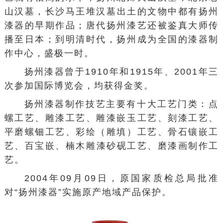
山汉墓，
长沙马王堆汉墓
出土的文物中都有扬州
漆器的早期作品；唐代扬州漆艺还被
鉴真
大师传
播至日本；到明清时代，扬州成为全国的漆器制
作中心，盛极一时。
扬州漆器曾于1910年和1915年、2001年三
次参加国际博览会，均获得金奖。
扬州漆器制作技艺主要有十大工艺门类：点
螺工艺、雕漆工艺、雕漆嵌玉工艺、刻漆工艺、
平磨螺钿工艺、彩绘（雕填）工艺、骨石镶嵌工
艺、百宝嵌、楠木雕
漆砂砚
工艺、磨漆画制作工
艺。
2004年09月09日，原国家质检总局批准
对“扬州漆器”实施原产地域产品保护。