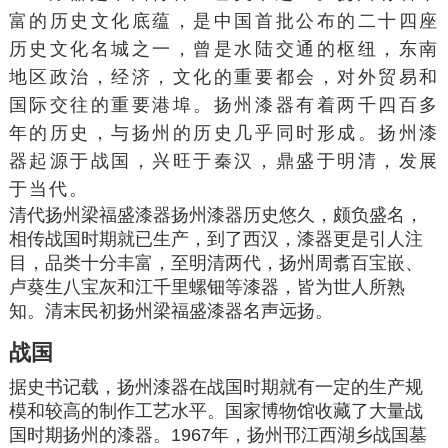
富的历史文化底蕴，是中国首批公布的二十四座
历史文化名城之一，曾是水陆交通的枢纽，东南
地区政治，经济，文化的重要都会，对外贸易和
国际交往的重要港埠。扬州漆器有着两千四百多
年的历史，与扬州的历史几乎同时形成。扬州漆
器起源于战国，兴旺于秦汉，鼎盛于明清，发展
于当代。
清代扬州梁福盛漆器扬州漆器历史悠久，颇负盛名，
相传战国时期就已生产，到了西汉，漆器更是引人注
目，品类十分丰富，至明清两代，扬州周翥百宝嵌、
卢葵生八宝灰和江千里螺钿等漆器，皆为世人所熟
知。清末民初扬州梁福盛漆器名声远扬。
战国
据史书记载，扬州漆器在战国时期就有一定的生产规
模和较高的制作工艺水平。国家博物馆收藏了大量战
国时期扬州的漆器。1967年，扬州
邗江
西湖乡战国墓