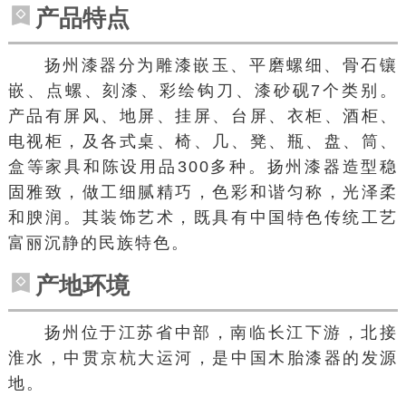
产品特点
扬州漆器分为雕漆嵌玉、平磨螺细、骨石镶
嵌、点螺、刻漆、彩绘钩刀、漆砂砚7个类别。
产品有屏风、地屏、挂屏、台屏、衣柜、酒柜、
电视柜，及各式桌、椅、几、凳、瓶、盘、筒、
盒等家具和陈设用品300多种。扬州漆器造型稳
固雅致，做工细腻精巧，色彩和谐匀称，光泽柔
和腴润。其装饰艺术，既具有中国特色传统工艺
富丽沉静的民族特色。
产地环境
扬州位于江苏省中部，南临长江下游，北接
淮水，中贯京杭大运河，是中国木胎漆器的发源
地。