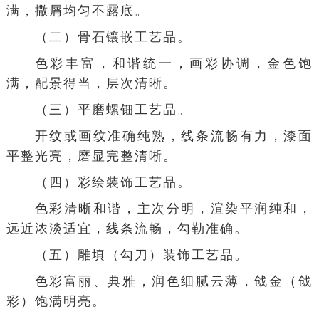
满，撒屑均匀不露底。
（二）骨石镶嵌工艺品。
色彩丰富，和谐统一，画彩协调，金色饱
满，配景得当，层次清晰。
（三）平磨螺钿工艺品。
开纹或画纹准确纯熟，线条流畅有力，漆面
平整光亮，磨显完整清晰。
（四）彩绘装饰工艺品。
色彩清晰和谐，主次分明，渲染平润纯和，
远近浓淡适宜，线条流畅，勾勒准确。
（五）雕填（勾刀）装饰工艺品。
色彩富丽、典雅，润色细腻云薄，戗金（戗
彩）饱满明亮。