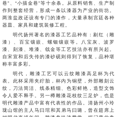
巷”、“小描金巷”等十余条。从原料销售、生产制
作到整套经营，形成一条以漆器为产业的街坊。
两淮盐政还设有专门的漆作，大量承制宫廷各种
器皿、家具和建筑装修工程。
明代扬州著名的漆器工艺品种有：剔红（雕
漆）、百宝镶嵌、螺钿镶嵌等。八宝灰、波罗
漆、刻漆、堆漆、戗金等工艺技法亦有所兴起。
自宋宣和后失传的漆砂砚则得到了恢复，品种堪
称丰富多彩。
明代，雕漆工艺可以云纹雕漆高足杯为代
表。此杯采用夹紵胎，杯内为铜壁，外部雕刻云
纹，刀法简洁、线条精细、色彩鲜艳，造型文饰
令人爱不释手。另一樽雕漆花枝纹三足炉，也是
明代雕漆产品中富有代表性的作品。清扬州小玲
珑山馆的主人
马曰琯
和其弟马曰璐，曾在筵席上