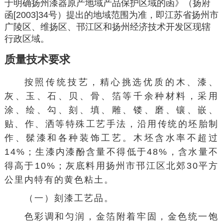
于明确扬州漆器原产地域产品保护区域的函》（扬府
函[2003]34号）提出的地域范围为准，即江苏省扬州市
广陵区、维扬区、邗江区和扬州经济技术开发区现辖
行政区域。
质量技术要求
按照传统技艺，精心挑选优质的木、漆、
灰、玉、石、贝、骨、箔等千余种材料，采用
涂、绘、勾、刻、填、雕、镂、磨、镶、嵌、
贴、作、洒等特殊工艺手法，沿用传统的坯胎制
作、髹漆和各种装饰工艺。木坯含水率不超过
14%；生漆内漆酚含量不得低于48%，含水量不
得高于10%；灰底料用扬州市邗江区北郊30平方
公里内特有的黄色粘土。
（一）刻漆工艺品。
色彩调和匀润，金箔附着牢固，金色统一饱