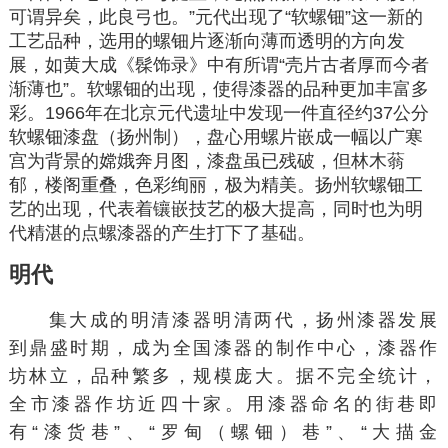
可谓异矣，此良弓也。”元代出现了“软螺钿”这一新的
工艺品种，选用的螺钿片逐渐向薄而透明的方向发
展，如黄大成《髹饰录》中有所谓“壳片古者厚而今者
渐薄也”。软螺钿的出现，使得漆器的品种更加丰富多
彩。1966年在北京元代遗址中发现一件直径约37公分
软螺钿漆盘（扬州制），盘心用螺片嵌成一幅以广寒
宫为背景的嫦娥奔月图，漆盘虽已残破，但林木蓊
郁，楼阁重叠，色彩绚丽，极为精美。扬州软螺钿工
艺的出现，代表着镶嵌技艺的极大提高，同时也为明
代精湛的点螺漆器的产生打下了基础。
明代
集大成的明清漆器明清两代，扬州漆器发展
到鼎盛时期，成为全国漆器的制作中心，漆器作
坊林立，品种繁多，规模庞大。据不完全统计，
全市漆器作坊近四十家。用漆器命名的街巷即
有“漆货巷”、“罗甸（螺钿）巷”、“大描金