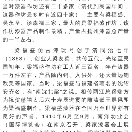
当时漆器作坊还有二十多家（清代到民国年间，
漆器作坊最多时有近四十家），主要有梁福盛、
吴永圣、谈森福三家，最大的是梁福盛作坊，该
作坊漆器产品制作最精，产量占扬州漆器总产量
的一半左右。
梁福盛仿古漆玩号创于清同治七年
（1868），创业人梁友善，共传五代。光绪至民
国初年，梁福盛作坊有工人近三百名，年产漆器
一万件左右，产品除内销、入供外，还大量远销
欧美等国家。当时，梁福盛与福建省著名的
沈绍
安
齐名，有“南沈北梁“之说。相传两江总督
端方
为祝贺慈禧太后六十寿辰进贡的雕漆嵌玉屏风即
为梁福盛制作。梁福盛漆器在全国乃至世界亦有
良好的声誉。1910年6月至9月，
南洋劝业会
（国际博览会）在南京召开，梁家漆器会上展