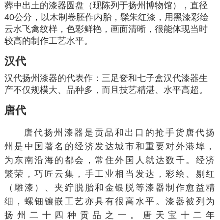
葬中出土的漆器圆盘（现陈列于
扬州博物馆
），直径
40公分，以木制卷胚作内胎，髹
朱红
漆，用黑漆
彩绘
云水飞禽纹样，色彩鲜艳，画面清晰，很能体现当时
较高的制作工艺水平。
汉代
汉代扬州漆器的代表作：三足奁和七子盒汉代漆器生
产不仅规模大、品种多，而且技艺精湛、水平高超。
唐代
唐代扬州漆器是贡品和出口的抢手货唐代扬
州是中国著名的经济发达城市和重要对外港埠，
为东南沿海的都会，常住外国人就达数千。经济
繁荣，巧匠云集，手工业相当发达，彩绘、剔红
（雕漆）、夹紵脱胎和金银脱等漆器制作愈益精
细，螺钿镶嵌工艺亦具有很高水平。漆器被列为
扬州二十四种贡品之一。唐天宝十二年