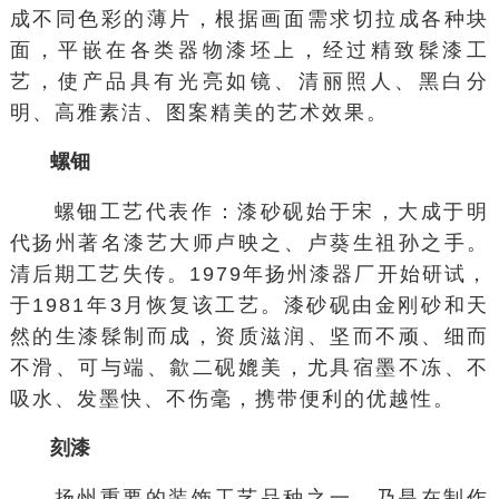
成不同色彩的薄片，根据画面需求切拉成各种块
面，平嵌在各类器物漆坯上，经过精致髹漆工
艺，使产品具有光亮如镜、清丽照人、黑白分
明、高雅素洁、图案精美的艺术效果。
螺钿
螺钿工艺代表作：漆砂砚始于宋，大成于明
代扬州著名漆艺大师卢映之、卢葵生祖孙之手。
清后期工艺失传。1979年扬州漆器厂开始研试，
于1981年3月恢复该工艺。
漆砂砚
由金刚砂和天
然的生漆髹制而成，资质滋润、坚而不顽、细而
不滑、可与端、歙二砚媲美，尤具
宿墨
不冻、不
吸水、发墨快、不伤毫，携带便利的优越性。
刻漆
扬州重要的装饰工艺品种之一。乃是在制作