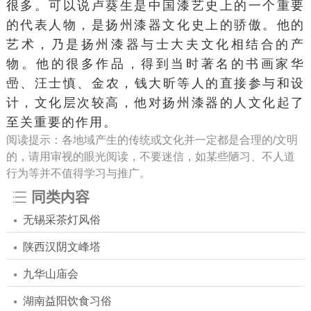
很多。可以说卢葵生是中国漆艺史上的一个重要
的代表人物，是扬州漆器文化史上的骄傲。他的
艺术，乃是扬州漆器与
士大夫
文化相结合的产
物。他的很多作品，得到当时著名的书画家
华
喦
、汪士慎、
金农
，钱大昕等人的直接参与和设
计，文化层次较高，他对扬州漆器的人文化起了
至关重要的作用。
阅读提示：各地域产生的传统或文化并一定都是合理的/文明
的，请用审视的眼光阅读，不要迷信，如某些陋习、不人道
行为等并不值得学习与推广。
同类内容
无锡采茶灯风俗
陕西汉阴文峰塔
九华山庙会
湖南益阳饮食习俗