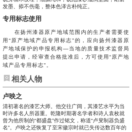
发墨、掭不伤毫，整体色泽古朴纯正。
专用标志使用
在扬州漆器原产地域范围内的生产者需要使
用“原产地域产品专用标志”的，应向扬州漆器原
产地域保护的申报机构―当地的质量技术监督局
提出申请，经审查合格批准后，方可使用“原产地
域产品专用标志”。
相关人物
卢映之
清初著名的漆艺大师。他交往广阔，其漆艺水平为当
时许多名人所器重。乾隆时期著名学者和诗人
袁枚
就
曾为他所制的“都盛盘”作过铭文，称道“卢叟制器负盛
名”。卢映之还恢复了至
宋徽宗
时就已失传达数百年的