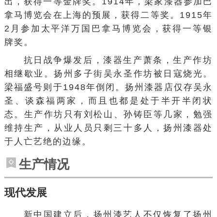
出，获得一等金牌奖。1914年，梁家漆器参加巴
拿马博览会在上海的预展，获得二等奖。1915年
2月参加太平洋万国巴拿马博览会，获得一等银
牌奖。
抗日战争爆发后，漆器生产萧条，生产作坊
相继歇业。扬州多子街吴永圣作坊被日寇烧光。
梁福盛号则于1948年倒闭。扬州漆器店仅存吴永
圣、谈森福两家，而且也都是处于半开半闭状
态。生产作坊只有
刘松山
、孙铸臣等几家，勉强
维持生产，从业人员只剩三十多人，扬州漆器处
于人亡艺绝的边缘。
生产情况
现代发展
新中国建立后，扬州漆艺人不仅恢复了扬州