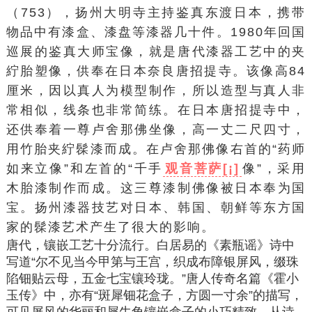
（753），
扬州大明寺
主持鉴真东渡日本，携带
物品中有漆盒、漆盘等漆器几十件。1980年回国
巡展的鉴真大师宝像，就是唐代漆器工艺中的夹
紵胎塑像，供奉在日本
奈良
唐招提寺。该像高84
厘米，因以真人为模型制作，所以造型与真人非
常相似，线条也非常简练。在日本唐招提寺中，
还供奉着一尊卢舍那佛坐像，高一丈二尺四寸，
用竹胎夹紵髹漆而成。在卢舍那佛像右首的“药师
如来立像”和左首的“千手
观音菩萨[¡]
像”，采用
木胎漆制作而成。这三尊漆制佛像被日本奉为国
宝。扬州漆器技艺对日本、韩国、朝鲜等东方国
家的髹漆艺术产生了很大的影响。
唐代，镶嵌工艺十分流行。
白居易
的《素瓶谣》诗中
写道“尔不见当今甲第与王宫，织成布障银屏风，缀珠
陷钿贴云母，五金七宝镶玲珑。”唐人传奇名篇《
霍小
玉传
》中，亦有“斑犀钿花盒子，方圆一寸余”的描写，
可见屏风的华丽和
犀牛角
镶嵌盒子的小巧精致。从诗