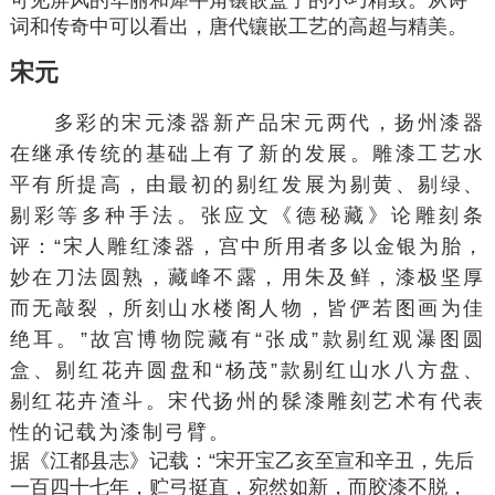
词和传奇中可以看出，唐代镶嵌工艺的高超与精美。
宋元
多彩的宋元漆器新产品宋元两代，扬州漆器
在继承传统的基础上有了新的发展。雕漆工艺水
平有所提高，由最初的剔红发展为剔黄、剔绿、
剔彩等多种手法。
张应文
《德秘藏》论雕刻条
评：“宋人雕红漆器，宫中所用者多以金银为胎，
妙在刀法圆熟，藏峰不露，用朱及鲜，漆极坚厚
而无敲裂，所刻山水楼阁人物，皆俨若图画为佳
绝耳。”故宫博物院藏有“
张成
”款剔红观瀑图圆
盒、剔红花卉圆盘和“
杨茂
”款剔红山水八
方盘
、
剔红花卉渣斗。宋代扬州的髹漆雕刻艺术有代表
性的记载为漆制弓臂。
据《江都县志》记载：“宋开宝乙亥至宣和辛丑，先后
一百四十七年，贮弓挺直，宛然如新，而胶漆不脱，