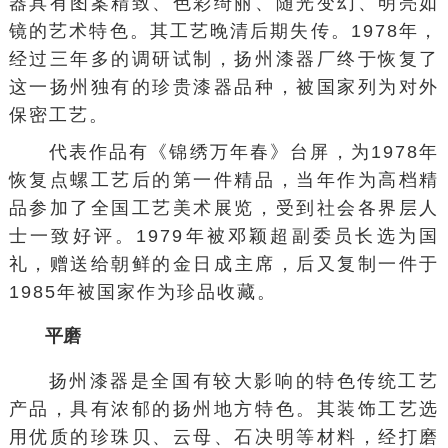
器具有图案精致、色彩绮丽、随光变幻、明亮如
镜的艺术特色。其工艺晚清后期失传。1978年，
经过三年多的调研试制，扬州漆器厂终于恢复了
这一扬州独有的珍贵漆器品种，被国家列为对外
保密工艺。
代表作品有《锦绣万年春》台屏，为1978年
恢复点螺工艺后的第一件精品，当年作为高档精
品参加了全国工艺美术展览，受到社会各界层人
士一致好评。1979年被
邓颖超
副委员长选为国
礼，赠送给朝鲜的
金日成
主席，后又复制一件于
1985年被国家作为珍品收藏。
平磨
扬州漆器是全国有较大影响的特色传统工艺
产品，具有浓郁的扬州地方特色。其装饰工艺选
用优质的珍珠贝、云母、石决明等材料，经打磨