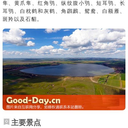
隼
、
黄爪隼
、
红角鸮
、
纵纹腹小鸮
、
短耳鸮
、
长
耳鸮
、
白枕鹤
和
灰鹤
、
角鸊鷉
、
鸳鸯
、
白额雁
、
斑羚
以及
石貂
。
主要景点