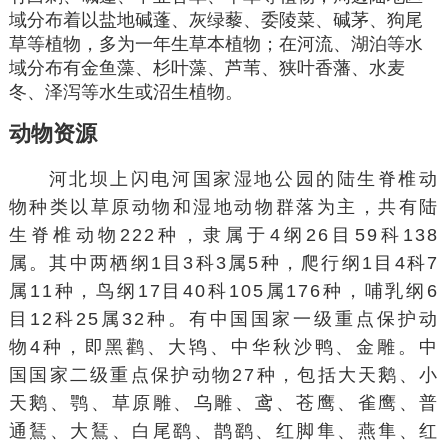
域分布着以
盐地碱蓬
、
灰绿藜
、
委陵菜
、
碱茅
、
狗尾
草
等植物，多为一年生草本植物；在河流、湖泊等水
域分布有
金鱼藻
、
杉叶藻
、
芦苇
、狭叶香藩、
水麦
冬
、
泽泻
等水生或沼生植物。
动物资源
河北坝上闪电河国家湿地公园的陆生脊椎动
物种类以草原动物和湿地动物群落为主，共有陆
生脊椎动物222种，隶属于4纲26目59科138
属。其中两栖纲1目3科3属5种，爬行纲1目4科7
属11种，鸟纲17目40科105属176种，哺乳纲6
目12科25属32种。有中国国家一级重点保护动
物4种，即
黑鹳
、
大鸨
、
中华秋沙鸭
、
金雕
。中
国国家二级重点保护动物27种，包括
大天鹅
、
小
天鹅
、
鹗
、
草原雕
、
乌雕
、
鸢
、
苍鹰
、
雀鹰
、
普
通鵟
、
大鵟
、
白尾鹞
、
鹊鹞
、
红脚隼
、
燕隼
、
红