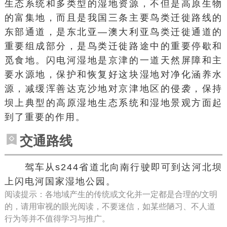
生态系统和多类型的湿地资源，不但是高原生物
的富集地，而且是我国三条主要鸟类迁徙路线的
东部通道，是东北亚—澳大利亚鸟类迁徙通道的
重要组成部分，是鸟类迁徙路途中的重要停歇和
觅食地。闪电河湿地是京津的一道天然屏障和主
要水源地，保护和恢复好这块湿地对净化涵养水
源，减缓浑善达克沙地对京津地区的侵袭，保持
坝上典型的高原湿地生态系统和湿地景观方面起
到了重要的作用。
交通路线
驾车从s244省道北向南行驶即可到达河北坝
上闪电河国家湿地公园。
阅读提示：各地域产生的传统或文化并一定都是合理的/文明
的，请用审视的眼光阅读，不要迷信，如某些陋习、不人道
行为等并不值得学习与推广。