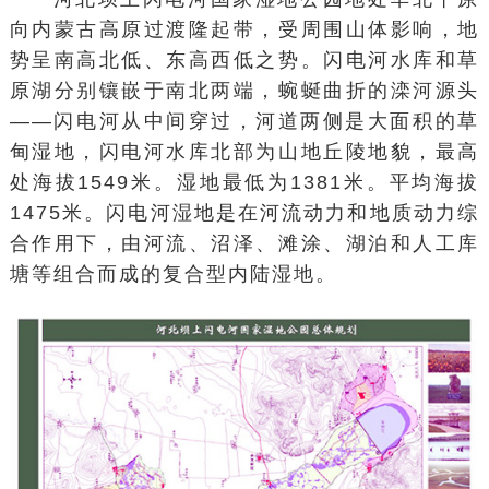
向内蒙古高原过渡隆起带，受周围山体影响，地
势呈南高北低、东高西低之势。闪电河水库和草
原湖分别镶嵌于南北两端，蜿蜒曲折的滦河源头
——闪电河从中间穿过，河道两侧是大面积的草
甸湿地，闪电河水库北部为山地丘陵地貌，最高
处海拔1549米。湿地最低为1381米。平均海拔
1475米。闪电河湿地是在河流动力和地质动力综
合作用下，由河流、沼泽、滩涂、湖泊和人工库
塘等组合而成的复合型内陆湿地。