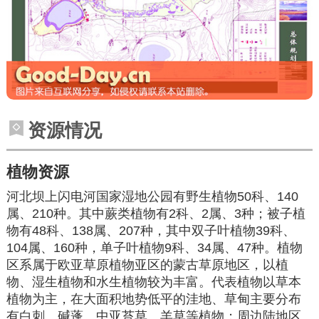
资源情况
植物资源
河北坝上闪电河国家湿地公园有野生植物50科、140
属、210种。其中蕨类植物有2科、2属、3种；被子植
物有48科、138属、207种，其中双子叶植物39科、
104属、160种，单子叶植物9科、34属、47种。植物
区系属于欧亚草原植物亚区的蒙古草原地区，以植
物、湿生植物和水生植物较为丰富。代表植物以草本
植物为主，在大面积地势低平的洼地、草甸主要分布
有
白刺
、
碱蓬
、中亚苔草、
羊草
等植物；周边陆地区