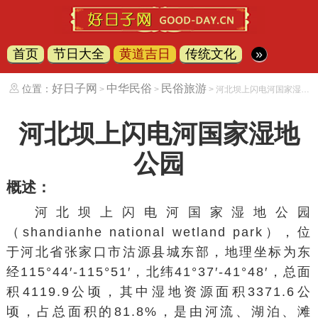
首页
节日大全
黄道吉日
传统文化
»
好日子网
中华民俗
民俗旅游
位置：
>
>
> 河北坝上闪电河国家湿地公园
河北坝上闪电河国家湿地
公园
概述：
河北坝上闪电河国家湿地公园
（shandianhe national wetland park），位
于
河北省
张家口市
沽源县
城东部，地理坐标为东
经115°44′-115°51′，北纬41°37′-41°48′，总面
积4119.9公顷，其中湿地资源面积3371.6公
顷，占总面积的81.8%，是由河流、湖泊、滩