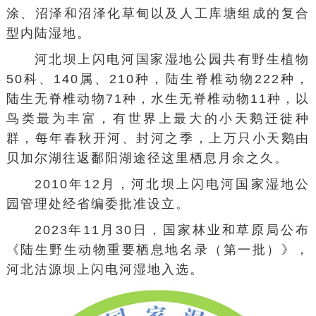
涂、沼泽和沼泽化草甸以及人工库塘组成的复合
型内陆湿地。
河北坝上闪电河国家湿地公园共有野生植物
50科、140属、210种，陆生脊椎动物222种，
陆生无脊椎动物71种，水生无脊椎动物11种，以
鸟类最为丰富，有世界上最大的小天鹅迁徙种
群，每年春秋开河、封河之季，上万只小天鹅由
贝加尔湖
往返
鄱阳湖
途径这里栖息月余之久。
2010年12月，河北坝上闪电河国家湿地公
园管理处经省编委批准设立。
2023年11月30日，国家林业和草原局公布
《陆生野生动物重要栖息地名录（第一批）》，
河北沽源坝上闪电河湿地入选。