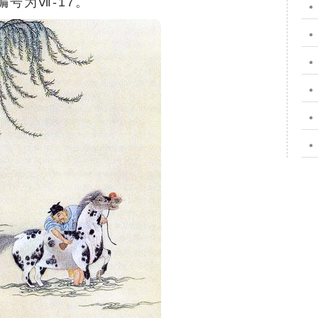
号为ⅶ-17。