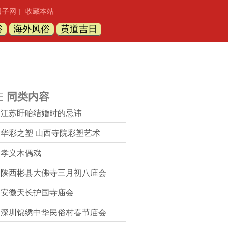
日子网”
收藏本站
|
俗
海外风俗
黄道吉日
同类内容
江苏盱眙结婚时的忌讳
华彩之塑 山西寺院彩塑艺术
孝义木偶戏
陕西彬县大佛寺三月初八庙会
安徽天长护国寺庙会
深圳锦绣中华民俗村春节庙会