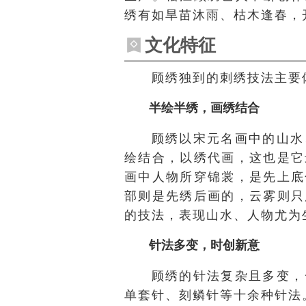
绣有如旱苗沐雨、枯木逢春，
文化特征
顾绣独到的刺绣技法主要
半绘半绣，画绣结合
顾绣以宋元名画中的山水
绘结合，以绣代画，这也是它
画中人物所穿锦裳，是先上底
部则是先绣后画的，云雾则只
的技法，表现山水、人物尤为
针法多变，时创新意
顾绣的针法复杂且多变，
单套针、刻鳞针等十余种针法