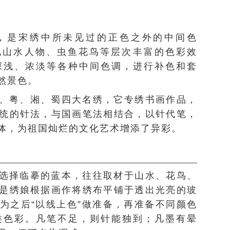
，是宋绣中所未见过的正色之外的中间色
现山水人物、虫鱼花鸟等层次丰富的色彩效
深浅、浓淡等各种中间色调，进行补色和套
然景色。
、粤、湘、蜀四大名绣，它专绣书画作品，
统的针法，与国画笔法相结合，以针代笔，
体，为祖国灿烂的文化艺术增添了异彩。
选择临摹的蓝本，往往取材于山水、花鸟、
是绣娘根据画作将绣布平铺于透出光亮的玻
为之后“以线上色”做准备，再准备不同颜色
类色彩。凡笔不足，则针能独到；凡墨有晕