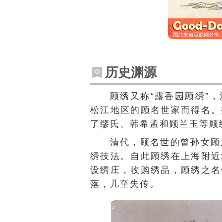
历史渊源
顾绣又称“露香园顾绣”
松江地区的顾名世家而得名。
了缪氏、韩希孟和顾兰玉等顾
清代，顾名世的曾孙女顾
绣技法。自此顾绣在上海附近
设绣庄，收购绣品，顾绣之名
落，几至失传。