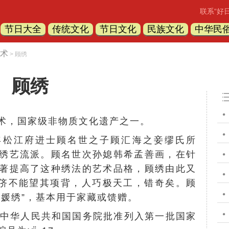
联系“好
节日大全
传统文化
节日文化
民族文化
中华民
术
> 顾绣
顾绣
术，国家级非物质文化遗产之一。
松江府进士顾名世之子顾汇海之妾缪氏所
绣艺流派。顾名世次孙媳韩希孟善画，在针
著提高了这种绣法的艺术品格，顾绣由此又
同侪不能望其项背，人巧极天工，错奇矣。顾
韩媛绣”，基本用于家藏或馈赠。
绣经中华人民共和国国务院批准列入第一批国家