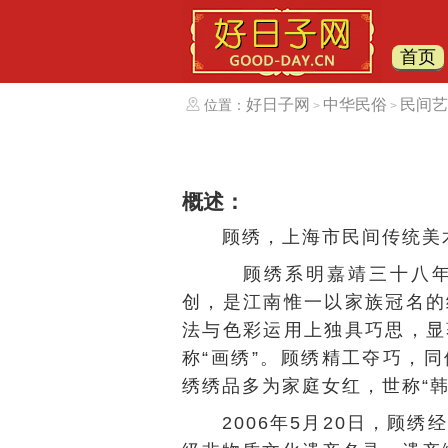
首页
好日子网
中华民俗
民间艺
位置：
>
>
概述：
顾绣，
上海市
民间传统美
顾绣系明嘉靖三十八年
创，是江南惟一以家族冠名的
法与色彩运用上独具巧思，显
称“画绣”。顾绣精工夺巧，
绣绣品多为家庭女红，世称“
2006年5月20日，顾