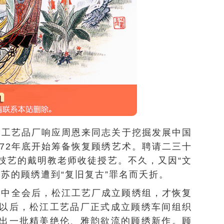
松江工艺品厂响应周恩来同志关于挖掘发展中国
972年底开始筹备恢复顾绣艺术。聘请二三十
技艺的戴明教老师收徒授艺。不久，又因“文
苏的顾绣遭到“复旧复古”罪名而夭折。
届三中全会后，松江工艺厂成立顾绣组，才恢复
以后，松江工艺品厂正式成立顾绣车间组织
出一批精美绝伦、雅韵欲流的顾绣新作。顾