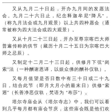
又从九月二十日起，开办九月间的发愿法
会。九月二十六日止，纪念释迦牟尼“降凡”，
（称九月法会或九月观景）以上共四种愿会（通
常被称为四大法会或四大观景）。
又从十月二十三日起，开办至尊宗喀巴大师
普遍传称的供节（藏历十月二十五日为宗喀巴大
师之忌辰）。
又制定十二月二十三日起，供修月下弦“岗
索”法（一种酬谢恩译，以娱众佛的酬补仪轨）。
又每月值望是否日数中有三十日或二十九
日，结合此节（即月大月小的最末日）供修“索
迥”（长善净恶仪轨，梵语为 “布莎”）。
塔尔寺庙会从《塔尔寺志》中，我们可以看
到几乎每月都有庙会节庆，这些庙会既是他们欢