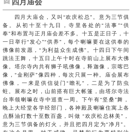
四月庙会
四月大庙会，又叫“欢庆松总”。意为三节俱
备。从初十至十九日，寺里各处的“法事”“供
奉”和布置与正月庙会差不多。十五是正日子，十
一日举行“发心”“供养”，每个喇嘛要在这供奉的
佛像前发愿，“为利益众生成佛”。十四日下午间
跳法王舞，十五日上午十时在寺前山上展布大佛
像。塔尔寺内共有狮子吼佛像，释迦像，宗喀巴
像，“金刚萨”像四种，每次只展一种。庙会展布
佛像，一来是供信徒门“瞻礼”，二是为了防虫
蛀。展布之时，山前搭有巨大帐篷，由塔尔寺法
台率领喇嘛在寺中巡查一周。下午有“坚桑”舞，
晚上大经堂各学经部门，各神殿及喇嘛住寓上各
点酥油灯数十至数百盏，叫做 “欢庆松总林美”，
意为三节俱备的灯火，并且把四月定为“净月”。