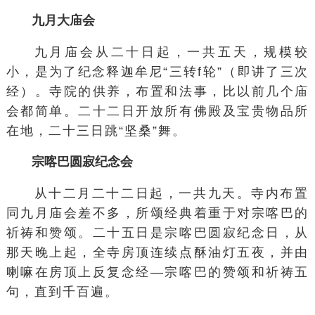
九月大庙会
九月庙会从二十日起，一共五天，规模较
小，是为了纪念释迦牟尼“三转f轮”（即讲了三次
经）。寺院的供养，布置和法事，比以前几个庙
会都简单。二十二日开放所有佛殿及宝贵物品所
在地，二十三日跳“坚桑”舞。
宗喀巴圆寂纪念会
从十二月二十二日起，一共九天。寺内布置
同九月庙会差不多，所颂经典着重于对宗喀巴的
祈祷和赞颂。二十五日是宗喀巴圆寂纪念日，从
那天晚上起，全寺房顶连续点酥油灯五夜，并由
喇嘛在房顶上反复念经—宗喀巴的赞颂和祈祷五
句，直到千百遍。