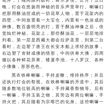
花卉，于晚间陈列数时，表示梦境。正月十五日
晚，灯会在悠扬而神秘的音乐声里举行。喇嘛们
把那用酥油捏成的一切花草人物，置于花架内的
四壁，中间放置着一大宝仓，内置有一色涂成的
神佛。数百盏明亮的灯，置于酥油神像之后，倍
觉灿烂神秘。花架上，那些酥油花，一层层地排
列着。第一层是西藏大都会拉萨圣景，到第二台
看时，左边塑了唐王在长安木船上求经的故事，
右边塑了舍财成佛的情形，中间供奉大佛，四周
缀以各种鲜花异果、楼厦亭池、十八罗汉、各种
小佛像，形形色色。
黑衣铁棒喇嘛，手持皮鞭，维持秩序；并且
还执行灯会的祭视。在铁棒喇嘛的开道中，其后
随多数地位较高的喇嘛，手持藏香祭物等。后有
一喇嘛，手持玉装之物，其旁边有两位喇嘛，手
持火把，其后随着为宗喀巴的化身。这些喇嘛一