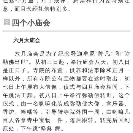
在这个月里，对于戒律、忌禁和行为要特别注
意，而且念经礼佛特别多。
四个小庙会
六月大庙会
六月庙会是为了纪念
释迦牟尼
“降凡” 和“弥
勒佛出世”。从初三日起，举行庙会八天。初八日
是正日子。寺院的布置，供养和法事除和正月一
样以外，所有寺院公有宝物都要在这时取出。初
七日上午展布大佛像，仪式与四月庙会相同，下
午跳法王舞。初八日上午举行弥勒佛转世。这个
仪式，由一名喇嘛化装成
弥勒佛
大像，拿乐器、
香炉、
幢幡
等，引导转寺院外围一周，由喇嘛几
百人各拿寺中宝物一件，随后跟转。转完后回到
原处，下午跳“坚桑”舞。