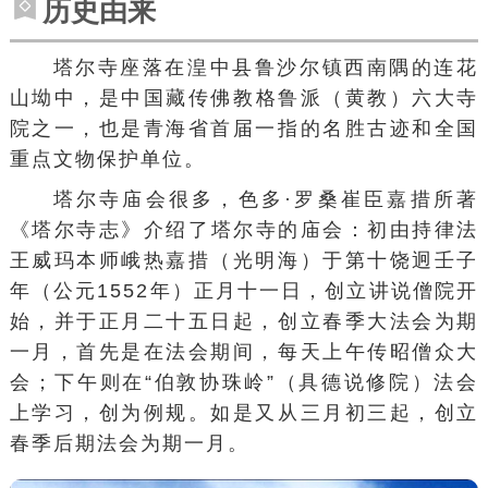
历史由来
塔尔寺座落在湟中县鲁沙尔镇西南隅的连花
山坳中，是中国藏传佛教
格鲁派
（黄教）六大寺
院之一，也是青海省首届一指的名胜古迹和全国
重点文物保护单位。
塔尔寺庙会很多，色多·罗桑崔臣嘉措所著
《
塔尔寺志
》介绍了塔尔寺的庙会：初由持律法
王威玛本师峨热嘉措（光明海）于第十饶迥壬子
年（公元1552年）正月十一日，创立讲说僧院开
始，并于正月二十五日起，创立春季大法会为期
一月，首先是在法会期间，每天上午传昭僧众大
会；下午则在“伯敦协珠岭”（具德说修院）法会
上学习，创为例规。如是又从三月初三起，创立
春季后期法会为期一月。