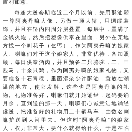
吉利如意。
每逢大送会期临近二个月以前，先用酥油塑
一尊阿夷丹嘛大像，另做一顶大轿，用绸缎装
饰，并且在轿内四周分层叠置，每层中，置满了
金钱火炮，然后把塑像供奉在里面，另外在某地
方找一个叫花子（乞丐），作为阿夷丹嘛的娘家
人。喇嘛们对于这个娘家人，非常优待，备加照
顾，每日供奉酒肉，并且预备二只骆驼，二、三
匹马，十余只鸡，作为阿夷丹嘛的娘家礼物，又
要准备十石青稞，里面混杂少许酥油，置放在潮
温的地方，使它发酵，这些也是阿夷丹嘛的礼
物。礼物准备好，喇嘛们就开始诵经，起码要诵
月余，直到送的那一天，喇嘛们心诚意洁地诵经
虔送，把准备好的礼物用二十辆马车，由数名喇
嘛护送到大河里去。但这时“阿夷丹嘛”的娘家
人，权力非常大，要什么就得给什么。于是在临