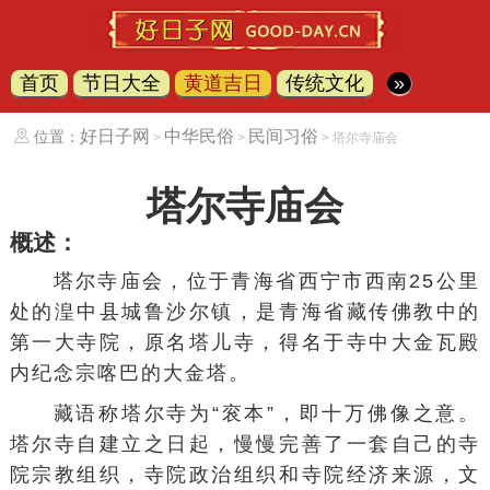
首页
节日大全
黄道吉日
传统文化
»
好日子网
中华民俗
民间习俗
位置：
>
>
> 塔尔寺庙会
塔尔寺庙会
概述：
塔尔寺庙会，位于青海省西宁市西南25公里
处的湟中县城鲁沙尔镇，是青海省
藏传佛教
中的
第一大寺院，原名塔儿寺，得名于寺中大金瓦殿
内纪念宗喀巴的大金塔。
藏语称塔尔寺为“衮本”，即十万佛像之意。
塔尔寺自建立之日起，慢慢完善了一套自己的寺
院宗教组织，寺院政治组织和寺院经济来源，文