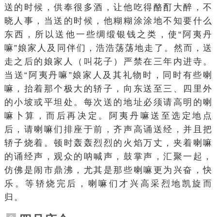
送的时候，供奉很多酒，让他吃得酪酊大醉，不
晓人事，当送的时候，他糊糊涂涂地不知要什么
东西，所以送他一些绸缎银钱之类，使“阿夷丹
嘛”娘家人及同伴们，浩浩荡荡地走了。然而，送
走之后的娘家人（叫花子）严禁在三年内进寺。
当送“阿夷丹嘛”娘家人及其礼物时，同时有些喇
嘛，抬着那个极大的轿子，向东送至三、四里外
的小坡或平坦处。每次送的地址必须请高明的喇
嘛卜算，而后再决定。阿夷丹嘛送至选定地点
后，请喇嘛们排座于前，齐声高诵送经，并且把
轿子烧着。顿时轰轰烈烈的火焰万丈，夹着喇嘛
的诵经声，观众的呐喊声，鼓掌声，汇聚一起，
仿佛是闹市鼎沸，尤其是那些喇嘛更为兴奋，快
乐。等轿烧完后，喇嘛们才兴高采烈地凯旋而
归。