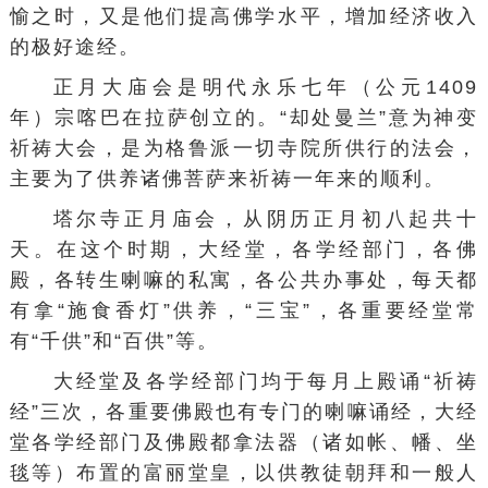
愉之时，又是他们提高佛学水平，增加经济收入
的极好途经。
正月大庙会是明代永乐七年（公元1409
年）
宗喀巴
在拉萨创立的。“却处曼兰”意为神变
祈祷大会，是为格鲁派一切寺院所供行的法会，
主要为了供养诸佛菩萨来祈祷一年来的顺利。
塔尔寺正月庙会，从阴历正月初八起共十
天。在这个时期，大经堂，各学经部门，各佛
殿，各转生喇嘛的私寓，各公共办事处，每天都
有拿“施食香灯”供养，“三宝”，各重要经堂常
有“千供”和“百供”等。
大经堂及各学经部门均于每月上殿诵“祈祷
经”三次，各重要佛殿也有专门的喇嘛诵经，大经
堂各学经部门及佛殿都拿法器（诸如帐、幡、坐
毯等）布置的富丽堂皇，以供教徒朝拜和一般人