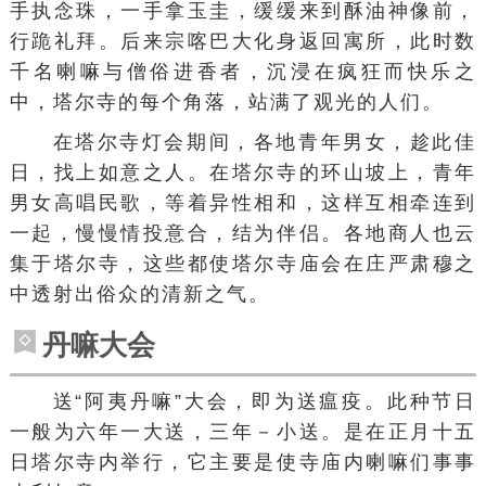
手执念珠，一手拿玉圭，缓缓来到酥油神像前，
行跪礼拜。后来宗喀巴大化身返回寓所，此时数
千名喇嘛与僧俗进香者，沉浸在疯狂而快乐之
中，塔尔寺的每个角落，站满了观光的人们。
在塔尔寺灯会期间，各地青年男女，趁此佳
日，找上如意之人。在塔尔寺的环山坡上，青年
男女高唱民歌，等着异性相和，这样互相牵连到
一起，慢慢情投意合，结为伴侣。各地商人也云
集于塔尔寺，这些都使塔尔寺庙会在庄严肃穆之
中透射出俗众的清新之气。
丹嘛大会
送“阿夷丹嘛”大会，即为送瘟疫。此种节日
一般为六年一大送，三年－小送。是在正月十五
日塔尔寺内举行，它主要是使寺庙内喇嘛们事事