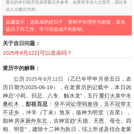
显示的本日能否造庙答案仅作参考，如果有专业人士指导，请以专
业人士建议为准）
温馨提示：选造庙的好日子，要科学合理作为前提，避免
该日子对工作、学习等造成不利影响。
关于吉日问题：
2025年8月12日可以造庙吗？
黄历中的解释：
公历
2025年8月12日
（乙巳年甲申月癸丑日，农
历日期为2025-06-19），在老黄历的记载中，本日凶
神忌“小耗、归忌、八专、触水龙”，五行
覆灯火泉中水
桑松木
，
彭祖百忌
：
癸不词讼理弱敌强，丑不冠带主
不还乡
，冲羊（丁未）煞东，值神为明堂（吉星），
胎神
房床厕外东北
，吉神宜趋“天德、天恩、母仓、四
相、明堂”，建除十二神为执日，综上所述及结合老黄