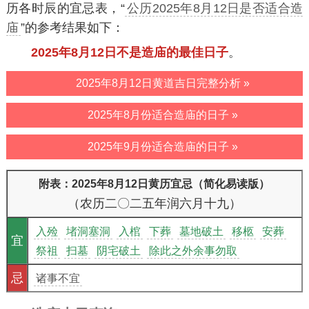
历各时辰的宜忌表，“
公历2025年8月12日是否适合造
庙
”的参考结果如下：
2025年8月12日不是造庙的最佳日子
。
2025年8月12日黄道吉日完整分析 »
2025年8月份适合造庙的日子 »
2025年9月份适合造庙的日子 »
附表：2025年8月12日黄历宜忌（简化易读版）
（农历二〇二五年润六月十九）
入殓
堵洞塞洞
入棺
下葬
墓地破土
移柩
安葬
宜
祭祖
扫墓
阴宅破土
除此之外余事勿取
忌
诸事不宜