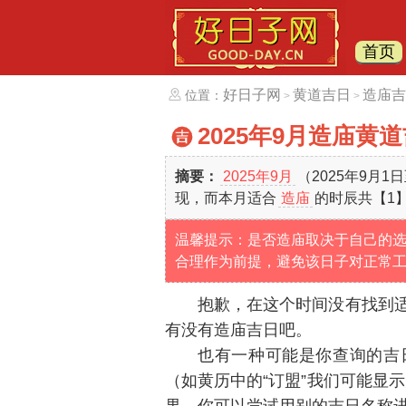
首页
好日子网
黄道吉日
造庙吉
位置：
>
>
2025年9月造庙黄
摘要：
2025年9月
（2025年9月1
现，而本月适合
造庙
的时辰共【1
温馨提示：是否造庙取决于自己的
合理作为前提，避免该日子对正常
抱歉，在这个时间没有找到
有没有造庙吉日吧。
也有一种可能是你查询的吉
（如黄历中的“订盟”我们可能显示