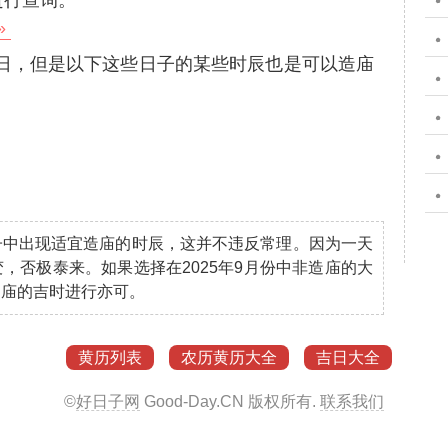
进行查询。
»
吉日，但是以下这些日子的某些时辰也是
可以造庙
子中出现适宜造庙的时辰，这并不违反常理。因为一天
，否极泰来。如果选择在2025年9月份中非造庙的大
造庙的吉时进行亦可。
黄历列表
农历黄历大全
吉日大全
©
好日子网
Good-Day.CN
版权所有.
联系我们