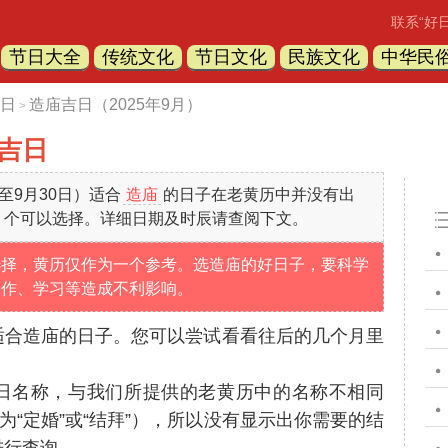
联系“好
节日大全
传统文化
节日文化
民族文化
中华民
日
造庙吉日（2025年9月）
>
道吉日
日至9月30日）适合
造庙
的日子在老黄历中并没有出
】个可以选择。详细日期及时辰请查阅下文。
选择，黄历仅作为一个参考。选造庙的好日子，要科学
工作、学习等造成不利影响。
适合造庙的日子。您可以尝试看看往后的几个月里
日名称，与我们所提供的老黄历中的名称不相同
为“定婚”或“结拜”），所以没有显示出你需要的结