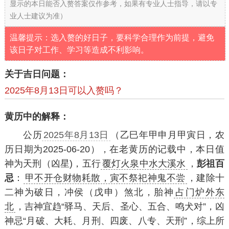
显示的本日能否入赘答案仅作参考，如果有专业人士指导，请以专
业人士建议为准）
温馨提示：选入赘的好日子，要科学合理作为前提，避免
该日子对工作、学习等造成不利影响。
关于吉日问题：
2025年8月13日可以入赘吗？
黄历中的解释：
公历
2025年8月13日
（乙巳年甲申月甲寅日，农
历日期为2025-06-20），在老黄历的记载中，本日值
神为天刑（凶星)，五行
覆灯火泉中水大溪水
，
彭祖百
忌
：
甲不开仓财物耗散，寅不祭祀神鬼不尝
，建除十
二神为破日，冲侯（戊申）煞北，胎神
占门炉外东
北
，吉神宜趋“驿马、天后、圣心、五合、鸣犬对”，凶
神忌“月破、大耗、月刑、四废、八专、天刑”，综上所