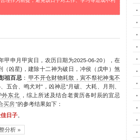
学合理作为前提，避免该日子对工作、学习等造成不利
年甲申月甲寅日，农历日期为2025-06-20），在
刑（凶星)，建除十二神为破日，冲侯（戊申）煞
彭祖百忌
：
甲不开仓财物耗散，寅不祭祀神鬼不
、五合、鸣犬对”，凶神忌“月破、大耗、月刑、
炉外东北
，综上所述及结合老黄历各时辰的宜忌
适合买房
”的参考结果如下：
最佳日子
。
整分析 »