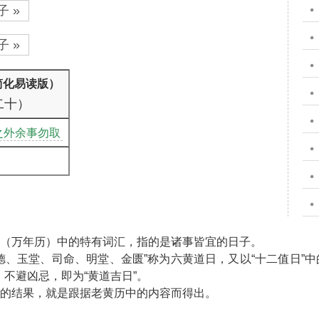
 »
 »
简化易读版）
二十）
之外余事勿取
”（万年历）中的特有词汇，指的是诸事皆宜的日子。
天德、玉堂、司命、明堂、金匮”称为六黄道日，又以“十二值日”中
不避凶忌，即为“黄道吉日”。
”的结果，就是跟据老黄历中的内容而得出。