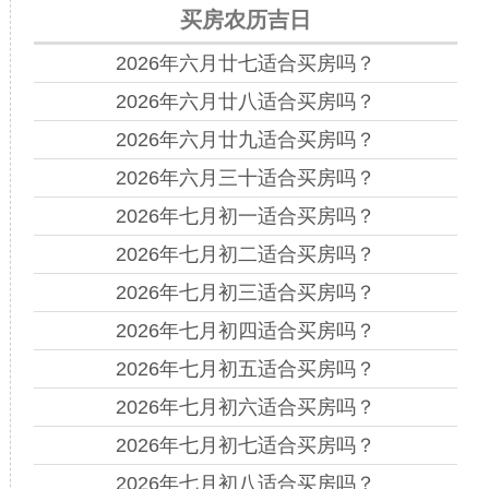
买房农历吉日
2026年六月廿七适合买房吗？
2026年六月廿八适合买房吗？
2026年六月廿九适合买房吗？
2026年六月三十适合买房吗？
2026年七月初一适合买房吗？
2026年七月初二适合买房吗？
2026年七月初三适合买房吗？
2026年七月初四适合买房吗？
2026年七月初五适合买房吗？
2026年七月初六适合买房吗？
2026年七月初七适合买房吗？
2026年七月初八适合买房吗？