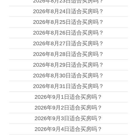
2026年8月23日
适合买房吗？
2026年8月24日
适合买房吗？
2026年8月25日
适合买房吗？
2026年8月26日
适合买房吗？
2026年8月27日
适合买房吗？
2026年8月28日
适合买房吗？
2026年8月29日
适合买房吗？
2026年8月30日
适合买房吗？
2026年8月31日
适合买房吗？
2026年9月1日
适合买房吗？
2026年9月2日
适合买房吗？
2026年9月3日
适合买房吗？
2026年9月4日
适合买房吗？