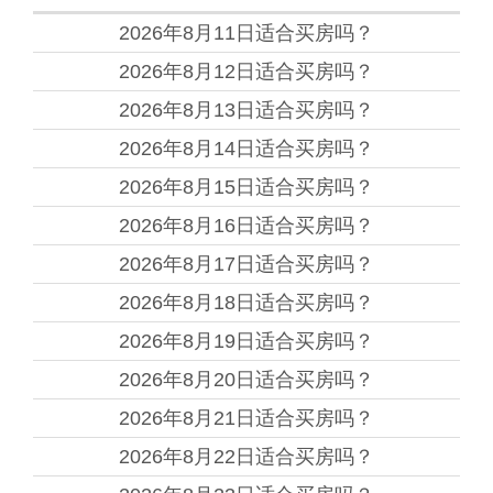
2026年8月11日
适合买房吗？
2026年8月12日
适合买房吗？
2026年8月13日
适合买房吗？
2026年8月14日
适合买房吗？
2026年8月15日
适合买房吗？
2026年8月16日
适合买房吗？
2026年8月17日
适合买房吗？
2026年8月18日
适合买房吗？
2026年8月19日
适合买房吗？
2026年8月20日
适合买房吗？
2026年8月21日
适合买房吗？
2026年8月22日
适合买房吗？