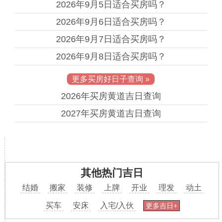
2026年9月5日
适合买房吗？
2026年9月6日
适合买房吗？
2026年9月7日
适合买房吗？
2026年9月8日
适合买房吗？
更多买房好日子查询 »
2026年
买房黄道吉日查询
2027年
买房黄道吉日查询
其他热门吉日
结婚
搬家
装修
上牌
开业
理发
动土
买车
安床
入宅/入伙
更多吉日+