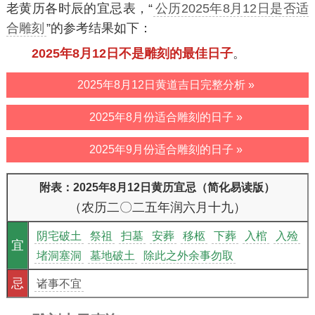
老黄历各时辰的宜忌表，“
公历2025年8月12日是否适
合雕刻
”的参考结果如下：
2025年8月12日不是雕刻的最佳日子
。
2025年8月12日黄道吉日完整分析 »
2025年8月份适合雕刻的日子 »
2025年9月份适合雕刻的日子 »
附表：2025年8月12日黄历宜忌（简化易读版）
（农历二〇二五年润六月十九）
阴宅破土
祭祖
扫墓
安葬
移柩
下葬
入棺
入殓
宜
堵洞塞洞
墓地破土
除此之外余事勿取
忌
诸事不宜