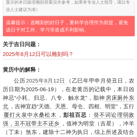
显示的本日能否雕刻答案仅作参考，如果有专业人士指导，请以专
业人士建议为准）
温馨提示：选雕刻的好日子，要科学合理作为前提，避免
该日子对工作、学习等造成不利影响。
关于吉日问题：
2025年8月12日可以雕刻吗？
黄历中的解释：
公历
2025年8月12日
（乙巳年甲申月癸丑日，农
历日期为2025-06-19），在老黄历的记载中，本日凶
神忌“小耗、归忌、八专、触水龙”，胎神
房床厕外东
北
，吉神宜趋“天德、天恩、母仓、四相、明堂”，五行
覆灯火泉中水桑松木
，
彭祖百忌
：
癸不词讼理弱敌
强，丑不冠带主不还乡
，值神为明堂（吉星），冲羊
（丁未）煞东，建除十二神为执日，综上所述及结合