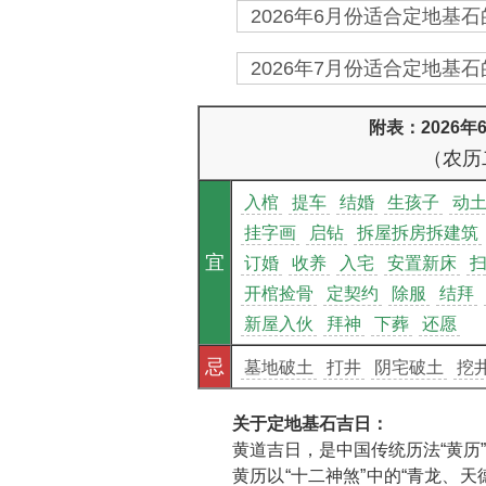
2026年6月份适合定地基石
2026年7月份适合定地基石
附表：2026
（农历
入棺
提车
结婚
生孩子
动
挂字画
启钻
拆屋拆房拆建筑
宜
订婚
收养
入宅
安置新床
开棺捡骨
定契约
除服
结拜
新屋入伙
拜神
下葬
还愿
忌
墓地破土
打井
阴宅破土
挖
关于定地基石吉日：
黄道吉日，是中国传统历法“黄历
黄历以“十二神煞”中的“青龙、