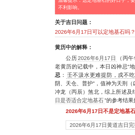
温馨提示：选定地基石的好日子，
不利影响。
关于吉日问题：
2026年6月17日可以定地基石吗
黄历中的解释：
公历
2026年6月17日
（丙午
老黄历的记载中，本日凶神忌“地
忌
：
壬不汲水更难提防，戍不吃
阴、天仓、普护”，值神为天刑（
冲龙（丙辰）煞北，综上所述及
日是否适合定地基石
”的参考结果
2026年6月17日不是定地基
2026年6月17日黄道吉日完