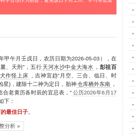
要科学合理作为前提，避免该日子对工作、学习等造成
？
年甲午月壬戌日，农历日期为2026-05-03），在
曩、天刑”，五行
天河水沙中金大海水
，
彭祖百
犬作怪上床
，吉神宜趋“月空、三合、临日、时
凶星)，建除十二神为定日，胎神
仓库栖外东南
，
结合老黄历各时辰的宜忌表，“
公历2026年6月17
如下：
石的最佳日子
。
整分析 »