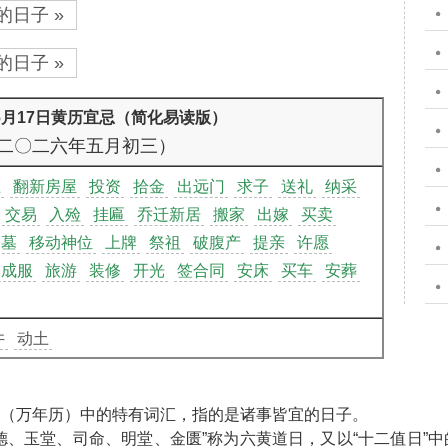
的日子 »
的日子 »
年6月17日黄历宜忌（简化易读版）
二〇二六年五月初三）
土
翻新房屋
投资
拾金
出远门
求子
送礼
纳采
交易
入殓
挂匾
乔迁新居
搬家
出嫁
买卖
扫墓
移动神位
上牌
祭祖
破腹产
提亲
许愿
成服
旅游
装修
开光
签合同
安床
买车
安葬
井
动土
”（万年历）中的特有词汇，指的是诸事皆宜的日子。
天德、玉堂、司命、明堂、金匮”称为六黄道日，又以“十二值日”中