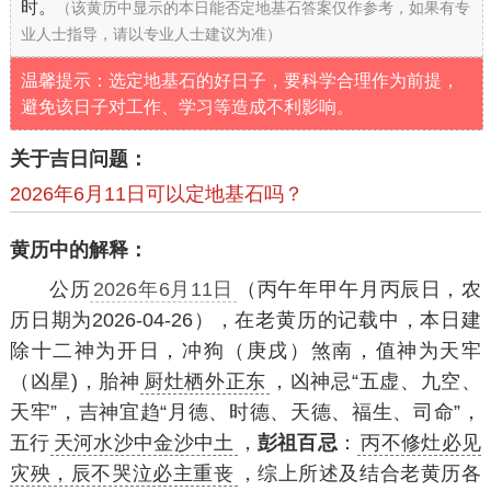
时。
（该黄历中显示的本日能否定地基石答案仅作参考，如果有专
业人士指导，请以专业人士建议为准）
温馨提示：选定地基石的好日子，要科学合理作为前提，
避免该日子对工作、学习等造成不利影响。
关于吉日问题：
2026年6月11日可以定地基石吗？
黄历中的解释：
公历
2026年6月11日
（丙午年甲午月丙辰日，农
历日期为2026-04-26），在老黄历的记载中，本日建
除十二神为开日，冲狗（庚戌）煞南，值神为天牢
（凶星)，胎神
厨灶栖外正东
，凶神忌“五虚、九空、
天牢”，吉神宜趋“月德、时德、天德、福生、司命”，
五行
天河水沙中金沙中土
，
彭祖百忌
：
丙不修灶必见
灾殃，辰不哭泣必主重丧
，综上所述及结合老黄历各