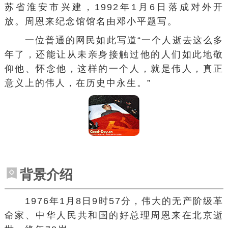
苏省
淮安市
兴建，1992年1月6日落成对外开
放。周恩来纪念馆馆名由
邓小平
题写。
一位普通的网民如此写道“一个人逝去这么多
年了，还能让从未亲身接触过他的人们如此地敬
仰他、怀念他，这样的一个人，就是伟人，真正
意义上的伟人，在历史中永生。”
背景介绍
1976年1月8日9时57分，伟大的
无产阶级革
命家
、
中华人民共和国
的好总理周恩来在
北京
逝