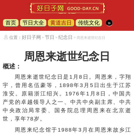
首页
节日大全
黄道吉日
传统文化
»
好日子网
节日
纪念日
位置：
>
>
> 周恩来逝世纪念日
周恩来逝世纪念日
概述：
周恩来逝世纪念日是
1月8日
。周恩来，字翔
宇，曾用名伍豪等，1898年3月5日出生于
江苏
淮安
。原籍
浙江
绍兴
。1976年1月8日，
中国共
产党
的卓越领导人之一、中共中央副主席、中共
中央政治局
常委、
国务院
总理周恩来在北京逝
世，享年78岁。
周恩来纪念馆
于1988年3月在周恩来故乡江