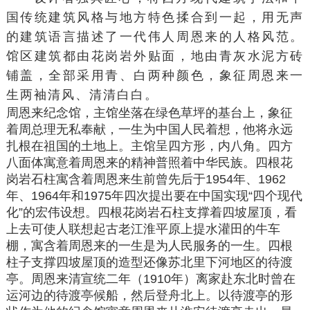
国传统建筑风格与地方特色揉合到一起，用无声
的建筑语言描述了一代伟人周恩来的人格风范。
馆区建筑都由花岗岩外贴面，地由青灰水泥方砖
铺盖，全部采用青、白两种颜色，象征周恩来一
生两袖清风、清清白白。
周恩来纪念馆，主馆坐落在绿色草坪的基台上，象征
着周总理无私奉献，一生为中国人民着想，他将永远
扎根在祖国的土地上。主馆呈四方形，内八角。四方
八面体寓意着周恩来的精神普照着
中华民族
。四根花
岗岩石柱寓含着周恩来生前曾先后于1954年、1962
年、1964年和1975年四次提出要在中国实现“四个现代
化”的宏伟设想。四根花岗岩石柱支撑着四坡屋顶，看
上去可使人联想起古老江淮平原上提水灌田的牛车
棚，寓含着周恩来的一生是为人民服务的一生。四根
柱子支撑四坡屋顶的造型还像苏北里下河地区的待渡
亭。周恩来清宣统二年（1910年）离家赴东北时曾在
运河边的待渡亭候船，然后登舟北上。以待渡亭的形