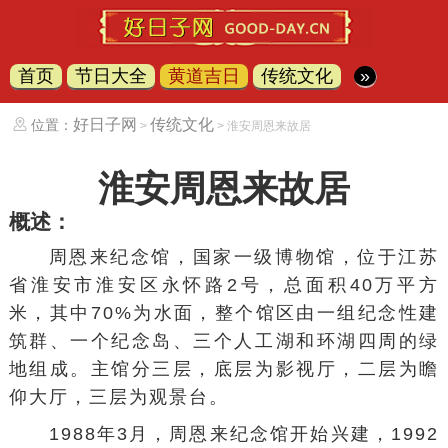
首页
节日大全
黄道吉日
传统文化
»
好日子网
传统文化
位置：
>
> 淮安周恩来故居
淮安周恩来故居
概述：
周恩来纪念馆，
国家一级博物馆
，位于江苏
省
淮安市
淮安区
永怀路2号，总面积40万平方
米，其中70%为水面，整个馆区由一组纪念性建
筑群、一个纪念岛、三个人工湖和环湖四周的绿
地组成。主馆分三层，底层为影视厅，二层为瞻
仰大厅，三层为观景台。
1988年3月，周恩来纪念馆开始兴建，1992