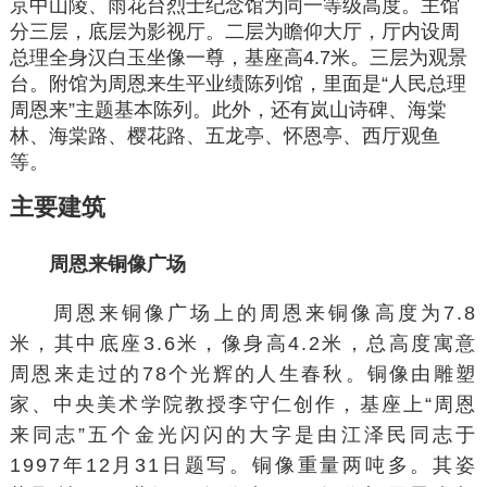
京中山陵、雨花台烈士纪念馆为同一等级高度。主馆
分三层，底层为影视厅。二层为瞻仰大厅，厅内设周
总理全身汉白玉坐像一尊，基座高4.7米。三层为观景
台。附馆为周恩来生平业绩陈列馆，里面是“人民总理
周恩来”主题基本陈列。此外，还有
岚山诗碑
、海棠
林、海棠路、樱花路、五龙亭、怀恩亭、西厅观鱼
等。
主要建筑
周恩来铜像广场
周恩来铜像广场上的
周恩来铜像
高度为7.8
米，其中底座3.6米，像身高4.2米，总高度寓意
周恩来走过的78个光辉的人生春秋。铜像由雕塑
家、
中央美术学院
教授
李守仁
创作，基座上“周恩
来同志”五个金光闪闪的大字是由
江泽民
同志于
1997年12月31日题写。铜像重量两吨多。其姿