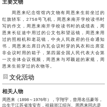
主要文物
周恩来纪念馆馆内文物有周恩来生前坐过的
红旗轿车，2758号飞机，周恩来南开学校读书时
写的作文，周恩来南开学校读书时的成绩表，周
恩来
长征
途中用过的公文包和望远镜，周恩来用
过的照相机和老花镜，
中央人民政府
的任命通知
书，周恩来出席
日内瓦会议
时穿的风衣和出席
亚
非会议
时用的箱子，
第四届全国人民代表大会
第
一次全体会议视频，周恩来与
邓颖超
的家规，周
恩来生前穿过的衣物等。
文化活动
相关人物
周恩来
（1898～1976年），字翔宇，曾用名
伍豪
等，
出生于江苏省
淮安市
，祖籍浙江绍兴。周恩来同志是