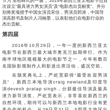
节为“里程碑式的一届”。2015年新西兰亚太电影节也首
次设立“最具潜力男女演员”及”电影杰出贡献奖“。并分
别将奖项授予中国女演员宋佳，男演员郭涛，中国导
演高群书及制片人冯翰墨，以表彰他们在电影行业的
杰出贡献。
第四届
2016年10月29日，一年一度的新西兰亚太
电影节在新西兰最大城市奥克兰如期举行。作为
南半球地区规模最大的电影节之一，今年有数百
名国际影视制作人和影迷出席活动，盛况空前。
在颁奖典礼上，严屹宽获得“最受欢迎男演
员” ，新西兰本地导演craig newland及印度导
演devesh pratap singh，分获最佳导演及最具
潜力新导演奖。严屹宽表示，非常喜欢新西兰的
自然环境，期待可以与新西兰本地电影行业有更
多合作的机会。从29日至31日，5部亚太地区出