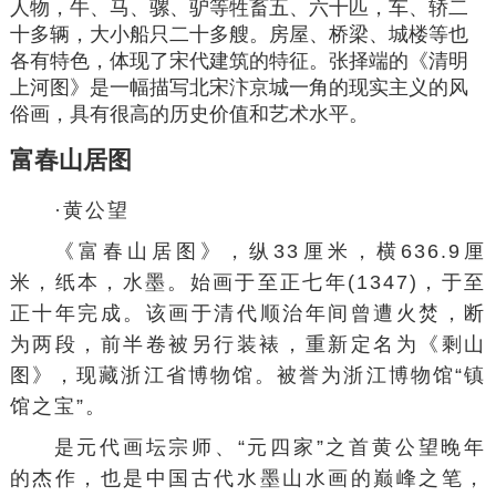
人物，牛、马、骡、驴等
牲畜
五、六十匹，车、轿二
十多辆，大小船只二十多艘。房屋、桥梁、城楼等也
各有特色，体现了
宋代建筑
的特征。张择端的《
清明
上河图
》是一幅描写北宋
汴京城
一角的现实主义的风
俗画，具有很高的
历史价值
和艺术水平。
富春山居图
·
黄公望
《富春山居图》，纵33厘米，横636.9厘
米，纸本，水墨。始画于至正七年(1347)，于至
正十年完成。该画于清代
顺治
年间曾遭火焚，断
为两段，前半卷被另行装裱，重新定名为《
剩山
图
》，现藏
浙江省博物馆
。被誉为浙江博物馆“镇
馆之宝”。
是元代画坛宗师、“
元四家
”之首黄公望晚年
的杰作，也是中国古代
水墨山水画
的巅峰之笔，