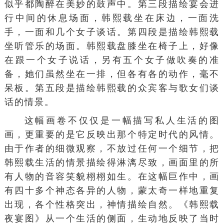
似乎都陶醉在美妙的鼓声中。第三段描绘宴会进
行中间的休息场面，韩熙载坐在床边，一面洗
手，一面和几个女子谈话。第四段是描绘韩熙载
坐听管乐的场面。韩熙载盘膝坐在椅子上，好像
在跟一个女子说话，另有五个女子做吹奏的准
备，她们虽然坐在一排，但各有各的动作，毫不
呆板。第五段是描绘韩熙载的众宾客与歌女们谈
话的情景。
这幅画卷不仅仅是一幅描写
私人生活
的图
画，更重要的是它反映出那个特定时代的风情。
由于作者的细微观察，不放过任何一个细节，把
韩熙载生活的情景描绘得淋漓尽致，画面里的所
有人物的音容笑貌栩栩如生。在这幅巨作中，画
有四十多个神态各异的人物，蒙太奇一样地重复
出现，各个性格突出，神情描绘自然。《韩熙载
夜宴图》从一个生活的侧面，生动地反映了当时