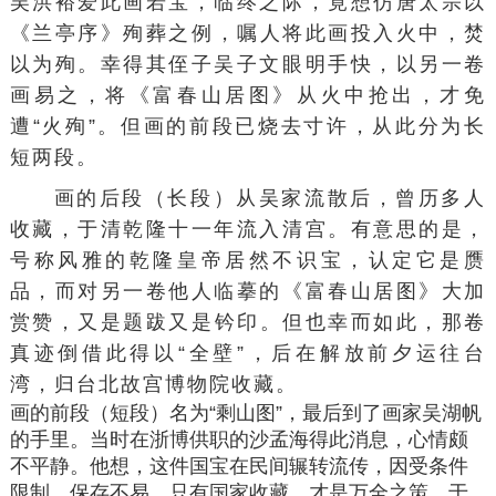
吴洪裕爱此画若宝，临终之际，竟想仿
唐太宗
以
《
兰亭序
》殉葬之例，嘱人将此画投入火中，焚
以为殉。幸得其侄子吴子文眼明手快，以另一卷
画易之，将《
富春山居图
》从火中抢出，才免
遭“火殉”。但画的前段已烧去寸许，从此分为长
短两段。
画的后段（长段）从吴家流散后，曾历多人
收藏，于清乾隆十一年流入清宫。有意思的是，
号称风雅的乾隆皇帝居然不识宝，认定它是赝
品，而对另一卷他人临摹的《富春山居图》大加
赏赞，又是题跋又是
钤印
。但也幸而如此，那卷
真迹倒借此得以“全壁”，后在解放前夕运往台
湾，归
台北故宫博物院
收藏。
画的前段（短段）名为“
剩山图
”，最后到了画家
吴湖帆
的手里。当时在浙博供职的
沙孟海
得此消息，心情颇
不平静。他想，这件国宝在民间辗转流传，因受条件
限制，保存不易，只有国家收藏，才是万全之策。于