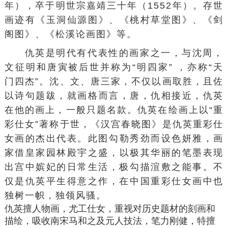
年），卒于
明世宗
嘉靖三十年（1552年）。存世
画迹有《
玉洞仙源图
》、《
桃村草堂图
》、《
剑
阁图
》、《
松溪论画图
》等。
仇英是明代有
代表性
的画家之一，与
沈周
，
文征明
和
唐寅
被后世并称为“
明四家
” ，亦称“天
门四杰”。沈、文、唐三家，不仅以画取胜，且佐
以诗句题跋，就
画格
而言，唐，仇相接近，仇英
在他的画上，一般只题名款。仇英在绘画上以“重
彩仕女”著称于世，《
汉宫春晓图
》是仇英重彩
仕
女画
的杰出代表。此图勾勒秀劲而设色妍雅，画
家借
皇家园林
殿宇之盛，以极其华丽的笔墨表现
出宫中嫔妃的日常生活，极勾描渲敷之能事。不
仅是仇英平生得意之作，在中国重彩仕女画中也
独树一帜，独领风骚。
仇英擅人物画，尤工仕女，重视对
历史题材
的刻画和
描绘，吸收
南宋
马和之
及元人技法，笔力刚健，特擅