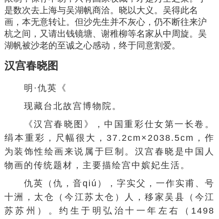
是数次去上海与吴湖帆商洽。晓以大义。吴得此名
画，本无意转让。但沙先生并不灰心，仍不断往来沪
杭之间，又请出
钱镜塘
、
谢稚柳
等名家从中周旋。吴
湖帆被沙老的至诚之心感动，终于同意割爱。
汉宫春晓图
明·
仇英
《
现藏
台北故宫博物院
。
《汉宫春晓图》，中国重彩仕女第一长卷。
绢本重彩，尺幅很大，37.2cm×2038.5cm，作
为
装饰性
绘画来说属于巨制。汉宫春晓是中国人
物画的传统题材，主要描绘宫中
嫔妃
生活。
仇英
（仇，音qiú），字实父，一作实甫、号
十洲，
太仓
（今
江苏太仓
）人，移家
吴县
（今江
苏
苏州
）。约生于明弘治十一年左右（1498