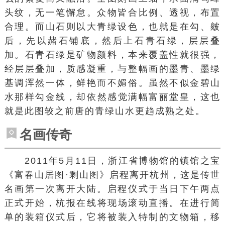
头纹，无一笔懈怠。众物皆合比例、透视，布置
合理。而山石则以大青绿设色，也就是在勾、皴
后，先以
赭石
铺底，然后上石青石绿，层层叠
加。石青石绿是
矿物颜料
，本来覆盖性就很强，
经层层叠加，质感凝重，与整幅画的墨青、
墨绿
基调浑然一体，鲜艳而不媚俗。虽然不似
金碧山
水
那样勾金线，却依然感觉满幅富丽堂皇，这也
就是此图较之前唐的青绿山水更趋成熟之处。
名画传奇
2011年5月11日，浙江省博物馆的镇馆之宝
《富春山居图·
剩山图
》启程离开杭州，这是传世
名画第一次离开大陆。启程仪式于当日下午两点
正式开始，
杭报在线
将现场滚动直播。在进行简
单的
装箱
仪式后，它将被装入特制的文物箱，移