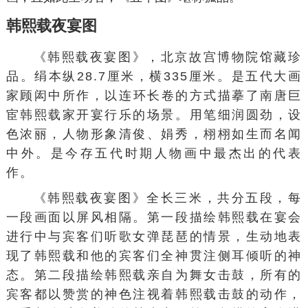
韩熙载夜宴图
《
韩熙载
夜宴图》，北京故宫博物院馆藏珍
品。绢本纵28.7厘米，横335厘米。是五代大画
家
顾闳中
所作，以连环长卷的方式描摹了南唐巨
宦韩熙载家开宴行乐的场景。用笔细润圆劲，设
色浓丽，
人物形象
清俊、娟秀，栩栩如生而名闻
中外。是今存五代时期人物画中最杰出的代表
作。
《
韩熙载夜宴图
》全长三米，共分五段，每
一段画面以屏风相隔。第一段描绘韩熙载在宴会
进行中与宾客们听歌女弹琵琶的情景，生动地表
现了韩熙载和他的宾客们全神贯注侧耳倾听的神
态。第二段描绘韩熙载亲自为舞女击鼓，所有的
宾客都以赞赏的神色注视着韩熙载击鼓的动作，