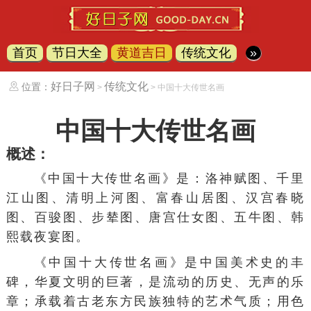
首页
节日大全
黄道吉日
传统文化
»
好日子网
传统文化
位置：
>
> 中国十大传世名画
中国十大传世名画
概述：
《中国十大传世名画》是：
洛神赋图
、
千里
江山图
、
清明上河图
、
富春山居图
、
汉宫春晓
图
、
百骏图
、
步辇图
、
唐宫仕女图
、
五牛图
、
韩
熙载夜宴图
。
《中国十大传世名画》是
中国美术史
的丰
碑，
华夏文明
的
巨著
，是流动的历史、无声的乐
章；承载着古老东方民族独特的
艺术气质
；用色