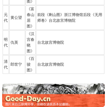
图
》
《
富
元
春山
前段《剩山图》浙江博物馆后段《无用
黄公望
代
居
师卷》台北故宫博物院
图
》
《
汉
明
宫春
仇英
台北故宫博物院
代
晓
图
》
《
百
清
郎世宁
骏
台北故宫博物院
代
图
》