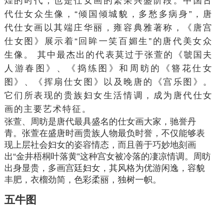
煌的时代，也是仕女画的繁荣兴盛阶段。中国古
代仕女众生像，“倾国倾城貌，多愁多病身”，唐
代仕女画以其端庄华丽，雍容典雅著称，《唐宫
仕女图》展示着“
回眸一笑百媚生
”的唐代美女众
生像。 其中最杰出的代表莫过于
张萱
的《
虢国夫
人游春图
》、《
捣练图
》和
周昉
的《
簪花仕女
图
》、《
挥扇仕女图
》以及晚唐的《宫乐图》。
它们所表现的贵族妇女生活情调，成为唐代仕女
画的主要艺术特征。
张萱、周昉是唐代最具盛名的仕女画大家，驰誉丹
青。张萱在盛唐时画贵族人物最负时誉，不仅能够表
现
上层社会
妇女的姿容情态，而且善于巧妙地刻画
出“金井梧桐叶落黄”这种宫女被冷落的凄凉情调。周昉
出身显贵，多画宫廷妇女，其风格为优游闲逸，容貌
丰肥，衣榴劲简，色彩柔丽，独树一帜。
五牛图