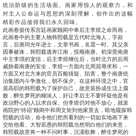
统治阶级
的生活场面。画家用惊人的
观察力
，和
对主人公命运与思想的深刻理解，创作出的这幅
精彩作品值得我们永久回味。
此画卷据传系宫廷画家顾闳中奉后主
李煜
之命而画，
此画卷中的主要人物韩熙载是五代时北海人，字叔
言，
后唐
同光年进士，文章书画，名震一时。其父亲
因事被诛，韩熙载逃奔江南，投顺
南唐
。初深受南唐
中主
李璟
的宠信，后主李煜继位后，当时北方的
后周
威胁着南唐的安全，李煜一方面向
北周
屈辱求和，一
方面又对北方来的官员百般猜疑、陷害，整个南唐统
治集团内斗争激化，朝不保夕。在这种环境之中，官
居高职的韩熙载为了保护自己，故意装扮成生活上腐
败，醉生梦死的糊涂人，好让
李后主
不要怀疑他是有
政治野心的人以求自保。但李煜仍对他不放心，就派
画院的“待诏”顾闳中和
周文矩
到他家里去，暗地窥探韩
熙载的活动，命令他们把所看到的一切如实地画下来
交给他看。大智若愚的韩熙载当然明白他们的来意，
韩熙载
故意将一种不问时事，沉湎歌舞，醉生梦死的