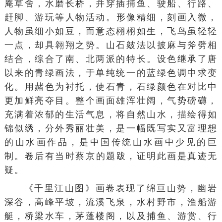
庵草舍，水磨长桥，并穿插捕鱼、
驶船
、行路、
赶脚
、游玩等人物活动。形像精细，刻画入微，
人物虽细小如豆，而意态栩栩如生，飞鸟虽轻轻
一点，却具翱翔之势。山石
皴法
以披麻与斧劈相
结合，综合了南、北两派的特长。设色继承了唐
以来的青绿画法，于单纯统一的
蓝绿色
调中求变
化。用赭色为衬托，使石青，
石绿
颜色在对比中
更加鲜亮夺目。整个画面雄浑壮阔，气势磅礴，
充满着浓郁的生活气息，将
自然山水
，描绘得如
锦似绣，分外秀丽壮美，是一幅既写实又富理想
的山水画作品，是中国传统山水画中少见的巨
制。卷后有当时
蔡京
的题跋，证明此画是真迹无
疑。
《
千里江山图
》画卷表现了绵亘山势，幽岩
深谷，高峰平坡，流溪飞泉，水村野市，渔船游
艇，桥梁水车，茅蓬楼阁，以及捕鱼、游赏、行