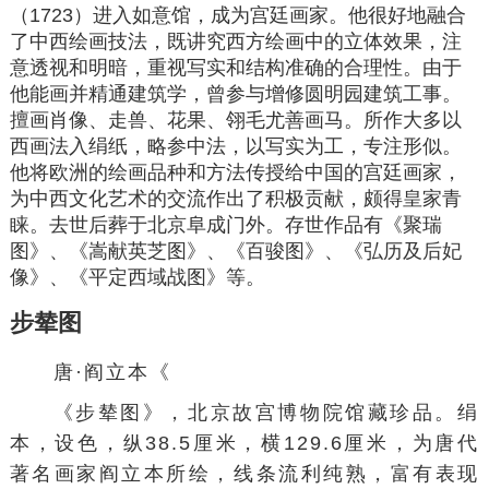
（1723）进入
如意馆
，成为宫廷画家。他很好地融合
了中西绘画技法，既讲究
西方绘画
中的立体效果，注
意透视和明暗，重视写实和结构准确的
合理性
。由于
他能画并精通建筑学，曾参与增修
圆明园
建筑工事。
擅画
肖像
、走兽、花果、翎毛尤善画马。所作大多以
西画法入绢纸，略参中法，以写实为工，专注形似。
他将欧洲的绘画品种和方法传授给中国的宫廷画家，
为中西文化艺术的交流作出了积极贡献，颇得皇家青
睐。去世后葬于北京阜成门外。存世作品有《
聚瑞
图
》、《
嵩献英芝图
》、《百骏图》、《弘历及后妃
像》、《
平定西域战图
》等。
步辇图
唐·
阎立本
《
《
步辇图
》，北京故宫博物院馆藏珍品。绢
本，设色，纵38.5厘米，横129.6厘米，为唐代
著名画家
阎立本
所绘，线条流利纯熟，富有
表现