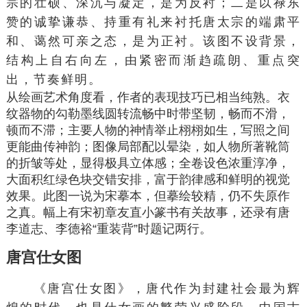
宗的壮硕、深沉与凝定，是为反衬；二是以禄东
赞的诚挚谦恭、持重有礼来衬托唐太宗的端肃平
和、蔼然可亲之态，是为
正衬
。该图不设背景，
结构上自右向左，由紧密而渐趋疏朗、重点突
出，节奏鲜明。
从
绘画艺术
角度看，作者的表现技巧已相当纯熟。衣
纹器物的勾勒墨线圆转流畅中
时带
坚韧，畅而不滑，
顿而不滞；主要人物的神情举止栩栩如生，写照之间
更能曲传神韵；图像局部配以晕染，如人物所著
靴筒
的折皱等处，显得极具
立体感
；全卷设色浓重淳净，
大面积红绿
色块
交错安排，富于
韵律感
和鲜明的视觉
效果。此图一说为宋摹本，但摹绘较精，仍不失原作
之真。幅上有宋初章友直
小篆
书有关故事，还录有唐
李道志
、
李德裕
“重装背”时题记两行。
唐宫仕女图
《
唐宫仕女图
》，唐代作为
封建社会
最为辉