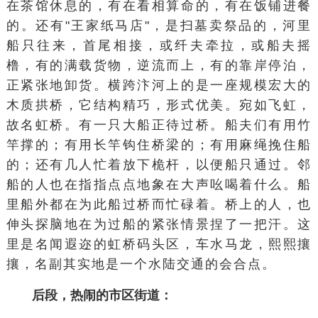
在茶馆休息的，有在看相算命的，有在
饭铺
进餐
的。还有"王家
纸马
店"，是扫墓卖祭品的，河里
船只往来，首尾相接，或纤夫牵拉，或船夫摇
橹，有的满载货物，逆流而上，有的靠岸停泊，
正紧张地卸货。横跨汴河上的是一座规模宏大的
木质拱桥，它结构精巧，形式优美。宛如飞虹，
故名虹桥。有一只大船正待过桥。船夫们有用竹
竿撑的；有用长竿钩住桥梁的；有用麻绳挽住船
的；还有几人忙着放下桅杆，以便船只通过。邻
船的人也在指指点点地象在大声吆喝着什么。船
里船外都在为此船过桥而忙碌着。桥上的人，也
伸头探脑地在为过船的紧张情景捏了一把汗。这
里是名闻遐迩的虹桥码头区，车水马龙，熙熙攘
攘，名副其实地是一个水陆交通的会合点。
后段，热闹的市区街道：