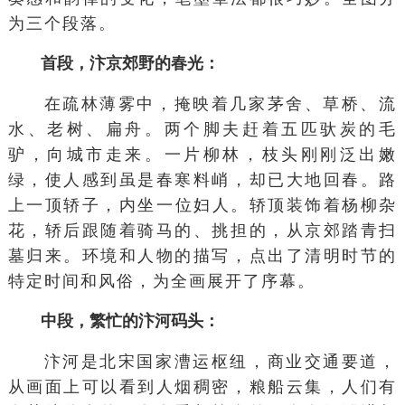
为三个段落。
首段，汴京郊野的春光：
在疏林薄雾中，掩映着几家茅舍、
草桥
、流
水、老树、扁舟。两个脚夫赶着五匹驮炭的毛
驴，向城市走来。一片
柳林
，枝头刚刚泛出嫩
绿，使人感到虽是春寒料峭，却已大地回春。路
上一顶
轿子
，内坐一位妇人。
轿顶
装饰着杨柳杂
花，轿后跟随着骑马的、挑担的，从京郊踏青扫
墓归来。环境和人物的描写，点出了清明时节的
特定时间和风俗，为全画展开了序幕。
中段，繁忙的汴河码头：
汴河是北宋国家
漕运
枢纽，商业交通要道，
从画面上可以看到人烟稠密，
粮船
云集，人们有