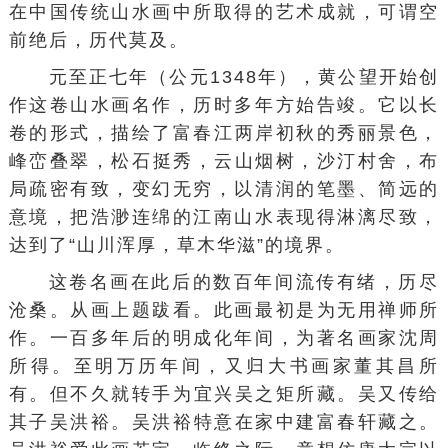
在中国传统山水画中所取得的艺术成就，可谓空
前绝后，历代莫及。
元至正七年（公元1348年），
黄公望
开始创
作这卷山水画名作，历时多年方始告竣。它以长
卷的形式，描绘了
富春江
两岸初秋的秀丽景色，
峰峦叠翠，
松石
挺秀，
云山
烟树，
沙汀
村舍，布
局疏密有致，变幻无穷，以清润的笔墨、简远的
意境，把浩渺连绵的江南山水表现得淋漓尽致，
达到了“山川浑厚，草木华滋”的境界。
这卷名画在此后的数百年间流传有绪，历尽
沧桑。从画上题跋看。此画最初是为无用禅师所
作。一百多年后的明成化年间，为著名画家
沈周
所得。至
明万历
年间，又归大书画家
董其昌
所
有。但不久就转手为
宜兴
吴之矩所藏。吴又传给
其子
吴洪裕
。吴洪裕特意在家中建富春轩藏之。