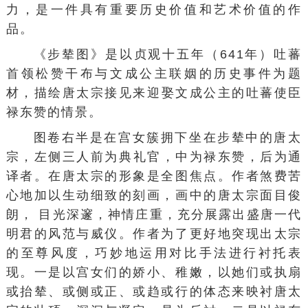
力
，是一件具有重要历史价值和
艺术价值
的作
品。
《步辇图》是以贞观十五年（641年）
吐蕃
首领
松赞干布
与
文成公主
联姻的历史事件为题
材，描绘
唐太宗
接见来迎娶文成公主的吐蕃使臣
禄东赞的情景。
图卷右半是在宫女簇拥下坐在步辇中的唐
太
宗
，左侧三人前为典礼官，中为禄东赞，后为通
译者。在唐太宗的形象是全图焦点。作者煞费苦
心地加以生动细致的刻画，画中的唐太宗面目俊
朗， 目光深邃，神情庄重，充分展露出盛唐一代
明君的风范与威仪。作者为了更好地突现出太宗
的至尊风度，巧妙地运用
对比手法
进行衬托表
现。一是以宫女们的娇小、稚嫩，以她们或执扇
或抬辇、或侧或正、或趋或行的体态来映衬唐太