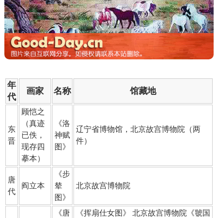
年
画家
名称
馆藏地
代
顾恺之
（真迹
《
洛
东
辽宁省博物馆，北京故宫博物院（两
已佚，
神赋
晋
件）
现存四
图
》
摹本）
《
步
唐
阎立本
辇
北京故宫博物院
代
图
》
《
唐
《挥扇仕女图》 北京故宫博物院《虢国