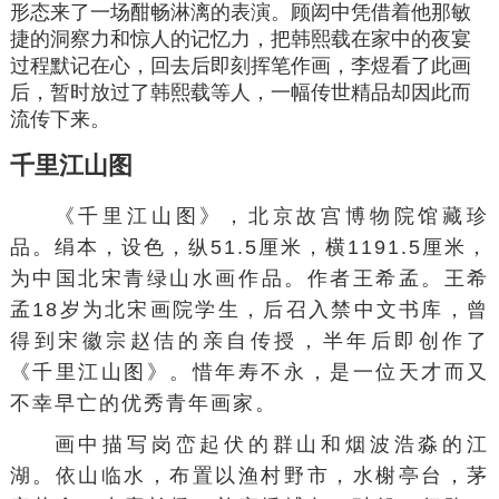
形态来了一场酣畅淋漓的表演。顾闳中凭借着他那敏
捷的洞察力和惊人的
记忆力
，把韩熙载在家中的夜宴
过程默记在心，回去后即刻挥笔作画，李煜看了此画
后，暂时放过了韩熙载等人，一幅传世精品却因此而
流传下来。
千里江山图
《千里江山图》，
北京故宫博物院
馆藏珍
品。绢本，设色，纵51.5厘米，横1191.5厘米，
为中国北宋青绿
山水画
作品。作者
王希孟
。王希
孟18岁为北宋画院学生，
后召
入禁中文书库，曾
得到宋徽宗
赵佶
的亲自传授，半年后即创作了
《千里江山图》。惜年寿不永，是一位天才而又
不幸早亡的优秀青年画家。
画中描写岗峦起伏的群山和烟波浩淼的江
湖。依山临水，布置以渔村野市，水榭亭台，茅