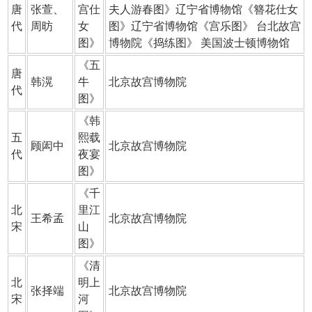
唐
张萱
、
宫仕
夫人游春图》辽宁省博物馆《簪花仕女
代
周昉
女
图》辽宁省博物馆《宫乐图》 台北故宫
图
》
博物院《捣练图》 美国波士顿博物馆
《
五
唐
韩滉
牛
北京故宫博物院
代
图
》
《
韩
五
熙载
顾闳中
北京故宫博物院
代
夜宴
图
》
《
千
北
里江
王希孟
北京故宫博物院
宋
山
图
》
《
清
北
明上
张择端
北京故宫博物院
宋
河