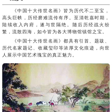
《中国十大传世名画》皆为历代不二至宝，
高头巨帙，历经磨难流传有序。至清乾嘉时期，
陆续收入内府，遂与世隔绝。随后历经战火纷
繁，流散四海，如今皆为各大博物馆镇馆之宝。
《中国十大传世名画》都具有
引首
、题跋、
历代名家题记、收藏
玺印
等浓厚文化痕迹，向世
人展示中国艺术瑰宝的真正魅力。