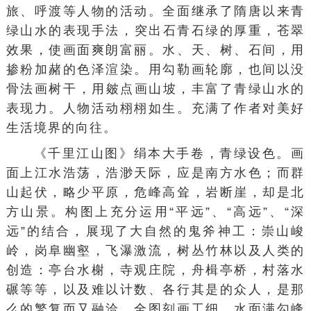
旅、呼渡等人物的活动。全面继承了隋唐以来
青
绿山水
的
表现手法
，突出石青石绿的厚重，苍翠
效果，使画面爽朗富丽。水、天、树、石间，用
掺粉加赭的色泽渲染。用勾勒画轮廓，也间以
没
骨法
画
树干
，用皴点画山坡，丰富了青绿山水的
表现力。人物活动栩栩如生。充满了作者对美好
生活境界的向往。
《千里江山图》绢本大
手卷
，青绿设色。画
面上江水浩荡，浩渺天际，应是南方水色；而群
山起伏，略少平原，危峰高耸，岩断崖，却是北
方山景。构图上充分运用“
平远
”、“高远”、“深
远”的结合，展现了
大自然的鬼斧神工
：崇山峻
岭，岗阜幽壑，飞瀑激流，树丛
竹林
以及人类的
创造：亭台水榭，寺观庄院，舟楫
亭桥
，村落水
碾等等，以及难以计数、各行其是的众人，是那
么的繁复而又融洽。全图刻画工细，水面满勾峰