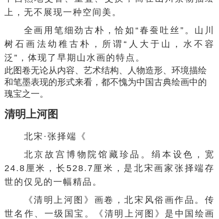
上，无不展现一种空间美。
全画用笔细劲古朴，恰如“
春蚕吐丝
”。山川
树石画法幼稚古朴，所谓“人大于山，水不容
泛”，体现了早期山水画的特点。
此图卷无论从内容、
艺术结构
、人物
造形
、环境描绘
和笔墨表现的形式来看，都不愧为中国古典绘画中的
瑰宝之一。
清明上河图
北宋
·
张择端
《
北京故宫博物院馆藏珍品。
绢本设色
，宽
24.8厘米，长528.7厘米，是北宋画家
张择端
存
世的仅见的一幅精品。
《
清明上河图
》画卷，北宋
风俗画
作品。传
世名作、一级国宝。《清明上河图》是
中国绘画