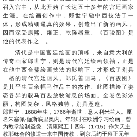
召入宫中，从此开始了长达五十多年的宫廷画家
生涯。在绘画创作中，郎世宁融中西技法于一
体，形成精细逼真的效果，创造出了新的画风，
因而深受康熙、雍正、
乾隆
器重。《
百骏图
》是
他的代表作之一。
清代是中国
宫廷绘画
的顶峰，来自
意大利
的
传奇画家郎世宁，则是
清代宫廷绘画
领袖，正是
在他中西合璧绘画技法的影响下，才形成了别具
一格的清代宫廷画风。郎氏善画马，《百骏图》
是其平生百余幅马作品中的杰作。此图描绘了姿
态各异的骏马百匹放牧游息的场面。全卷色彩浓
丽，构图复杂，风格独特，别具意趣。
郎世宁，1688年生，1766年逝世，意大利
米兰
人。原
名朱塞佩·伽斯底里奥内。年轻时在欧洲学习绘画，曾
为教堂绘制圣像。清康熙五十四年（1715）作为天主
教耶稣会的
修道士
来中国传教，到京后约于雍正元年