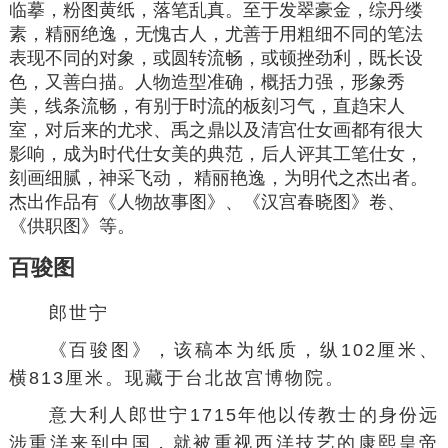
临摹，粉图
黄纸
，落笔乱真。至于发翠豪金，综丹缕
素，精丽绝逸，无愧古人，尤善于用粗细不同的笔法
表现不同的对象，或圆转流畅，或顿挫劲利，既长设
色，又善白描。
人物造型
准确，概括力强，形象秀
美，线条流畅，有别于时流的板刻习气，直趋宋人
室，对后来的
尤求
、
禹之鼎
以及清宫仕女画都有很大
影响，成为时代仕女美的典范，后人评其工笔仕女，
刻画细腻，神采飞动， 精丽艳逸，为明代之杰出者。
杰出作品有《
人物故事图
》、《
汉宫春晓图
》卷、
《供职图》等。
百骏图
郎世宁
《
百骏图
》，该
稿本
为纸质，纵102厘米、
横813厘米。现藏于台北故宫博物院。
意大利人郎世宁1715年他以传教士的身份远
涉重洋来到中国，就被重视西洋技艺的康熙皇帝