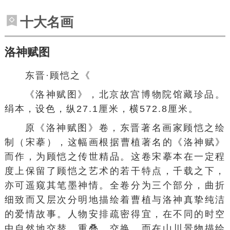
十大名画
洛神赋图
东晋
·
顾恺之
《
《
洛神赋图
》，
北京故宫博物院
馆藏珍品。
绢本，设色，纵27.1厘米，横572.8厘米。
原《
洛神赋图
》卷，东晋著名画家
顾恺之
绘
制（宋摹），这幅画根据
曹植
著名的《
洛神赋
》
而作，为顾恺之传世精品。这卷宋摹本在一定程
度上保留了顾恺之艺术的若干特点，千载之下，
亦可遥窥其笔墨神情。全卷分为三个部分，曲折
细致而又层次分明地描绘着曹植与洛神真挚纯洁
的爱情故事。人物安排疏密得宜，在不同的时空
中自然地交替、重叠、交换，而在山川景物描绘