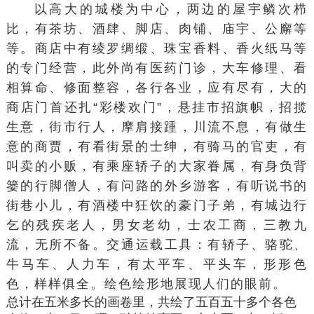
以高大的
城楼
为中心，两边的屋宇鳞次栉
比，有茶坊、酒肆、脚店、
肉铺
、庙宇、公廨等
等。商店中有绫罗绸缎、珠宝香料、香火纸马等
的专门经营，此外尚有医药门诊，大车修理、看
相算命、修面整容，各行各业，应有尽有，大的
商店门首还扎“彩楼欢门”，悬挂市招旗帜，招揽
生意，街市行人，摩肩接踵，川流不息，有做生
意的商贾，有看街景的士绅，有骑马的官吏，有
叫卖的小贩，有乘座轿子的大家眷属，有身负
背
篓
的行脚僧人，有问路的外乡游客，有听说书的
街巷小儿，有酒楼中狂饮的豪门子弟，有城边行
乞的残疾老人，男女老幼，士农工商，三教九
流，无所不备。交通
运载工具
：有轿子、骆驼、
牛马车、
人力车
，有
太平车
、平头车，形形色
色，样样俱全。绘色绘形地展现人们的眼前。
总计在五米多长的画卷里，共绘了五百五十多个各色