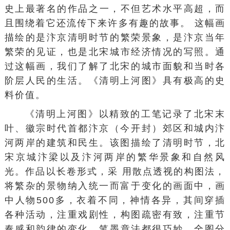
史
上最著名的作品之一，不但艺术水平高超，而
且围绕着它还流传下来许多有趣的故事。 这幅画
描绘的是
汴京
清明时节的繁荣景象，是汴京当年
繁荣的见证，也是北宋
城市经济
情况的写照。通
过这幅画，我们了解了北宋的城市面貌和当时各
阶层人民的生活。《清明上河图》具有极高的史
料价值。
《
清明上河图
》以精致的工笔记录了北宋末
叶、徽宗时代首都汴京（今
开封
）郊区和城内汴
河两岸的建筑和民生。该图描绘了清明时节，北
宋京城
汴梁
以及汴河两岸的繁华景象和自然风
光。作品以长卷形式，采 用
散点透视
的构图法，
将繁杂的景物纳入统一而富于变化的画面中，画
中人物500多，衣着不同，神情各异，其间穿插
各种活动，注重
戏剧性
，构图疏密有致，注重
节
奏感
和韵律的变化，笔墨章法都很巧妙。全图分