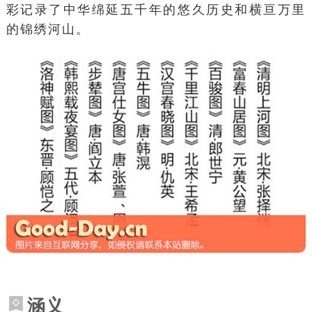
彩记录了中华绵延五千年的悠久历史和横亘万里
的锦绣河山。
涵义