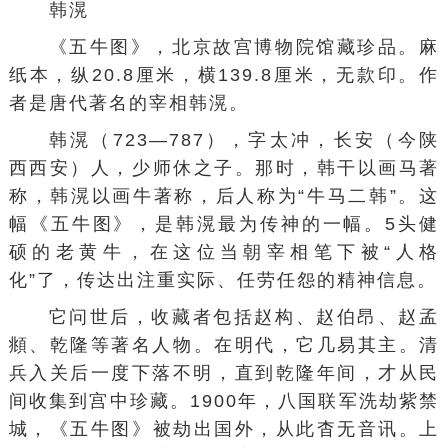
韩滉
《五牛图》，北京故宫博物院馆藏珍品。麻
纸本，纵20.8厘米，横139.8厘米，无款印。作
者是唐代著名的宰相韩滉。
韩滉（723―787），字太冲，长安（今陕
西
西安
）人，少师休之子。那时，
韩干
以画马著
称，韩滉以画牛著称，后人称为“牛马二韩”。这
幅《五牛图》，是韩滉最为传神的一幅。5头健
硕的老黄牛，在这位当朝宰相笔下被“人格
化”了，传达出注重实际、任劳任怨的
精神信息
。
它问世后，收藏者包括
赵构
、赵伯昂、
赵孟
頫
、乾隆等著名人物。在明代，它几易其主。
清
兵入关
后一度下落不明，直到乾隆年间，才从民
间收集到宫中珍藏。1900年，
八国联军
洗劫
紫禁
城
，《
五牛图
》被劫出国外，从此杳无音讯。上