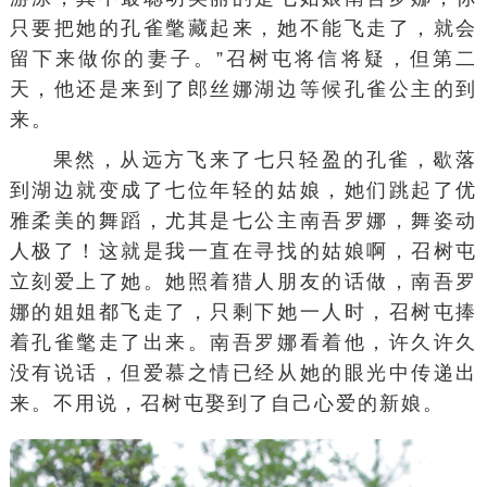
只要把她的孔雀氅藏起来，她不能飞走了，就会
留下来做你的妻子。”召树屯将信将疑，但第二
天，他还是来到了郎丝娜湖边等候孔雀公主的到
来。
果然，从远方飞来了七只轻盈的孔雀，歇落
到湖边就变成了七位年轻的姑娘，她们跳起了优
雅柔美的舞蹈，尤其是七公主南吾罗娜，舞姿动
人极了！这就是我一直在寻找的姑娘啊，召树屯
立刻爱上了她。她照着猎人朋友的话做，南吾罗
娜的姐姐都飞走了，只剩下她一人时，召树屯捧
着孔雀氅走了出来。南吾罗娜看着他，许久许久
没有说话，但爱慕之情已经从她的眼光中传递出
来。不用说，召树屯娶到了自己心爱的新娘。