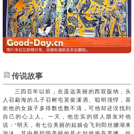
传说故事
三四百年以前，在遥远美丽的
西双版纳
，头
人召勐海的儿子召树屯英俊潇洒、聪明强悍，喜
欢他的女孩子多得数也数不清，可他却还没找到
自己的心上人。一天，他忠实的猎人朋友对他
说：“明天，有七位美丽的姑娘会飞到郎丝娜湖来
游泳，其中最聪明美丽的是七姑娘南吾罗娜，你