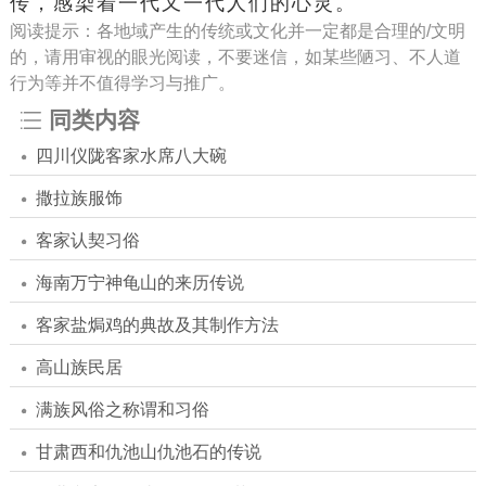
传，感染着一代又一代人们的心灵。
阅读提示：各地域产生的传统或文化并一定都是合理的/文明
的，请用审视的眼光阅读，不要迷信，如某些陋习、不人道
行为等并不值得学习与推广。
同类内容
四川仪陇客家水席八大碗
撒拉族服饰
客家认契习俗
海南万宁神龟山的来历传说
客家盐焗鸡的典故及其制作方法
高山族民居
满族风俗之称谓和习俗
甘肃西和仇池山仇池石的传说