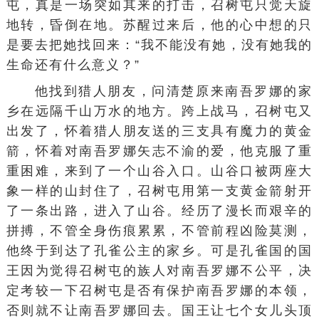
屯，真是一场突如其来的打击，召树屯只觉天旋
地转，昏倒在地。苏醒过来后，他的心中想的只
是要去把她找回来：“我不能没有她，没有她我的
生命还有什么意义？”
他找到猎人朋友，问清楚原来南吾罗娜的家
乡在远隔千山万水的地方。跨上战马，召树屯又
出发了，怀着猎人朋友送的三支具有魔力的黄金
箭，怀着对南吾罗娜矢志不渝的爱，他克服了重
重困难，来到了一个山谷入口。山谷口被两座大
象一样的山封住了，召树屯用
第一支
黄金箭射开
了一条出路，进入了山谷。经历了漫长而艰辛的
拼搏，不管全身伤痕累累，不管前程凶险莫测，
他终于到达了孔雀公主的家乡。可是孔雀国的国
王因为觉得召树屯的族人对南吾罗娜不公平，决
定考较一下召树屯是否有保护南吾罗娜的本领，
否则就不让南吾罗娜回去。国王让七个女儿头顶