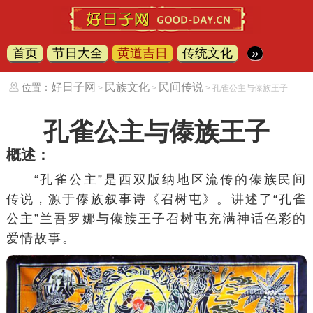
首页
节日大全
黄道吉日
传统文化
»
好日子网
民族文化
民间传说
位置：
>
>
> 孔雀公主与傣族王子
孔雀公主与傣族王子
概述：
“孔雀公主”是
西双版纳
地区流传的
傣族
民间
传说
，源于傣族
叙事诗
《
召树屯
》。讲述了“孔雀
公主”兰吾罗娜与傣族王子召树屯充满神话色彩的
爱情故事。