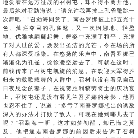
地爱着在远方征战的召树屯，却不得不离开他。
最后她对召勐海说：“请允许我再披上孔雀氅跳一
次舞吧！”召勐海同意了。南吾罗娜披上那五光十
色、灿烂夺目的孔雀氅，又一次婀娜地、轻盈
地、优雅地翩翩起舞，舞姿中充满了和平，充满
了对人世的爱，焕发出圣洁的光芒，令在场的所
有人都深受感染。在悠扬的乐声中，南吾罗娜已
渐渐化为孔雀，徐徐凌空远去了。可就在这时，
前线传来了召树屯凯旋的消息。在欢迎大军得胜
归来的载歌载舞的人群中，召树屯没有看见自己
日夜思念的妻子，在祝贺胜利犒劳将士的
庆功宴
上，召树屯还是没有看见兰吾罗娜的身影，他再
也忍不住了，说道：“多亏了南吾罗娜想出的诱敌
深入的办法才打败了敌人，可现在她到哪儿去了
呢？”召勐海一听，这才如梦初醒，却已悔之莫
及。他把逼走南吾罗娜的前因后果告诉了召树