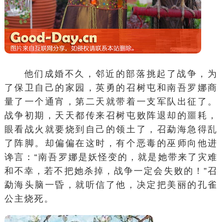
他们成婚不久，邻近的部落挑起了战争，为
了保卫自己的家园，英勇的召树屯和南吾罗娜商
量了一个通宵，第二天就带着一支军队出征了。
战争初期
，天天都传来召树屯败阵退却的噩耗，
眼看战火就要烧到自己的领土了，召勐海急得乱
了阵脚。却偏偏在这时，有个恶毒的巫师向他进
谗言：“南吾罗娜是妖怪变的，就是她带来了灾难
和不幸，若不把她杀掉，战争一定会失败的！”召
勐海头脑一昏，就听信了他，决定把美丽的孔雀
公主烧死。