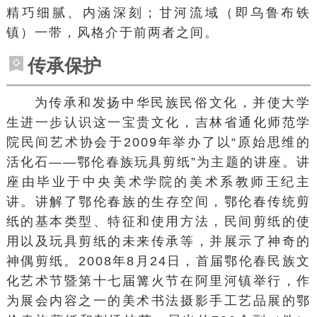
精巧细腻、内涵深刻；
甘河
流域（即
乌鲁布铁
镇
）一带，风格介于前两者之间。
传承保护
为传承和发扬中华民族民俗文化，并使大学
生进一步认识这一宝贵文化，
吉林省
通化师范学
院
民间艺术协会于2009年举办了以“原始思维的
活化石——鄂伦春族玩具剪纸”为主题的讲座。讲
座由毕业于
中央美术学院
的美术系教师王纪主
讲。讲解了
鄂伦春族
的生存空间，鄂伦春传统剪
纸的基本类型、特征和使用方法，民间剪纸的使
用以及玩具剪纸的未来传承等，并展示了神奇的
神偶剪纸。2008年8月24日，首届鄂伦春民族文
化艺术节暨第十七届篝火节在
阿里河镇
举行，作
为展会内容之一的美术书法摄影手工艺品展的鄂