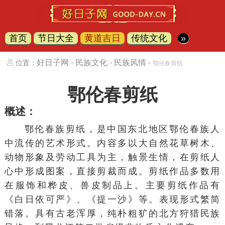
首页
节日大全
黄道吉日
传统文化
»
好日子网
民族文化
民族风情
位置：
>
>
> 鄂伦春剪纸
鄂伦春剪纸
概述：
鄂伦春族剪纸，是中国东北地区
鄂伦春族
人
中流传的艺术形式。内容多以大自然花草树木、
动物形象及劳动工具为主，触景生情，在剪纸人
心中形成图案，直接剪裁而成。剪纸作品多数用
在服饰和桦皮、兽皮制品上。主要剪纸作品有
《白日依可严》、《提一沙》等。表现形式繁简
错落。具有古老浑厚，纯朴粗犷的北方狩猎民族