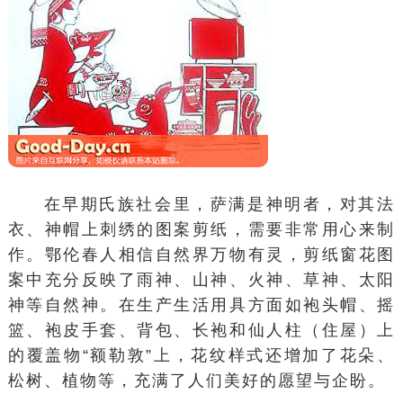
在早期氏族社会里，
萨满
是神明者，对其法
衣、神帽上刺绣的图案剪纸，需要非常用心来制
作。鄂伦春人相信自然界万物有灵，剪纸窗花图
案中充分反映了雨神、山神、火神、草神、太阳
神等自然神。在生产生活用具方面如袍头帽、摇
篮、袍皮手套、背包、长袍和
仙人柱
（住屋）上
的覆盖物“额勒敦”上，花纹样式还增加了花朵、
松树、植物等，充满了人们美好的愿望与企盼。