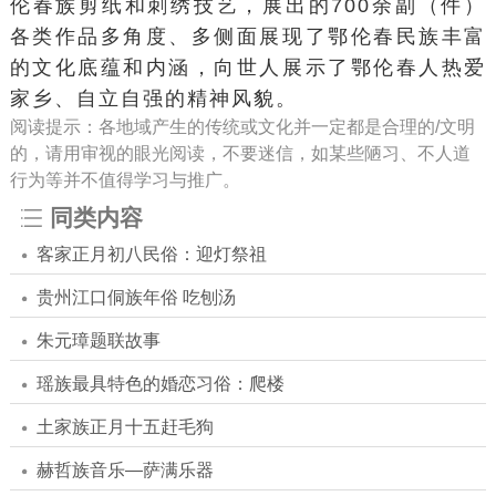
伦春族剪纸和刺绣技艺，展出的700余副（件）
各类作品多角度、多侧面展现了鄂伦春民族丰富
的文化底蕴和内涵，向世人展示了鄂伦春人热爱
家乡、自立自强的精神风貌。
阅读提示：各地域产生的传统或文化并一定都是合理的/文明
的，请用审视的眼光阅读，不要迷信，如某些陋习、不人道
行为等并不值得学习与推广。
同类内容
客家正月初八民俗：迎灯祭祖
贵州江口侗族年俗 吃刨汤
朱元璋题联故事
瑶族最具特色的婚恋习俗：爬楼
土家族正月十五赶毛狗
赫哲族音乐—萨满乐器