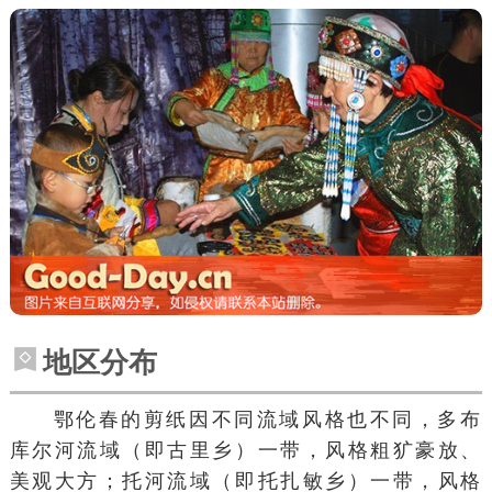
地区分布
鄂伦春的剪纸因不同流域风格也不同，
多布
库尔河
流域（即
古里乡
）一带，风格粗犷豪放、
美观大方；
托河
流域（即
托扎敏乡
）一带，风格