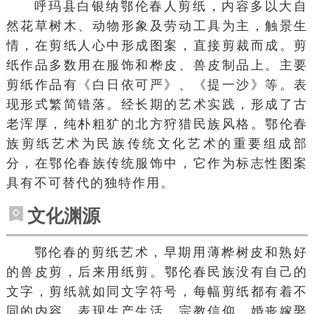
呼玛县
白银纳鄂伦春人剪纸，内容多以大自
然花草树木、动物形象及劳动工具为主，触景生
情，在剪纸人心中形成图案，直接剪裁而成。剪
纸作品多数用在服饰和桦皮、兽皮制品上。主要
剪纸作品有《白日依可严》、《提一沙》等。表
现形式繁简错落。经长期的艺术实践，形成了古
老浑厚，纯朴粗犷的北方狩猎民族风格。鄂伦春
族剪纸艺术为
民族传统
文化艺术的重要组成部
分，在鄂伦春族传统服饰中，它作为标志性图案
具有不可替代的独特作用。
文化渊源
鄂伦春的剪纸艺术，早期用薄桦树皮和熟好
的兽皮剪，后来用纸剪。
鄂伦春
民族没有自己的
文字，剪纸就如同文字符号，每幅剪纸都有着不
同的内容，表现生产生活、宗教信仰、婚丧嫁娶