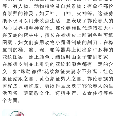
等。有人物、动物植物及自然景物；有象征鄂伦
春崇拜的神灵，如天神、山神、火神等。这些剪
纸不仅可以用来装点生活，更表现了鄂伦春人的
内心世界和精神寄托。
鄂伦春族
世代游猎在大小
兴安岭的密林中，擅长在
桦树
皮上雕刻各种剪纸
图案，妇女们多用动物小腿骨制成的刻刀，在桦
皮制的桶、篓、碗、箱等器具上刻出多种多样的
花纹图案，涂上颜色，结婚时由女子带到婆家。
在桦树皮制品上雕刻的花纹和颜色都有一定的含
义，如“珠勒都很”花纹象征夫妻永不分离，红色
象征姑娘之喜，黄色象征男人之喜。
鄂伦春族
的
剪桦皮、剪抱皮、剪纸作品反映了鄂伦春人的生
活习俗、
萨满教
文化、狩猎生产、衣食住行等各
个方面。