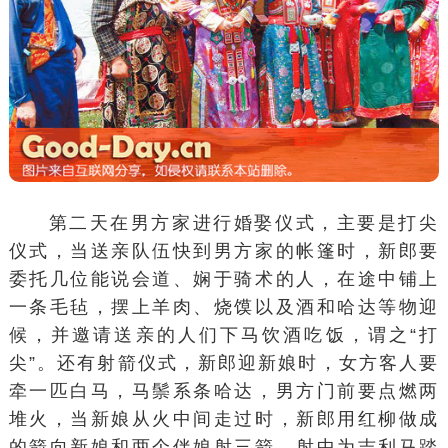
第二天在男方家进行婚娶仪式，主要是打尖
仪式，当送亲队伍快到男方家的帐篷时，新郎要
委托几位能说会道、娴于骑术的人，在途中铺上
一条毛毡，摆上羊肉、烧馍以及酒和哈达等物迎
候，并邀请送亲的人们下马饮酒吃饭，谓之“打
尖”。还有射箭仪式，新郎迎新娘时，女方客人要
牵一匹白马，马鬃系条哈达，男方门前要点燃两
堆火，当新娘从火中间走过时，新郎用红柳做成
的箭向新娘和两个伴娘射三箭，射中为吉利马踏