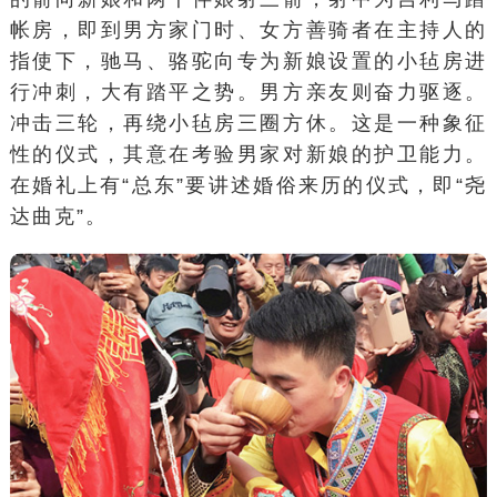
帐房，即到男方家门时、女方善骑者在主持人的
指使下，驰马、骆驼向专为新娘设置的小毡房进
行冲刺，大有踏平之势。男方亲友则奋力驱逐。
冲击三轮，再绕小毡房三圈方休。这是一种象征
性的仪式，其意在考验男家对新娘的护卫能力。
在婚礼上有“总东”要讲述婚俗来历的仪式，即“尧
达曲克”。