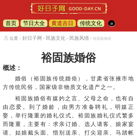
首页
节日大全
黄道吉日
传统文化
»
好日子网
民族文化
民族风情
位置：
>
>
> 裕固族婚俗
裕固族婚俗
概述：
婚俗（裕固族传统婚俗），甘肃省张掖市地
方传统民俗，国家级非物质文化遗产之一。
裕固族婚俗有媒妁之言、父母之命，也有自
由恋爱。到了婚龄，由男方准备聘礼，明媒正
娶，举行隆重的婚礼仪式。裕固族婚礼仪式繁多
而隆重，主要有：求亲订婚、选人请客、娘家宴
请、姑娘戴头面、惜别送亲、打尖迎亲、马踏帐