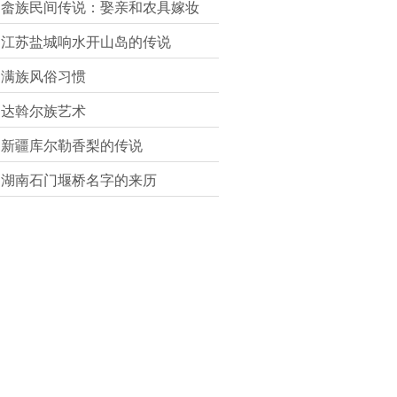
畲族民间传说：娶亲和农具嫁妆
江苏盐城响水开山岛的传说
满族风俗习惯
达斡尔族艺术
新疆库尔勒香梨的传说
湖南石门堰桥名字的来历