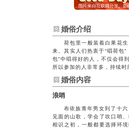
婚俗介绍
荷包里一般装着白果花生
来。其实人们热衷于“唱荷包
包”中唱得好的人，不仅会得
所以参加的人非常多，持续时
婚俗内容
浪哨
布依族
青年男女到了十六
见面的山歌，学会了吹口哨、
相识之初，一般都要选择环境