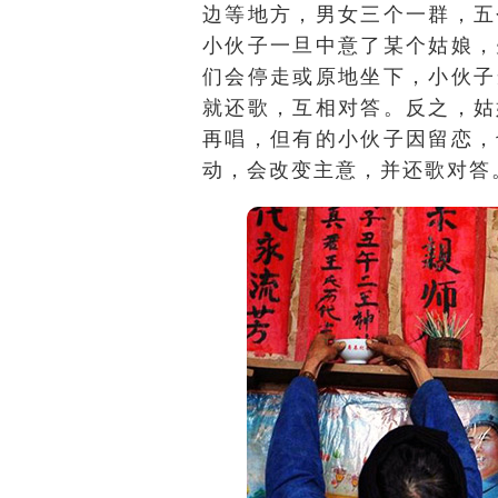
边等地方，男女三个一群，五
小伙子一旦中意了某个姑娘，
们会停走或原地坐下，小伙子
就还歌，互相对答。反之，姑
再唱，但有的小伙子因留恋，
动，会改变主意，并还歌对答