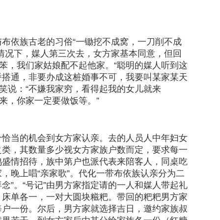
布依族古老的习俗“一锄挖不成窝，一刀削不成
情况下，媒人第三次去，女方家基本同意，但回
娘笨，我们家姑娘配不起他家。“聪明的媒人听到这
桥搭通，非要办成这桩婚事不可，我要叫某家某天
笑笑说：“不嫌我家穷，看得起我的女儿就来
天来，你家一定要做饭等。”
个恰当的机会到女方家认亲。去的人员人中年妇女
之类，其数量多少视女方家族户数而定，要求每一
鸡盛情招待，族中第户也派代表来陪客人，同桌吃
，晚上唱“亲家歌”。代化一带布依族认亲分为二
拜念”。“号记”由男方家指定请的一人和媒人带起礼
、床单各一，一对大圆块糍粑。带回的粑粑男方家
每户一份。尔后，男方家就选择吉日，邀约家族叔