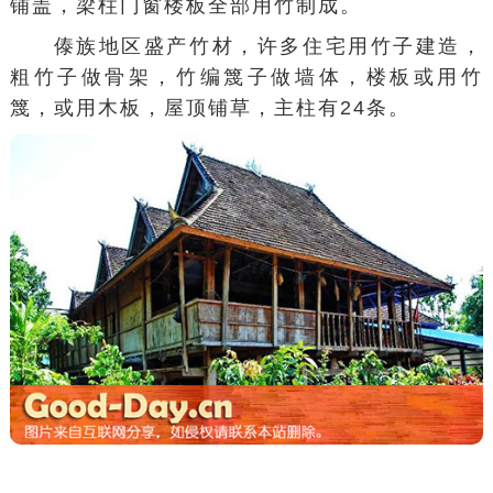
铺盖，梁柱门窗楼板全部用竹制成。
傣族地区盛产竹材，许多住宅用竹子建造，
粗竹子做骨架，竹编篾子做墙体，楼板或用竹
篾，或用木板，屋顶铺草，主柱有24条。