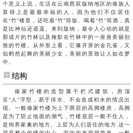
个意义上说，生活在云南西双版纳地区的傣族人
算得上是最最幸福的人，因为他们不仅居住
在“竹”楼里，还吃着“竹”筒饭、喝着“竹”筒酒，真
是比神仙还逍遥。来到版纳，最令人心动的就是
那成片的竹林以及掩影在竹林中的一座座美丽别
致的竹楼。从外形上看，它像开屏的金孔雀，又
似鹤然起舞的美丽少女，美丽的景致让人如在梦
中。
结构
傣家竹楼的造型属
干栏式建筑
，房顶
呈“人”字型，易于排水、不会造成积水的情况出
现。一般傣家竹楼为上下两层的高脚楼房，高脚
是为了防止地面的潮气，竹楼底层一般不住人，
是饲养家禽的地方。上层为人们居住的地方.这一