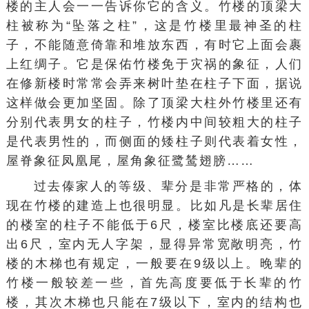
楼的主人会一一告诉你它的含义。竹楼的顶梁大
柱被称为“坠落之柱”，这是竹楼里最神圣的柱
子，不能随意倚靠和堆放东西，有时它上面会裹
上红绸子。它是保佑竹楼免于灾祸的象征，人们
在修新楼时常常会弄来树叶垫在柱子下面，据说
这样做会更加坚固。除了顶梁大柱外竹楼里还有
分别代表男女的柱子，竹楼内中间较粗大的柱子
是代表男性的，而侧面的矮柱子则代表着女性，
屋脊象征凤凰尾，屋角象征鹭鸶翅膀……
过去傣家人的等级、辈分是非常严格的，体
现在竹楼的建造上也很明显。比如凡是长辈居住
的楼室的柱子不能低于6尺，楼室比楼底还要高
出6尺，室内无人字架，显得异常宽敞明亮，竹
楼的木梯也有规定，一般要在9级以上。晚辈的
竹楼一般较差一些，首先高度要低于长辈的竹
楼，其次木梯也只能在7级以下，室内的结构也