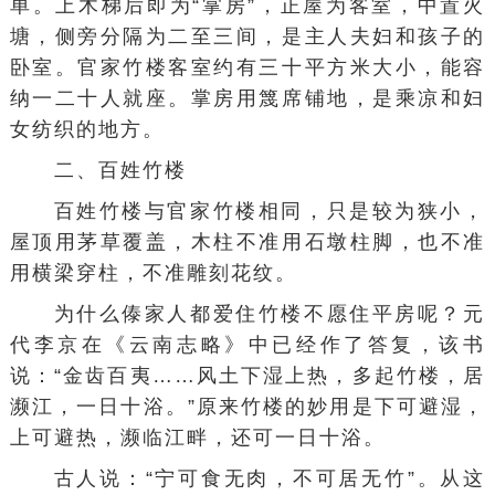
单。上木梯后即为“掌房”，正屋为客室，中置火
塘，侧旁分隔为二至三间，是主人夫妇和孩子的
卧室。官家竹楼客室约有三十平方米大小，能容
纳一二十人就座。掌房用篾席铺地，是乘凉和妇
女纺织的地方。
二、百姓竹楼
百姓竹楼与官家竹楼相同，只是较为狭小，
屋顶用茅草覆盖，木柱不准用石墩柱脚，也不准
用横梁穿柱，不准雕刻花纹。
为什么傣家人都爱住竹楼不愿住平房呢？元
代李京在《
云南志略
》中已经作了答复，该书
说：“金齿百夷……风土下湿上热，多起竹楼，居
濒江，一日十浴。”原来竹楼的妙用是下可避湿，
上可避热，濒临江畔，还可一日十浴。
古人说：“宁可食无肉，不可居无竹”。从这