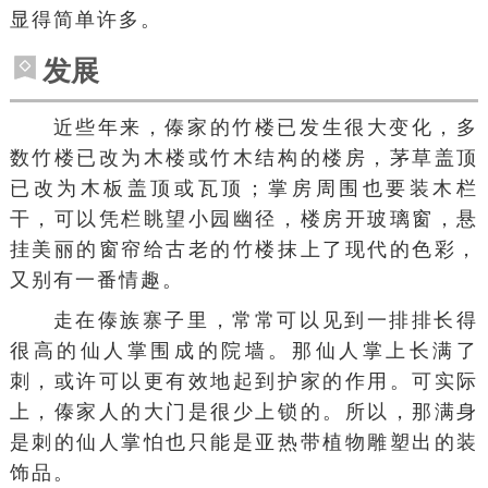
显得简单许多。
发展
近些年来，傣家的竹楼已发生很大变化，多
数竹楼已改为木楼或竹木结构的楼房，茅草盖顶
已改为木板盖顶或瓦顶；掌房周围也要装木栏
干，可以凭栏眺望小园幽径，楼房开玻璃窗，悬
挂美丽的窗帘给古老的竹楼抹上了现代的色彩，
又别有一番情趣。
走在傣族寨子里，常常可以见到一排排长得
很高的
仙人掌
围成的院墙。那仙人掌上长满了
刺，或许可以更有效地起到护家的作用。可实际
上，傣家人的大门是很少上锁的。所以，那满身
是刺的仙人掌怕也只能是亚热带植物雕塑出的装
饰品。