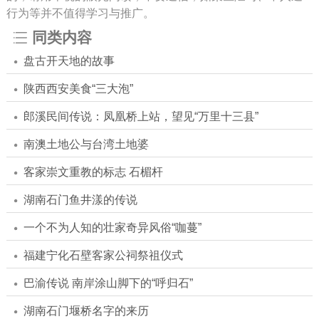
行为等并不值得学习与推广。
同类内容
盘古开天地的故事
陕西西安美食“三大泡”
郎溪民间传说：凤凰桥上站，望见“万里十三县”
南澳土地公与台湾土地婆
客家崇文重教的标志 石楣杆
湖南石门鱼井漾的传说
一个不为人知的壮家奇异风俗“咖蔓”
福建宁化石壁客家公祠祭祖仪式
巴渝传说 南岸涂山脚下的“呼归石”
湖南石门堰桥名字的来历