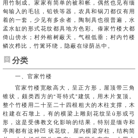
用竹制成。家家有简单的被和帐，偶然也见有缅
甸输入的毛毡，铅铁等器，农具和锅刀都仅有用
着的一套，少见有多余者，陶制具也很普遍，水
孟水缸的形式花纹都具
地方色彩
。傣家竹楼大都
倚山傍水；村外榕树蔽天，气根低垂；村内竹楼
鳞次栉比，竹篱环绕，隐蔽在绿荫丛中。
分类
一、官家竹楼
官家竹楼宽敞高大，呈正方形，屋顶带三角
锥状，颇类西方的“哥特式”建筑，用木片复顶。
整个竹楼用二十至二十四根粗大的木柱支撑，木
柱建在石墩上，有的横梁上雕刻花纹呈ù形或弓
形，这是受
佛教文化
影响的结果，特别是缅寺和
亭阁都有这种凹 状花纹。屋内横梁穿柱，结构简