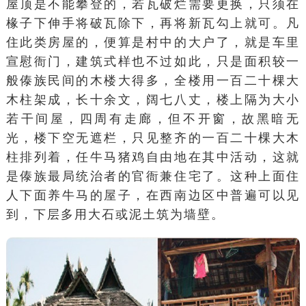
屋顶是不能攀登的，若瓦破烂需要更换，只须在
椽子下伸手将破瓦除下，再将新瓦勾上就可。凡
住此类房屋的，便算是村中的大户了，就是车里
宣慰衙门，建筑式样也不过如此，只是面积较一
般傣族民间的木楼大得多，全楼用一百二十棵大
木柱架成，长十余文，阔七八丈，楼上隔为大小
若干间屋，四周有走廊，但不开窗，故黑暗无
光，楼下空无遮栏，只见整齐的一百二十棵大木
柱排列着，任牛马猪鸡自由地在其中活动，这就
是傣族最局统治者的官衙兼住宅了。这种上面住
人下面养牛马的屋子，在西南边区中普遍可以见
到，下层多用大石或泥土筑为墙壁。