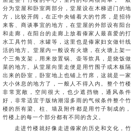
层是整个竹楼的中心，室内的布局很简单，一般
分为堂屋和卧室两部分，堂屋设在木梯进门的地
方，比较开阔，在正中央铺着大的竹席，是招待
来客、商谈事宜的地方，在堂屋的外部设有阳台
和走廊，在阳台的走廊上放着傣家人最喜爱的打
水工具竹筒、水罐等，这里也是傣家妇女做针线
活的地方。堂屋内一般设有
火塘
，在火塘上架一
个三角支架，用来放置锅、壶等炊具，是烧饭做
菜的地方。从堂屋向里走便是用竹围子或木板隔
出来的卧室，卧室地上也铺上竹席，这就是一家
大小休息的地方了，一般人不得入内。整个竹楼
非常宽敞，空间很大，也少遮挡物，通风条件
好，非常适宜于版纳潮湿多雨的气候条件整个竹
楼的所有梁、柱、墙及附件都是用竹子制成的，
竹楼上的每一个部分都有不同的含义。
走进竹楼就好像走进傣家的历史和文化，竹