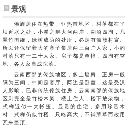
景观
傣族居住在热带、
亚热带
地区，村落都在
平
坝
近水之处，小溪之畔大河两岸，湖沼四周，凡
翠竹围绕，绿树成荫的处所，必定有傣族村寨。
所以还保留着大的寨子集居两三百户人家，小的
村落只有一二十人家。房子都是单幢，四周有空
地，各人家自成院落。
云南西部的傣族地区，多土墙房，正房一般
隔为三间，中间是客厅、两边是卧室，这是受汉
人影响，已非传统傣族住房；云南南部的傣族地
区则完全是竹楼木架，楼上住人，楼下放杂物，
式样近似一大帐篷。显贵的住宅，多用珍贵木
材，式样仍似竹楼，只略高大，不铺茅草而改用
瓦来盖顶。