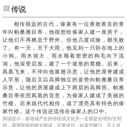
传说
相传很远的古代，傣家有一位勇敢善良的青
年叫帕桑雅目蒂，他很想给傣家人建一座房子，
让他们不再栖息于野外。但他几度试验，都失败
了。有一天，天下大雨，他见到一只卧在地上的
小狗。雨水很大，雨水顺着密密的狗毛向下流
淌，他深受启发，建了一个坡形的窝棚。后来，
凤凰
飞来，不停向他展翅示意，让他把屋脊建成
人字形，随后又以高脚独立的姿势向帕雅桑目蒂
示意，让他把房屋建成上下两层的高脚房。帕雅
桑目蒂依照凤凰的旨意，为傣家人建成了美丽的
竹楼。后来就代代相传，成了漂亮具有特色的傣
家竹楼。这个传说还流传在傣家人的口中。
阅读提示：各地域产生的传统或文化并一定都是合理的/文明
的，请用审视的眼光阅读，不要迷信，如某些陋习、不人道