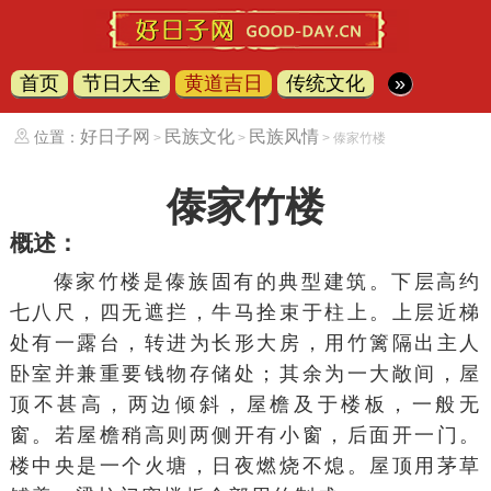
首页
节日大全
黄道吉日
传统文化
»
好日子网
民族文化
民族风情
位置：
>
>
> 傣家竹楼
傣家竹楼
概述：
傣家竹楼是傣族固有的典型
建筑
。下层高约
七八尺，四无遮拦，牛马拴束于柱上。上层近梯
处有一露台，转进为长形大房，用竹篱隔出主人
卧室并兼重要钱物存储处；其余为一大敞间，屋
顶不甚高，两边倾斜，屋檐及于楼板，一般无
窗。若屋檐稍高则两侧开有小窗，后面开一门。
楼中央是一个火塘，日夜燃烧不熄。屋顶用茅草