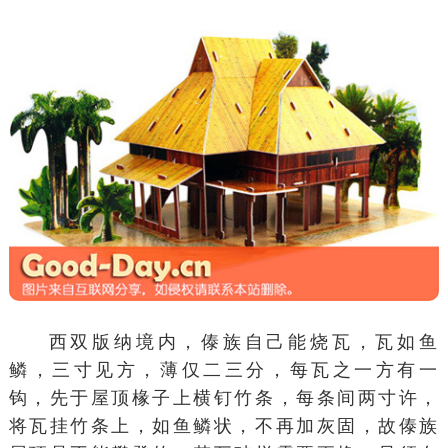
西双版纳
境内，傣族自己能烧瓦，瓦如鱼
鳞，三寸见方，薄仅二三分，每瓦之一方有一
钩，先于屋顶椽子上横钉竹条，每条间两寸许，
将瓦挂竹条上，如鱼鳞状，不再加灰固，故傣族