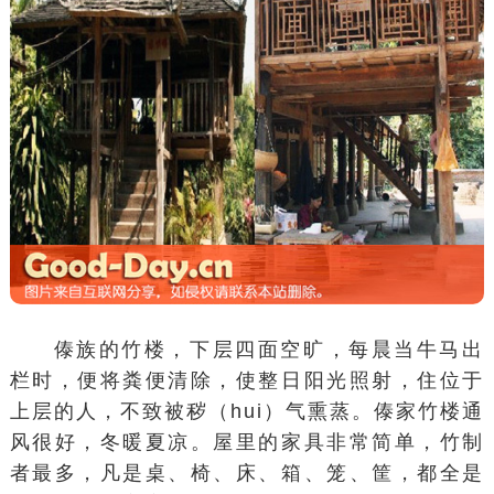
傣族的竹楼，下层四面空旷，每晨当牛马出
栏时，便将粪便清除，使整日阳光照射，住位于
上层的人，不致被秽（hui）气熏蒸。傣家竹楼通
风很好，冬暖夏凉。屋里的家具非常简单，竹制
者最多，凡是桌、椅、床、箱、笼、筐，都全是