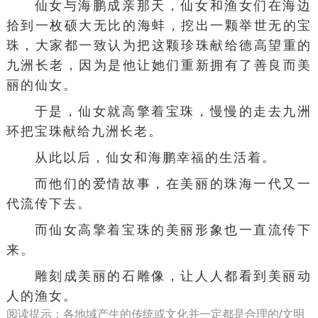
仙女与海鹏成亲那天，仙女和渔女们在海边
拾到一枚硕大无比的
海蚌
，挖出一颗举世无的宝
珠，大家都一致认为把这颗珍珠献给德高望重的
九洲长老，因为是他让她们重新拥有了善良而美
丽的仙女。
于是，仙女就高擎着宝珠，慢慢的走去九洲
环把宝珠献给九洲长老。
从此以后，仙女和海鹏幸福的生活着。
而他们的
爱情故事
，在美丽的珠海一代又一
代流传下去。
而仙女高擎着宝珠的美丽形象也一直流传下
来。
雕刻成美丽的石雕像，让人人都看到美丽动
人的渔女。
阅读提示：各地域产生的传统或文化并一定都是合理的/文明