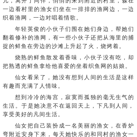
儿，离开了同伴，悄悄的来到附近的村里，躲在
一边看村里的渔女们坐在一排排的渔网边，一边
织着渔网，一边对唱着情歌。
年轻英俊的小伙子们围在她们身边，帮她们
翻着修补的渔网，有一些小伙子还把从海里的捕
捉的
鲜鱼
在旁边的沙滩上升起了火，烧烤着。
烧熟的鲜鱼散发着香味，小伙子没有吃，却
把熟透的鲜鱼拿给他喜爱的坐着织鱼网的姑娘。
仙女看呆了，她没有想到人间的生活是这样
有趣而充满了人情味。
想到冷冷的海宫，寂寞而孤独的毫无生气的
生活。于是她决意不在返回天上，下凡到人间，
享受美好的凡间生活。
仙女把自己装扮成一名美丽的渔女，在香炉
弯附近安身下来，每天她快乐的和同村的渔女一