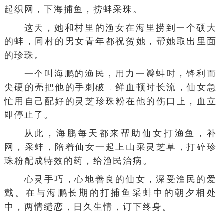
起织网，下海捕鱼，捞蚌采珠。
这天，她和村里的渔女在
海里捞
到一个硕大
的蚌，同村的男女青年都祝贺她，帮她取出里面
的珍珠。
一个叫海鹏的渔民，用力一瓣蚌时，锋利而
尖硬的壳把他的手刺破，鲜血顿时长流，仙女急
忙用自己配好的灵芝
珍珠粉
在他的伤口上，血立
即停止了。
从此，海鹏每天都来帮助仙女打渔鱼，补
网，采蚌，陪着仙女一起上山采
灵芝草
，打碎
珍
珠粉
配成特效的药，给渔民治病。
心灵手巧，心地善良的仙女，深受渔民的爱
戴。在与海鹏长期的打捕鱼采蚌中的朝夕相处
中，两情缱恋，日久生情，订下终身。