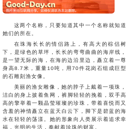
这两个名称，只要知道其中一个名称就知道
她们的所在。
在珠海长长的
情侣路
上，有高大的棕侣树
下，是绿色的草坪，长长的弯弯曲曲的海岸线，
是一望无际的海，在海的边沿里边，矗立着一尊
身高8.7米，重量10吨，用70件花岗石组成巨型
的石雕刻
渔女像
。
美丽的
渔女
雕像，她的脖子上戴着一项珠，
洁白的身上披着
鱼网
，裤脚轻轻的挽着，双手高
高的擎举着一颗
晶莹璀璨
的珍珠，带着喜悦而又
含羞的神情矗立在蓝天白云下，脚下是碧蓝的海
水在轻轻的荡漾。她的形象向人类展示着追求幸
福，光明的生活，奉献着珍珠的财富。