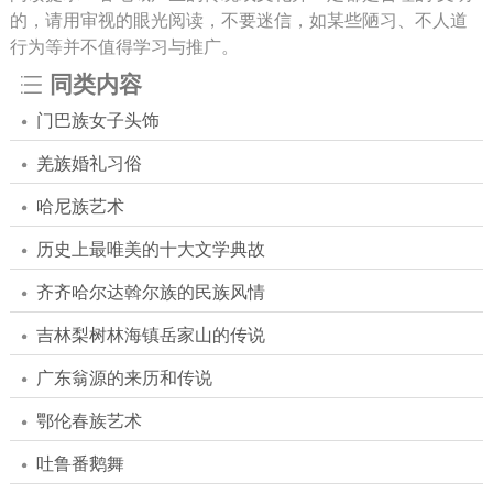
的，请用审视的眼光阅读，不要迷信，如某些陋习、不人道
行为等并不值得学习与推广。
同类内容
门巴族女子头饰
羌族婚礼习俗
哈尼族艺术
历史上最唯美的十大文学典故
齐齐哈尔达斡尔族的民族风情
吉林梨树林海镇岳家山的传说
广东翁源的来历和传说
鄂伦春族艺术
吐鲁番鹅舞