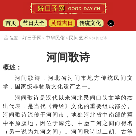
首页
节日大全
黄道吉日
传统文化
»
好日子网
中华民俗
民间艺术
位置：
>
>
> 河间歌诗
河间歌诗
概述：
河间歌诗，
河北省
河间市
地方传统民间文
学，国家级非物质文化遗产之一。
河间歌诗是汉代以来河北民间口头文学的杰
出代表，是当代《诗经》文化的重要组成部分。
河间歌诗流传于河间市，地处河北省中南部的冀
中平原腹地，因位于滹沱、中堡二河之间而得名
（另一说为九河之间）。河间歌诗以二胡、古筝