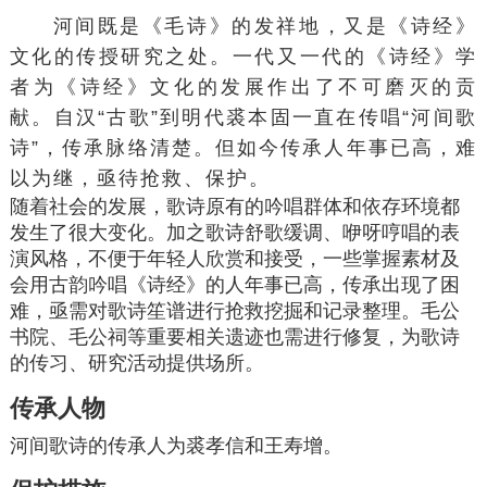
河间既是《毛诗》的发祥地，又是《诗经》
文化的传授研究之处。一代又一代的《诗经》学
者为《诗经》文化的发展作出了不可磨灭的贡
献。自汉“古歌”到明代裘本固一直在传唱“河间歌
诗”，传承脉络清楚。但如今传承人年事已高，难
以为继，亟待抢救、保护。
随着社会的发展，歌诗原有的吟唱群体和依存环境都
发生了很大变化。加之歌诗舒歌缓调、咿呀哼唱的表
演风格，不便于年轻人欣赏和接受，一些掌握素材及
会用古韵吟唱《诗经》的人年事已高，传承出现了困
难，亟需对歌诗笙谱进行抢救挖掘和记录整理。毛公
书院、毛公祠等重要相关遗迹也需进行修复，为歌诗
的传习、研究活动提供场所。
传承人物
河间歌诗的传承人为裘孝信和王寿增。