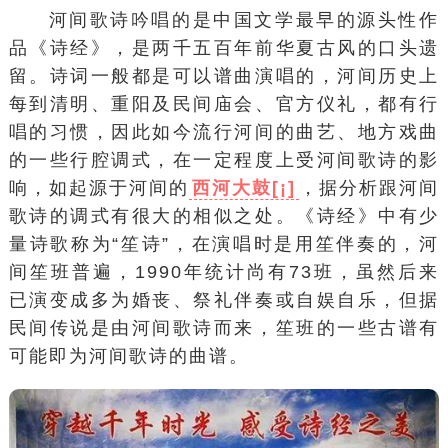
河间歌诗吟唱的是中国文学最早的源头性作
品《诗经》，是两千五百年前华夏古风的口头遗
留。诗词一般都是可以谱曲演唱的，河间历史上
每到清明、重阳及民间庙会、官方仪礼，都有行
唱的习惯，因此如今流行河间的曲艺、地方戏曲
的一些行腔调式，在一定程度上受河间歌诗的影
响，如起源于河间的
西河大鼓[¡]
，据分析跟河间
歌诗的调式有很大的相似之处。《诗经》中有少
量诗歌称为“笙诗”，在演唱时是用笙伴奏的，河
间笙班普遍，1990年统计尚有73班，虽然后来
已演变成多为婚丧、祭礼伴奏或自娱自乐，但据
民间传说是由河间歌诗而来，笙班的一些古谱有
可能即为河间歌诗的曲谱。