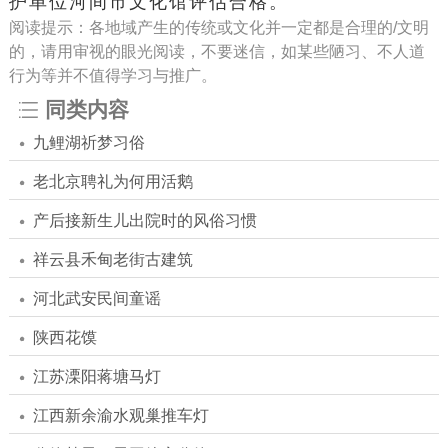
护单位河间市文化馆评估合格。
阅读提示：各地域产生的传统或文化并一定都是合理的/文明
的，请用审视的眼光阅读，不要迷信，如某些陋习、不人道
行为等并不值得学习与推广。
同类内容
九鲤湖祈梦习俗
老北京聘礼为何用活鹅
产后接新生儿出院时的风俗习惯
祥云县禾甸老街古建筑
河北武安民间童谣
陕西花馍
江苏溧阳蒋塘马灯
江西新余渝水观巢推车灯