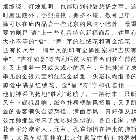
烟绦绕，灯烛通明，也能听到钟磐悠扬之声。这
时殿里殿外，熙熙攘攘，拥挤不堪。敬神已毕，
除可以在庙内品尝一些北京的风味小吃外，最重
要的则是“请”上一些别具特色新福商品。这里有
大小不等的“福”、“寿’’字的红绒花和剪金纸花；
还有长尺半、阔半尺的印有金鳞图案和“吉庆有
余”、“吉祥如意”等吉利话的大红香客们在车前的
灯叉上插着一只或大或小的风车，车把挂满了成
串儿的金银元宝和红纸金鳞鱼；头戴毡帽缎带的
隙缝中满插红绒花、金“福”“寿”字和孔雀翎——
他们神采飞扬地“胜利”返航了。一路行来，只听
风车卜碌碌乱响，纸鱼扑楞楞随风招展；又见凯
旋的香客满头金碧辉煌，满面春风，真好像从赵
公元帅那里得来了无尽财源似的。各自抵家，绒
花金宇分赠家人，元宝、孔雀翎插在神桌的掸瓶
里，大风车就高挂在北京住家院中特有的枣树