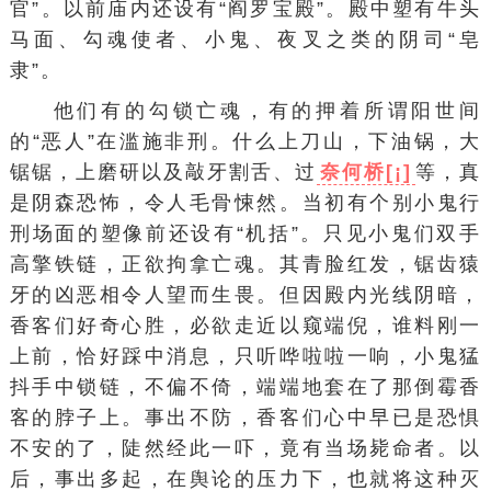
官”。以前庙内还设有“阎罗宝殿”。殿中塑有牛头
马面、勾魂使者、小鬼、夜叉之类的阴司“皂
隶”。
他们有的勾锁亡魂，有的押着所谓阳世间
的“恶人”在滥施非刑。什么上刀山，下油锅，大
锯锯，上磨研以及敲牙割舌、过
奈何桥[¡]
等，真
是阴森恐怖，令人毛骨悚然。当初有个别小鬼行
刑场面的塑像前还设有“机括”。只见小鬼们双手
高擎铁链，正欲拘拿亡魂。其青脸红发，锯齿猿
牙的凶恶相令人望而生畏。但因殿内光线阴暗，
香客们好奇心胜，必欲走近以窥端倪，谁料刚一
上前，恰好踩中消息，只听哗啦啦一响，小鬼猛
抖手中锁链，不偏不倚，端端地套在了那倒霉香
客的脖子上。事出不防，香客们心中早已是恐惧
不安的了，陡然经此一吓，竟有当场毙命者。以
后，事出多起，在舆论的压力下，也就将这种灭