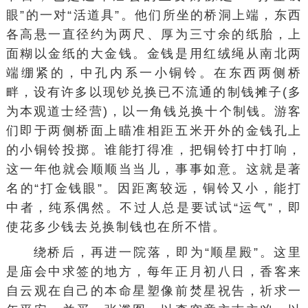
眼”的一对“活道具”。他们所坐的桥洞上端，东西
各高悬一直径约为两尺、厚为三寸余的纸胎，上
面糊以金纸的大金钱。金钱是用红绒绳从南北两
端绷紧的，中孔内系一小铜铃。在东西两侧桥
畔，设有许多以现钞兑换已不流通的制钱摊子(多
为本观道士经营)，以一角钱兑换十个制钱。游客
们即于两侧桥面上瞄准相距五米开外的金钱孔上
的小铜铃投掷。谁能打得准，把铜铃打中打响，
这一年他就会顺顺当当儿，事事如意。这就是著
名的“打金钱眼”。因距离较远，铜铃又小，能打
中者，纯系偶然。不过人总是要试试“运气”，即
使花多少钱去兑换制钱也在所不惜。
绕桥后，再进一院落，即为“顺星殿”。这里
是庙会中求签的地方，每年正月初八日，香客来
自云观在自己的本命星塑像前焚星祝告，祈求一