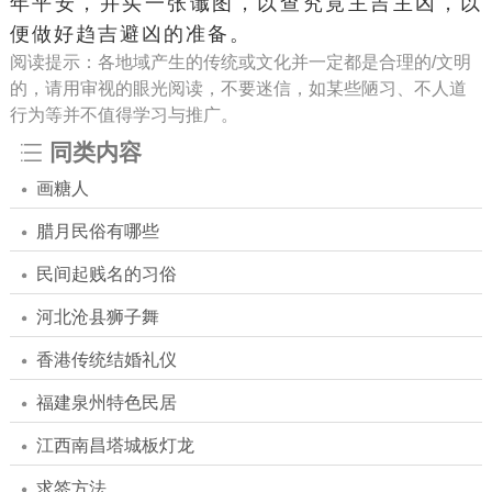
年平安，并买一张谶图，以查究竟主吉主凶，以
便做好趋吉避凶的准备。
阅读提示：各地域产生的传统或文化并一定都是合理的/文明
的，请用审视的眼光阅读，不要迷信，如某些陋习、不人道
行为等并不值得学习与推广。
同类内容
画糖人
腊月民俗有哪些
民间起贱名的习俗
河北沧县狮子舞
香港传统结婚礼仪
福建泉州特色民居
江西南昌塔城板灯龙
求签方法