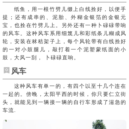
纸鱼，用一根竹劈儿缀上白线拴好，以便手
提；还有成串的、
泥胎
、外糊金银箔的金银元
宝，也拴在竹劈儿上。另外还有一种卜碌碌带响
的风车。这种风车系用细篾儿和彩纸条儿糊成风
轮，安装在秫秸架子上，每个风轮带有白线拴好
的一对小鼓腿儿，敲打着一个泥塑蒙纸面的小
鼓，大风一刮， 卜碌碌直响。
风车
这种风车有单一的，有四个以至十几个连在
一起的。傍晚，太阳平西的时候，你只要仁立街
头，就能见到一辆接一辆的自行车形成了湍急的
车流.