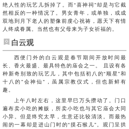
绝人性的玩艺儿拆掉了。而“喜神祠”却是与它截
然相反的一种情况了。男女青年，或单独，或成
双地到月下老人的塑像前虔心祝祷，
愿天下有情
人终成眷属
。当然也有父母来为子女祈福的。
白云观
西便门外的白云观是春节期间开放时间最
长、香火最盛、最具特色的庙会之一。 且设有各
种新奇别致的玩艺儿，其中包括初八的“顺星”和
十八的”会神仙”，虽属宗教仪式，但也新鲜有
趣。
上午八时左右，这里早巳万头攒动了。门口
遍布卖小吃的摊贩，所卖小吃也与其它庙会大同
小异。但是终究太早，生意还比较清淡。而最热
闹的一幕却是进山门时的“摸石猴儿”。观门呈拱