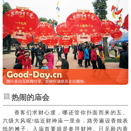
热闹的庙会
香客们求财心虔，哪还管你扑面而来的五、
六级大风呢!临近财神庙一里余，路旁遍设香烛表
纸的摊子。入庙首要就是参拜财神。只见殿内香