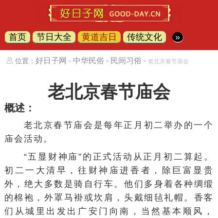
首页
节日大全
黄道吉日
传统文化
»
好日子网
中华民俗
民间习俗
位置：
>
>
> 老北京春节庙会
老北京春节庙会
概述：
老北京春节庙会是每年正月初二举办的一个
庙会活动。
“五显财神庙”的正式活动从正月初二算起。
初二一大清早，往财神庙进香者，除巨富显贵
外，绝大多数是骑自行车。他们多身着各种绸缎
的棉袍，外罩马褂或坎肩，头戴细毡礼帽。香客
们从城里出发出广安门向南，当然基本顺风，