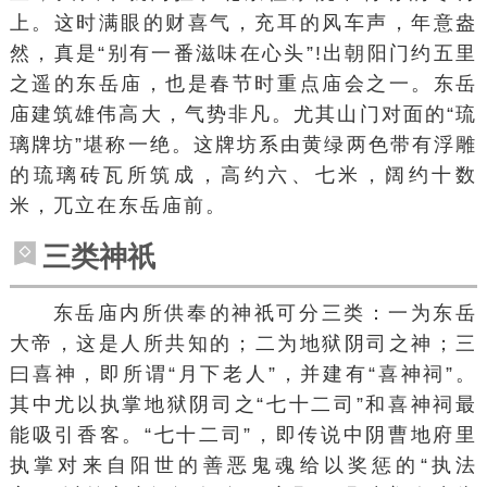
上。这时满眼的财喜气，充耳的风车声，年意盎
然，真是“别有一番滋味在心头”!出朝阳门约五里
之遥的东岳庙，也是春节时重点庙会之一。东岳
庙建筑雄伟高大，气势非凡。尤其山门对面的“琉
璃牌坊”堪称一绝。这牌坊系由黄绿两色带有浮雕
的琉璃砖瓦所筑成，高约六、七米，阔约十数
米，兀立在东岳庙前。
三类神祇
东岳庙内所供奉的神祇可分三类：一为
东岳
大帝
，这是人所共知的；二为地狱阴司之神；三
曰喜神，即所谓“月下老人”，并建有“喜神祠”。
其中尤以执掌地狱阴司之“七十二司”和喜神祠最
能吸引香客。“七十二司”，即传说中阴曹地府里
执掌对来自阳世的善恶鬼魂给以奖惩的“执法