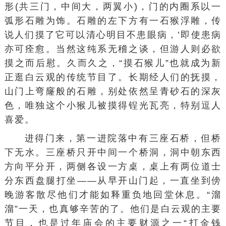
形(共三门，中间大，两翼小)，门的内圈系以一
弧形石雕为饰。石雕的左下方有一石猴浮雕，传
说人们摸了它可以清心明目不患眼病，’即使患病
亦可痊愈。当然这纯系无稽之谈，但游人则必欲
摸之而后慰。久而久之，“摸石猴儿”也就成为新
正逛白云观的传统节目了。长期经人们的抚摸，
山门上弯窿般的石雕，别处依然呈青砂石的深灰
色，唯独这个小猴儿被摸得锃光瓦亮，特别逗人
喜爱。
进得门来，第一进院落中有三座石桥，但桥
下无水。三座桥只开中间一个桥洞，洞中朝东西
方向平分开，两侧各设一方桌，桌上有两位道士
分东西盘腿打坐——从早开山门起，一直坐到傍
晚游客散尽他们才能如释重负地回堂休息。“溜
溜”一天，也真够辛苦的了。他们是白云观的主要
节目，也是过年庙会的主要财源之一“打金钱