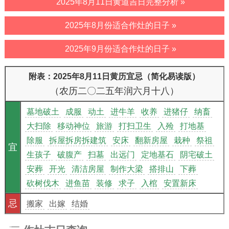
2025年8月11日黄道吉日完整分析 »
2025年8月份适合作灶的日子 »
2025年9月份适合作灶的日子 »
附表：2025年8月11日黄历宜忌（简化易读版）
（农历二〇二五年润六月十八）
墓地破土
成服
动土
进牛羊
收养
进猪仔
纳畜
大扫除
移动神位
旅游
打扫卫生
入殓
打地基
除服
拆屋拆房拆建筑
安床
翻新房屋
栽种
祭祖
宜
生孩子
破腹产
扫墓
出远门
定地基石
阴宅破土
安葬
开光
清洁房屋
制作大梁
搭排山
下葬
砍树伐木
进鱼苗
装修
求子
入棺
安置新床
忌
搬家
出嫁
结婚