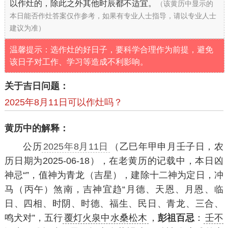
以作灶的，除此之外其他时辰都不适宜。
（该黄历中显示的
本日能否作灶答案仅作参考，如果有专业人士指导，请以专业人士
建议为准）
温馨提示：选作灶的好日子，要科学合理作为前提，避免
该日子对工作、学习等造成不利影响。
关于吉日问题：
2025年8月11日可以作灶吗？
黄历中的解释：
公历
2025年8月11日
（乙巳年甲申月壬子日，农
历日期为2025-06-18），在老黄历的记载中，本日凶
神忌“”，值神为青龙（吉星），建除十二神为定日，冲
马（丙午）煞南，吉神宜趋“月德、天恩、月恩、临
日、四相、时阴、时德、福生、民日、青龙、三合、
鸣犬对”，五行
覆灯火泉中水桑松木
，
彭祖百忌
：
壬不