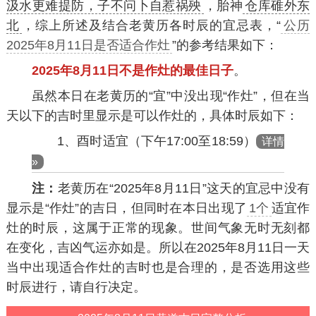
汲水更难提防，子不问卜自惹祸殃
，胎神
仓库碓外东
北
，综上所述及结合老黄历各时辰的宜忌表，“
公历
2025年8月11日是否适合作灶
”的参考结果如下：
2025年8月11日不是作灶的最佳日子
。
虽然本日在老黄历的“宜”中没出现“作灶”，但在当
天以下的吉时里显示是可以作灶的，具体时辰如下：
1、酉时适宜（下午17:00至18:59）
详情
»
注：
老黄历在“2025年8月11日”这天的宜忌中没有
显示是“作灶”的吉日，但同时在本日出现了
1个
适宜作
灶的时辰，这属于正常的现象。世间气象无时无刻都
在变化，吉凶气运亦如是。所以在2025年8月11日一天
当中出现适合作灶的吉时也是合理的，是否选用这些
时辰进行，请自行决定。