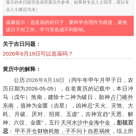
显示的本日能否造庙答案仅作参考，如果有专业人士指导，请以专
业人士建议为准）
温馨提示：选造庙的好日子，要科学合理作为前提，避免
该日子对工作、学习等造成不利影响。
关于吉日问题：
2026年6月19日可以造庙吗？
黄历中的解释：
公历
2026年6月19日
（丙午年甲午月甲子日，农
历日期为2026-05-05），在老黄历的记载中，本日冲
马（戊午）煞南，建除十二神为破日，胎神
占门碓外
东南
，值神为金匮（吉星），凶神忌“天火、灾煞、大
耗、月破、厌对、招摇、五虚”，吉神宜趋“天恩、解
神、六仪、金匮”，五行
天河水沙中金海中金
，
彭祖百
忌
：
甲不开仓财物耗散，子不问卜自惹祸殃
，综上所