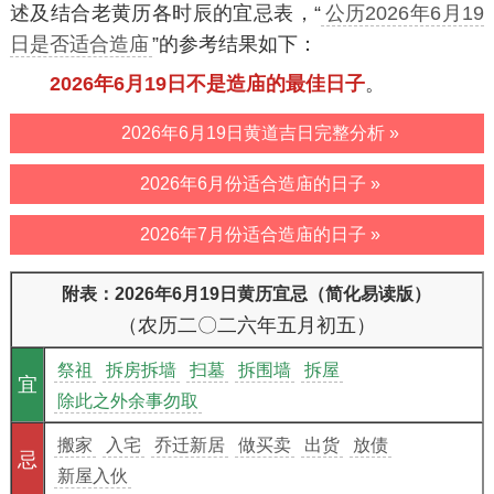
述及结合老黄历各时辰的宜忌表，“
公历2026年6月19
日是否适合造庙
”的参考结果如下：
2026年6月19日不是造庙的最佳日子
。
2026年6月19日黄道吉日完整分析 »
2026年6月份适合造庙的日子 »
2026年7月份适合造庙的日子 »
附表：2026年6月19日黄历宜忌（简化易读版）
（农历二〇二六年五月初五）
祭祖
拆房拆墙
扫墓
拆围墙
拆屋
宜
除此之外余事勿取
搬家
入宅
乔迁新居
做买卖
出货
放债
忌
新屋入伙