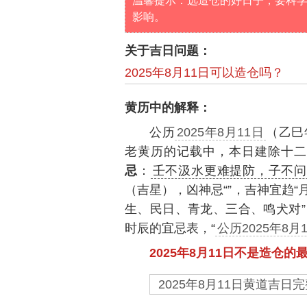
温馨提示：选造仓的好日子，要科
影响。
关于吉日问题：
2025年8月11日可以造仓吗？
黄历中的解释：
公历
2025年8月11日
（乙巳
老黄历的记载中，本日建除十二
忌
：
壬不汲水更难提防，子不
（吉星），凶神忌“”，吉神宜趋
生、民日、青龙、三合、鸣犬对
时辰的宜忌表，“
公历2025年8
2025年8月11日不是造仓的
2025年8月11日黄道吉日完