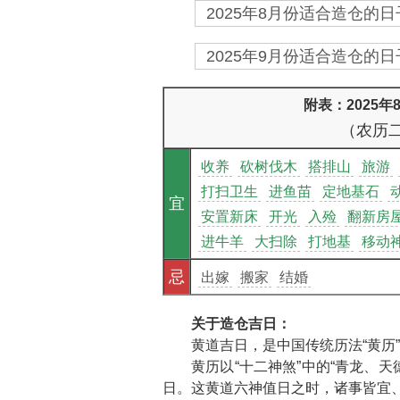
2025年8月份适合造仓的日子
2025年9月份适合造仓的日子
附表：2025
（农历
收养
砍树伐木
搭排山
旅游
打扫卫生
进鱼苗
定地基石
宜
安置新床
开光
入殓
翻新房
进牛羊
大扫除
打地基
移动
忌
出嫁
搬家
结婚
关于造仓吉日：
黄道吉日，是中国传统历法“黄历
黄历以“十二神煞”中的“青龙、
日。这黄道六神值日之时，诸事皆宜、