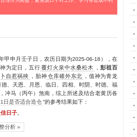
学合理作为前提，避免该日子对工作、学习等造成不利
年甲申月壬子日，农历日期为2025-06-18），在
神为定日，五行
覆灯火泉中水桑松木
，
彭祖百
问卜自惹祸殃
，胎神
仓库碓外东北
，值神为青龙
“月德、天恩、月恩、临日、四相、时阴、时德、福
”，冲马（丙午）煞南，综上所述及结合老黄历各
月11日是否适合造仓
”的参考结果如下：
最佳日子
。
整分析 »