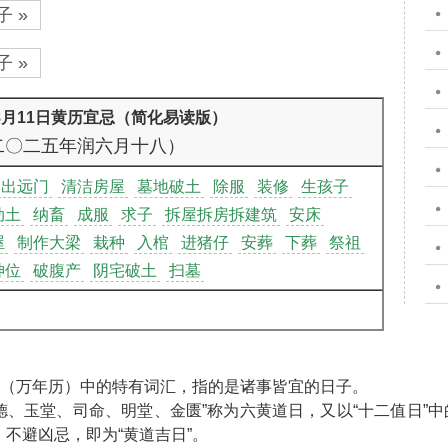
 »
 »
年8月11日黄历宜忌（简化易读版）
二〇二五年润六月十八）
出远门
清洁房屋
墓地破土
除服
装修
生孩子
动土
纳畜
成服
求子
拆屋拆房拆建筑
安床
屋
制作大梁
栽种
入棺
进猪仔
安葬
下葬
祭祖
神位
破腹产
阴宅破土
扫墓
”（万年历）中的特有词汇，指的是诸事皆宜的日子。
天德、玉堂、司命、明堂、金匮”称为六黄道日，又以“十二值日”中
不避凶忌，即为“黄道吉日”。