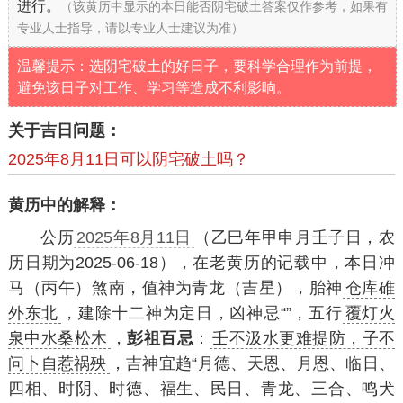
进行。
（该黄历中显示的本日能否阴宅破土答案仅作参考，如果有
专业人士指导，请以专业人士建议为准）
温馨提示：选阴宅破土的好日子，要科学合理作为前提，
避免该日子对工作、学习等造成不利影响。
关于吉日问题：
2025年8月11日可以阴宅破土吗？
黄历中的解释：
公历
2025年8月11日
（乙巳年甲申月壬子日，农
历日期为2025-06-18），在老黄历的记载中，本日冲
马（丙午）煞南，值神为青龙（吉星），胎神
仓库碓
外东北
，建除十二神为定日，凶神忌“”，五行
覆灯火
泉中水桑松木
，
彭祖百忌
：
壬不汲水更难提防，子不
问卜自惹祸殃
，吉神宜趋“月德、天恩、月恩、临日、
四相、时阴、时德、福生、民日、青龙、三合、鸣犬