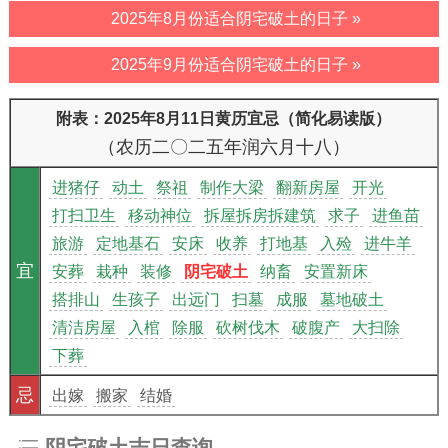
2025年8月份适合阴宅破土的日子 »
2025年9月份适合阴宅破土的日子 »
附表：2025年8月11日黄历宜忌（简化易读版）
（农历二〇二五年润六月十八）
进猪仔
动土
祭祖
制作大梁
翻新房屋
开光
打扫卫生
移动神位
拆屋拆房拆建筑
求子
进鱼苗
旅游
定地基石
安床
收养
打地基
入殓
进牛羊
宜
安葬
栽种
装修
阴宅破土
纳畜
安置新床
搭排山
生孩子
出远门
扫墓
成服
墓地破土
清洁房屋
入棺
除服
砍树伐木
破腹产
大扫除
下葬
忌
出嫁
搬家
结婚
阴宅破土吉日查询