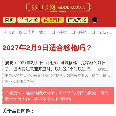
首页
节日大全
黄道吉日
传统文化
»
好日子网
黄道吉日
移柩吉日
移柩吉日（20270209）
位置：
>
>
>
2027年2月9日
适合移柩吗？
摘要：
2027年2月9日（阳历）
可以移柩
，是移柩的好日
子。但需要注意
避开
丑时、辰时这2个时辰进行。
（该黄历
中显示的本日能否移柩答案仅作参考，如果有专业人士指导，请以
专业人士建议为准）
温馨提示：选移柩的好日子，要科学合理作为前提，避免
该日子对工作、学习等造成不利影响。
关于吉日问题：