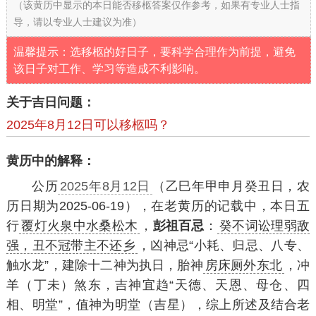
（该黄历中显示的本日能否移柩答案仅作参考，如果有专业人士指
导，请以专业人士建议为准）
温馨提示：选移柩的好日子，要科学合理作为前提，避免
该日子对工作、学习等造成不利影响。
关于吉日问题：
2025年8月12日可以移柩吗？
黄历中的解释：
公历
2025年8月12日
（乙巳年甲申月癸丑日，农
历日期为2025-06-19），在老黄历的记载中，本日五
行
覆灯火泉中水桑松木
，
彭祖百忌
：
癸不词讼理弱敌
强，丑不冠带主不还乡
，凶神忌“小耗、归忌、八专、
触水龙”，建除十二神为执日，胎神
房床厕外东北
，冲
羊（丁未）煞东，吉神宜趋“天德、天恩、母仓、四
相、明堂”，值神为明堂（吉星），综上所述及结合老