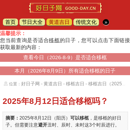
首页
节日大全
黄道吉日
传统文化
»
温馨提示：
您当前查询是否适合
移柩
的日子，您可以点击下面链
获取最新的内容：
查看今日（2026-8-9）是否适合移柩
本月（2026年8月9日）所有适合移柩的日子
好日子网
黄道吉日
移柩吉日
移柩吉日（20250812）
位置：
>
>
>
2025年8月12日
适合移柩吗？
摘要：
2025年8月12日（阳历）
可以移柩
，是移柩的好日
子。但需要注意
避开
丑时、辰时、未时这3个时辰进行。