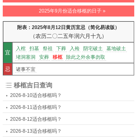
2025年9月份适合移柩的日子 »
附表：2025年8月12日黄历宜忌（简化易读版）
（农历二〇二五年润六月十九）
入棺
扫墓
祭祖
下葬
入殓
阴宅破土
墓地破土
宜
堵洞塞洞
安葬
移柩
除此之外余事勿取
忌
诸事不宜
移柩吉日查询
2026-8-10适合移柩吗？
2026-8-11适合移柩吗？
2026-8-12适合移柩吗？
2026-8-13适合移柩吗？