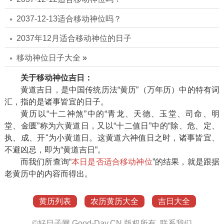
2037-12-13适合移动神位吗？
2037年12月适合移动神位的日子
移动神位日子大全
»
关于移动神位吉日：
黄道吉日，是中国传统历法“黄历”（万年历）中的特有词
汇，指的是诸事皆宜的日子。
黄历以“十二神煞”中的“青龙、天德、玉堂、司命、明
堂、金匮”称为六黄道日，又以“十二值日”中的“除、危、定、
执、成、开"为小黄道日。这黄道六神值日之时，诸事皆宜、
不避凶忌，即为“黄道吉日”。
而我们所查询“
本日是否适合移动神位
”的结果，就是跟据
老黄历中的内容而得出。
黄历列表
农历黄历大全
吉日大全
©
好日子网
Good-Day.CN
版权所有.
联系我们