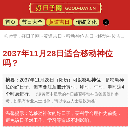
首页
节日大全
黄道吉日
传统文化
»
好日子网
黄道吉日
移动神位吉日
移动神位吉日（20371128）
位置：
>
>
>
2037年11月28日
适合移动神位
吗？
摘要：
2037年11月28日（阳历）
可以移动神位
，是移动神
位的好日子。但需要注意
避开
寅时、卯时、午时、申时这4
个时辰进行。
（该黄历中显示的本日能否移动神位答案仅作参
考，如果有专业人士指导，请以专业人士建议为准）
温馨提示：选移动神位的好日子，要科学合理作为前提，
避免该日子对工作、学习等造成不利影响。