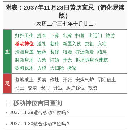
附表：2037年11月28日黄历宜忌（简化易读
版）
（农历二〇三七年十月廿二）
打扫卫生
提亲
下葬
出嫁
扫墓
出远门
旅游
移动神位
送礼
栽种
新屋入伙
祭祖
入宅
宜
清洁房屋
安葬
装修
结婚
乔迁新居
结拜
翻新房屋
入殓
订婚
开光
拆屋拆房拆建筑
砍树伐木
入棺
大扫除
搬家
墓地破土
买卖
作灶
开张
安煤气炉
阴宅破土
忌
动土
交易
安门
开业
厨炉移位
投资
移动神位吉日查询
2037-11-29适合移动神位吗？
2037-11-30适合移动神位吗？