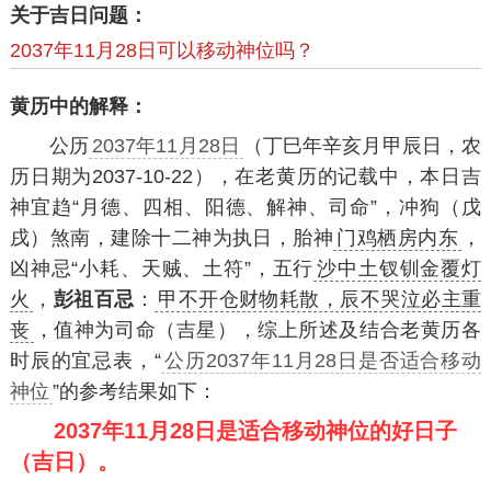
关于吉日问题：
2037年11月28日可以移动神位吗？
黄历中的解释：
公历
2037年11月28日
（丁巳年辛亥月甲辰日，农
历日期为2037-10-22），在老黄历的记载中，本日吉
神宜趋“月德、四相、阳德、解神、司命”，冲狗（戊
戌）煞南，建除十二神为执日，胎神
门鸡栖房内东
，
凶神忌“小耗、天贼、土符”，五行
沙中土钗钏金覆灯
火
，
彭祖百忌
：
甲不开仓财物耗散，辰不哭泣必主重
丧
，值神为司命（吉星），综上所述及结合老黄历各
时辰的宜忌表，“
公历2037年11月28日是否适合移动
神位
”的参考结果如下：
2037年11月28日是适合移动神位的好日子
（吉日）。