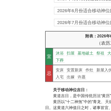
2026年6月份适合移动神位
2026年7月份适合移动神位
附表：2026
（农历
沐浴
扫屋
墓地破土
祭祖
宜
下葬
安床
安置新床
作灶
新屋入
忌
入宅
出嫁
许愿
关于移动神位吉日：
黄道吉日，是中国传统历法“黄历
黄历以“十二神煞”中的“青龙、
日。这黄道六神值日之时，诸事皆宜、