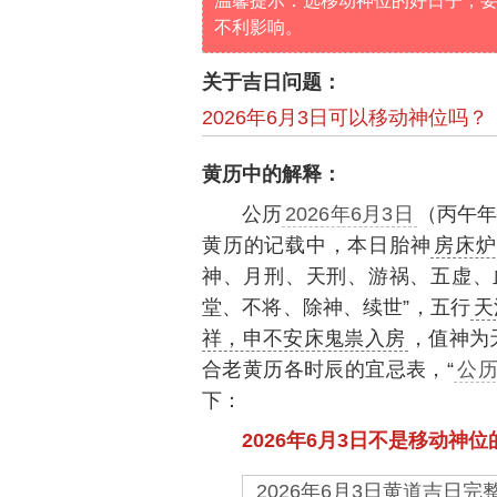
温馨提示：选移动神位的好日子，
不利影响。
关于吉日问题：
2026年6月3日可以移动神位吗？
黄历中的解释：
公历
2026年6月3日
（丙午年
黄历的记载中，本日胎神
房床炉
神、月刑、天刑、游祸、五虚、
堂、不将、除神、续世”，五行
天
祥，申不安床鬼祟入房
，值神为
合老黄历各时辰的宜忌表，“
公历
下：
2026年6月3日不是移动神
2026年6月3日黄道吉日完整