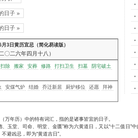
的日子 »
的日子 »
年6月3日黄历宜忌（简化易读版）
二〇二六年四月十八）
大扫除
搬家
安葬
修路
打扫卫生
扫墓
阴宅破土
伙
安煤气炉
结婚
乔迁新居
厨炉移位
还愿
拜神
”（万年历）中的特有词汇，指的是诸事皆宜的日子。
天德、玉堂、司命、明堂、金匮”称为六黄道日，又以“十二值日”中
不避凶忌，即为“黄道吉日”。