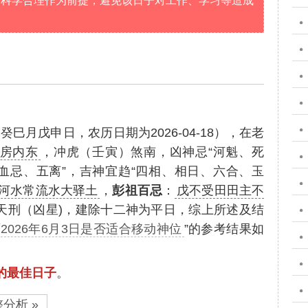
要科学合理作为前提，避免该日子对工作、学习等造成
癸巳月戊申日，农历日期为2026-04-18），在老
房内东
，冲虎（壬寅）煞南，凶神忌“河魁、死
血忌、五离”，吉神宜趋“四相、相日、六合、玉
河水常流水大驿土
，
彭祖百忌
：
戊不受田田主不
天刑（凶星)，建除十二神为平日，综上所述及结
2026年6月3日是否适合移动神位
”的参考结果如
位的最佳日子
。
分析 »