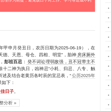
学合理作为前提，避免该日子对工作、学习等造成不利
年甲申月癸丑日，农历日期为2025-06-19），在
天德、天恩、母仓、四相、明堂”，胎神
房床厕外
，
彭祖百忌
：
癸不词讼理弱敌强，丑不冠带主不
除十二神为执日，凶神忌“小耗、归忌、八专、触
所述及结合老黄历各时辰的宜忌表，“
公历2025年
果如下：
最佳日子
。
整分析 »