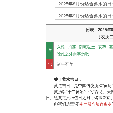
2025年8月份适合蓄水的日子
2025年9月份适合蓄水的日子
附表：2025
（农历
入棺
扫墓
阴宅破土
安葬
宜
除此之外余事勿取
忌
诸事不宜
关于蓄水吉日：
黄道吉日，是中国传统历法“黄历
黄历以“十二神煞”中的“青龙、
日。这黄道六神值日之时，诸事皆宜、
而我们所查询“
本日是否适合蓄水