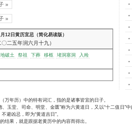
 »
 »
年8月12日黄历宜忌（简化易读版）
二〇二五年润六月十九）
墓地破土
祭祖
下葬
移柩
堵洞塞洞
入殓
”（万年历）中的特有词汇，指的是诸事皆宜的日子。
天德、玉堂、司命、明堂、金匮”称为六黄道日，又以“十二值日”中
不避凶忌，即为“黄道吉日”。
”的结果，就是跟据老黄历中的内容而得出。