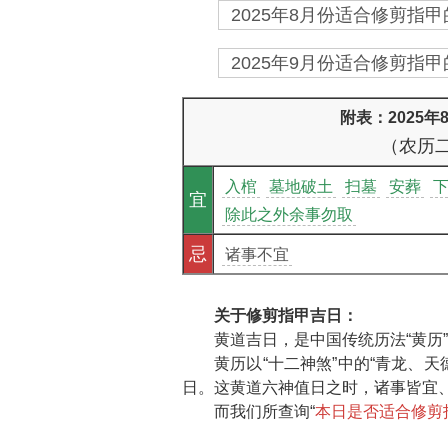
2025年8月份适合修剪指甲
2025年9月份适合修剪指甲
附表：2025
（农历
入棺
墓地破土
扫墓
安葬
宜
除此之外余事勿取
忌
诸事不宜
关于修剪指甲吉日：
黄道吉日，是中国传统历法“黄历
黄历以“十二神煞”中的“青龙、
日。这黄道六神值日之时，诸事皆宜、
而我们所查询“
本日是否适合修剪