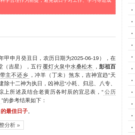
要科学合理作为前提，避免该日子对工作、学习等造成
？
年甲申月癸丑日，农历日期为2025-06-19），在
堂（吉星），五行
覆灯火泉中水桑松木
，
彭祖百
带主不还乡
，冲羊（丁未）煞东，吉神宜趋“天
建除十二神为执日，凶神忌“小耗、归忌、八专、
综上所述及结合老黄历各时辰的宜忌表，“
公历
甲
”的参考结果如下：
甲的最佳日子
。
整分析 »