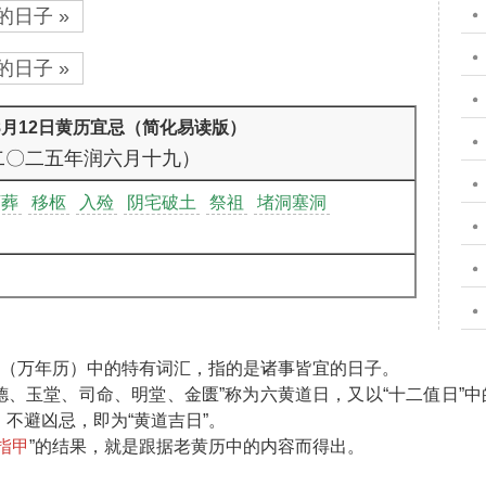
的日子 »
的日子 »
年8月12日黄历宜忌（简化易读版）
二〇二五年润六月十九）
下葬
移柩
入殓
阴宅破土
祭祖
堵洞塞洞
”（万年历）中的特有词汇，指的是诸事皆宜的日子。
天德、玉堂、司命、明堂、金匮”称为六黄道日，又以“十二值日”中
不避凶忌，即为“黄道吉日”。
指甲
”的结果，就是跟据老黄历中的内容而得出。