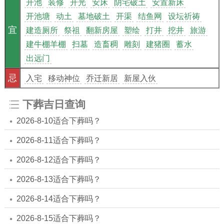
开池
装修
开光
安床
阴宅破土
安置新床
开池塘
动土
墓地破土
开渠
结鱼网
设坛祈祷
宜
建造厕所
祭祖
翻新房屋
塑绘
打井
挖井
旅游
建牛棚羊棚
扫墓
造畜稠
雕刻
建猪圈
蓄水
出远门
忌
入宅
移动神位
乔迁新居
新屋入伙
下葬吉日查询
2026-8-10适合下葬吗？
2026-8-11适合下葬吗？
2026-8-12适合下葬吗？
2026-8-13适合下葬吗？
2026-8-14适合下葬吗？
2026-8-15适合下葬吗？