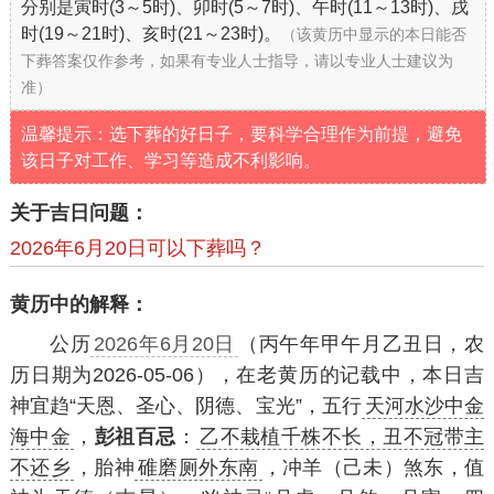
分别是寅时(3～5时)、卯时(5～7时)、午时(11～13时)、戌
时(19～21时)、亥时(21～23时)。
（该黄历中显示的本日能否
下葬答案仅作参考，如果有专业人士指导，请以专业人士建议为
准）
温馨提示：选下葬的好日子，要科学合理作为前提，避免
该日子对工作、学习等造成不利影响。
关于吉日问题：
2026年6月20日可以下葬吗？
黄历中的解释：
公历
2026年6月20日
（丙午年甲午月乙丑日，农
历日期为2026-05-06），在老黄历的记载中，本日吉
神宜趋“天恩、圣心、阴德、宝光”，五行
天河水沙中金
海中金
，
彭祖百忌
：
乙不栽植千株不长，丑不冠带主
不还乡
，胎神
碓磨厕外东南
，冲羊（己未）煞东，值