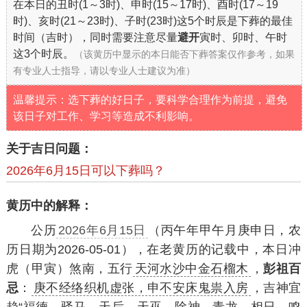
在本日的丑时(1～3时)、申时(15～17时)、酉时(17～19
时)、亥时(21～23时)、子时(23时)这5个时辰是下葬的最佳
时间（吉时），同时需要注意尽量
避开
寅时、卯时、午时
这3个时辰。
（该黄历中显示的本日能否下葬答案仅作参考，如果
有专业人士指导，请以专业人士建议为准）
温馨提示：选下葬的好日子，要科学合理作为前提，避免
该日子对工作、学习等造成不利影响。
关于吉日问题：
2026年6月15日可以下葬吗？
黄历中的解释：
公历
2026年6月15日
（丙午年甲午月庚申日，农
历日期为2026-05-01），在老黄历的记载中，本日冲
虎（甲寅）煞南，五行
天河水沙中金石榴木
，
彭祖百
忌
：
庚不经络织机虚张，申不安床鬼祟入房
，吉神宜