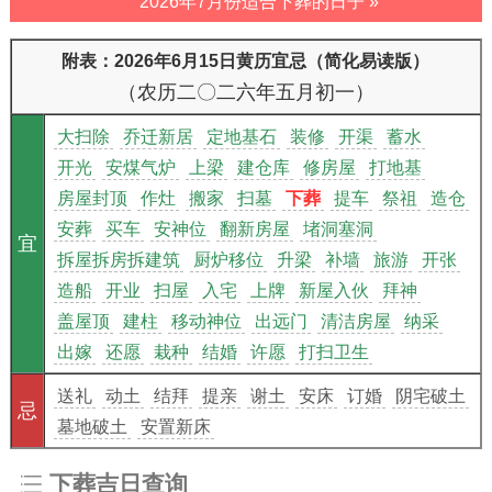
2026年7月份适合下葬的日子 »
附表：2026年6月15日黄历宜忌（简化易读版）
（农历二〇二六年五月初一）
大扫除
乔迁新居
定地基石
装修
开渠
蓄水
开光
安煤气炉
上梁
建仓库
修房屋
打地基
房屋封顶
作灶
搬家
扫墓
下葬
提车
祭祖
造仓
安葬
买车
安神位
翻新房屋
堵洞塞洞
宜
拆屋拆房拆建筑
厨炉移位
升梁
补墙
旅游
开张
造船
开业
扫屋
入宅
上牌
新屋入伙
拜神
盖屋顶
建柱
移动神位
出远门
清洁房屋
纳采
出嫁
还愿
栽种
结婚
许愿
打扫卫生
送礼
动土
结拜
提亲
谢土
安床
订婚
阴宅破土
忌
墓地破土
安置新床
下葬吉日查询