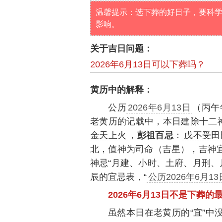
温馨提示：选下葬的好日子，要科
影响。
关于吉日问题：
2026年6月13日可以下葬吗？
黄历中的解释：
公历
2026年6月13日
（丙午
老黄历的记载中，本日建除十二
金天上火
，
彭祖百忌
：
戊不受田
北，值神为司命（吉星），吉神宜
神忌“月建、小时、土府、月刑、
辰的宜忌表，“
公历2026年6月1
2026年6月13日不是下葬的
虽然本日在老黄历的“宜”中