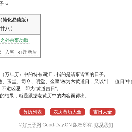
 »
忌（简化易读版）
廿八）
此之外余事勿取
家
入宅
乔迁新居
”（万年历）中的特有词汇，指的是诸事皆宜的日子。
天德、玉堂、司命、明堂、金匮”称为六黄道日，又以“十二值日”中
不避凶忌，即为“黄道吉日”。
”的结果，就是跟据老黄历中的内容而得出。
黄历列表
农历黄历大全
吉日大全
©
好日子网
Good-Day.CN
版权所有.
联系我们