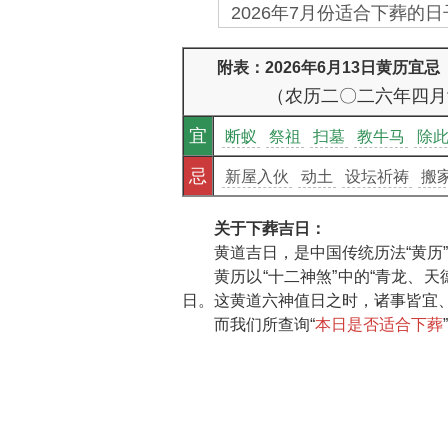
2026年7月份适合下葬的日子
附表：2026年6月13日黄历宜
（农历二〇二六年四月
宜
断蚁
祭祖
扫墓
教牛马
除
忌
新屋入伙
动土
设坛祈祷
搬
关于下葬吉日：
黄道吉日，是中国传统历法“黄历
黄历以“十二神煞”中的“青龙、
日。这黄道六神值日之时，诸事皆宜、
而我们所查询“
本日是否适合下葬