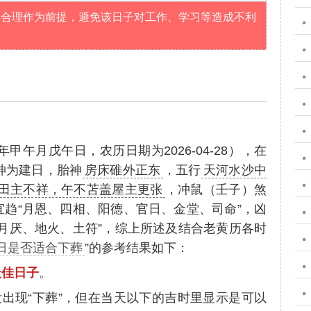
学合理作为前提，避免该日子对工作、学习等造成不利
年甲午月戊午日，农历日期为2026-04-28），在
神为建日，胎神
房床碓外正东
，五行
天河水沙中
田主不祥，午不苫盖屋主更张
，冲鼠（壬子）煞
趋“月恩、四相、阳德、官日、金堂、司命”，凶
月厌、地火、土符”，综上所述及结合老黄历各时
3日是否适合下葬
”的参考结果如下：
最佳日子
。
没出现“下葬”，但在当天以下的吉时里显示是可以