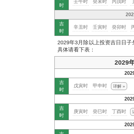
壬午时
癸未时
丙戌时
时
20
吉
辛丑时
壬寅时
癸卯时
时
2029年3月除以上投资吉日日
具体请看下表：
202
20
吉
戊寅时
甲申时
详解 »
时
20
吉
庚寅时
癸巳时
丁酉时
时
20
吉