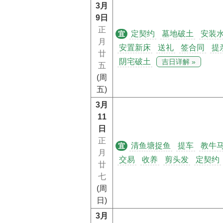
3月
9日
正
定契约
墓地破土
安装
宜
月
安置新床
送礼
签合同
提
廿
阴宅破土
吉日详解 »
五
(周
五)
3月
11
日
正
清鱼塘捉鱼
提车
教牛
宜
月
交易
收养
剪头发
定契约
廿
七
(周
日)
3月