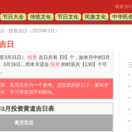
联系“好
节日大全
传统文化
节日文化
民族文化
中华民
日
投资吉日（2029年3月）
>
道吉日
日至3月31日）
投资
吉日共有【9】个，如本月中的3月
日、3月16日…而本月适合
投资
的时辰共【130】个可
文。
选择，黄历仅作为一个参考。选投资的好日子，要科学
工作、学习等造成不利影响。
9年3月投资黄道吉日表
黄历宜忌