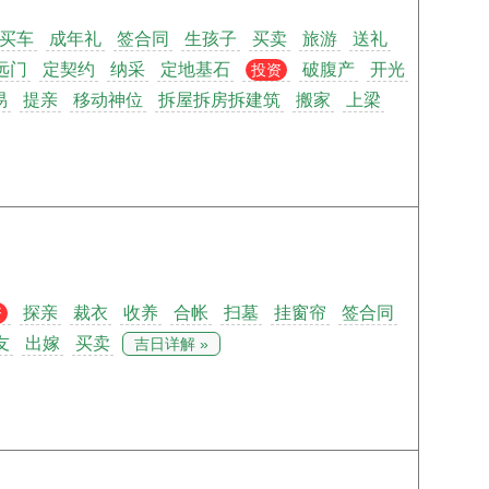
买车
成年礼
签合同
生孩子
买卖
旅游
送礼
远门
定契约
纳采
定地基石
破腹产
开光
投资
易
提亲
移动神位
拆屋拆房拆建筑
搬家
上梁
探亲
裁衣
收养
合帐
扫墓
挂窗帘
签合同
资
友
出嫁
买卖
吉日详解 »