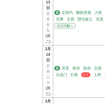
13
日
定契约
翻新房屋
入棺
宜
正
月
安葬
交易
阴宅破土
买卖
廿
吉日详解 »
九
(周
二)
3月
14
日
正
买卖
探亲
旅游
交易
宜
月
出远门
扫墓
上牌
投资
三
十
(周
三)
3月