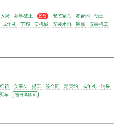
入殓
墓地破土
安装家具
签合同
动土
投资
成年礼
下葬
安机械
安装水电
装修
安装机器
祭祖
会亲友
提车
签合同
定契约
成年礼
纳采
买车
吉日详解 »