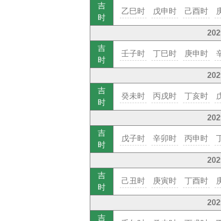
吉
乙巳时
戊申时
己酉时
时
20
吉
壬子时
丁巳时
庚申时
时
20
吉
癸未时
丙戌时
丁亥时
时
20
吉
戊子时
辛卯时
丙申时
时
20
吉
己丑时
庚寅时
丁酉时
时
20
吉