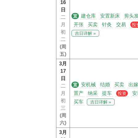
16
日
建仓库
安置新床
剪头
宜
二
月
开张
买卖
针灸
交易
投
初
吉日详解 »
二
(周
五)
3月
17
日
安机械
结婚
买卖
出
宜
二
月
置产
纳采
提车
安
投资
初
买车
吉日详解 »
三
(周
六)
3月