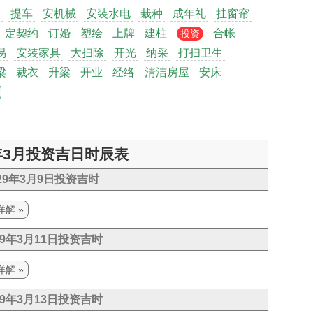
拜
提车
安机械
安装水电
栽种
成年礼
挂窗帘
定契约
订婚
塑绘
上牌
建柱
合帐
投资
易
安装家具
大扫除
开光
纳采
打扫卫生
梁
裁衣
升梁
开业
经络
清洁房屋
安床
9年3月投资吉日时辰表
029年3月9日投资吉时
详解 »
29年3月11日投资吉时
详解 »
29年3月13日投资吉时