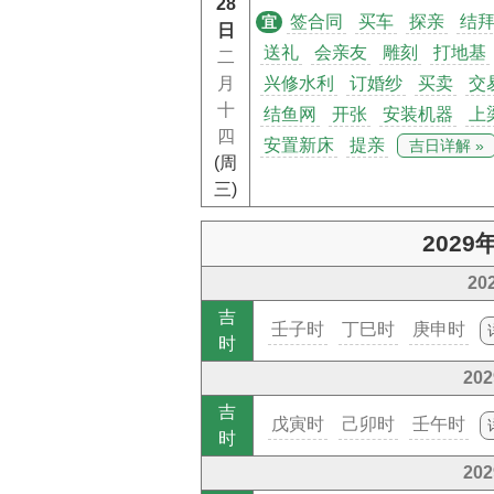
28
签合同
买车
探亲
结
宜
日
送礼
会亲友
雕刻
打地基
二
月
兴修水利
订婚纱
买卖
交
十
结鱼网
开张
安装机器
上
四
安置新床
提亲
吉日详解 »
(周
三)
202
2
吉
壬子时
丁巳时
庚申时
时
20
吉
戊寅时
己卯时
壬午时
时
20