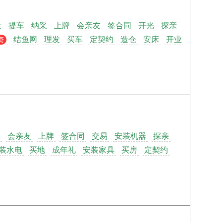
发
提车
纳采
上牌
会亲友
签合同
开光
探亲
结鱼网
理发
买车
定契约
造仓
安床
开业
资
嫁
会亲友
上牌
签合同
交易
安装机器
探亲
装水电
买地
成年礼
安装家具
买房
定契约