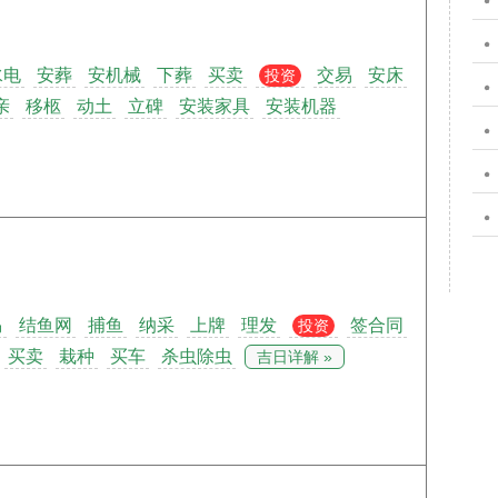
水电
安葬
安机械
下葬
买卖
交易
安床
投资
亲
移柩
动土
立碑
安装家具
安装机器
马
结鱼网
捕鱼
纳采
上牌
理发
签合同
投资
买卖
栽种
买车
杀虫除虫
吉日详解 »