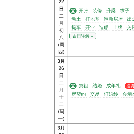
22
日
开张
装修
升梁
求子
宜
二
动土
打地基
翻新房屋
出
月
提车
开业
造船
上牌
交
初
吉日详解 »
八
(周
四)
3月
26
日
二
祭祖
结婚
成年礼
宜
投
月
定契约
交易
订婚纱
会亲
十
二
(周
一)
3月