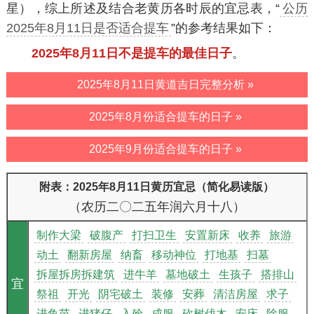
星），综上所述及结合老黄历各时辰的宜忌表，“
公历
2025年8月11日是否适合提车
”的参考结果如下：
2025年8月11日不是提车的最佳日子
。
2025年8月11日黄道吉日完整分析 »
2025年8月份适合提车的日子 »
2025年9月份适合提车的日子 »
附表：2025年8月11日黄历宜忌（简化易读版）
（农历二〇二五年润六月十八）
制作大梁
破腹产
打扫卫生
安置新床
收养
旅游
动土
翻新房屋
纳畜
移动神位
打地基
扫墓
拆屋拆房拆建筑
进牛羊
墓地破土
生孩子
搭排山
宜
祭祖
开光
阴宅破土
装修
安葬
清洁房屋
求子
进鱼苗
进猪仔
入殓
成服
砍树伐木
安床
除服