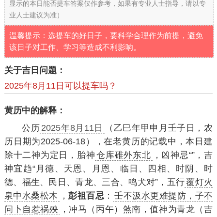
显示的本日能否提车答案仅作参考，如果有专业人士指导，请以专
业人士建议为准）
温馨提示：选提车的好日子，要科学合理作为前提，避免
该日子对工作、学习等造成不利影响。
关于吉日问题：
2025年8月11日可以提车吗？
黄历中的解释：
公历
2025年8月11日
（乙巳年甲申月壬子日，农
历日期为2025-06-18），在老黄历的记载中，本日建
除十二神为定日，胎神
仓库碓外东北
，凶神忌“”，吉
神宜趋“月德、天恩、月恩、临日、四相、时阴、时
德、福生、民日、青龙、三合、鸣犬对”，五行
覆灯火
泉中水桑松木
，
彭祖百忌
：
壬不汲水更难提防，子不
问卜自惹祸殃
，冲马（丙午）煞南，值神为青龙（吉