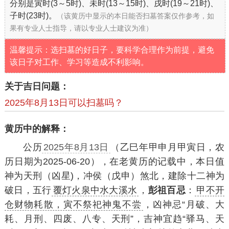
分别是寅时(3～5时)、未时(13～15时)、戌时(19～21时)、
子时(23时)。
（该黄历中显示的本日能否扫墓答案仅作参考，如
果有专业人士指导，请以专业人士建议为准）
温馨提示：选扫墓的好日子，要科学合理作为前提，避免
该日子对工作、学习等造成不利影响。
关于吉日问题：
2025年8月13日可以扫墓吗？
黄历中的解释：
公历
2025年8月13日
（乙巳年甲申月甲寅日，农
历日期为2025-06-20），在老黄历的记载中，本日值
神为天刑（凶星)，冲侯（戊申）煞北，建除十二神为
破日，五行
覆灯火泉中水大溪水
，
彭祖百忌
：
甲不开
仓财物耗散，寅不祭祀神鬼不尝
，凶神忌“月破、大
耗、月刑、四废、八专、天刑”，吉神宜趋“驿马、天