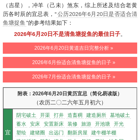
（吉星），冲羊（己未）煞东，综上所述及结合老黄
历各时辰的宜忌表，“
公历2026年6月20日是否适合清
鱼塘捉鱼
”的参考结果如下：
2026年6月20日不是清鱼塘捉鱼的最佳日子
。
2026年6月20日黄道吉日完整分析 »
2026年6月份适合清鱼塘捉鱼的日子 »
2026年7月份适合清鱼塘捉鱼的日子 »
附表：2026年6月20日黄历宜忌（简化易读版）
（农历二〇二六年五月初六）
阴宅破土
开渠
打井
造畜稠
建造厕所
墓地破土
蓄水
安床
安置新床
装修
旅游
开池塘
开光
宜
塑绘
建猪圈
出远门
翻新房屋
建牛棚羊棚