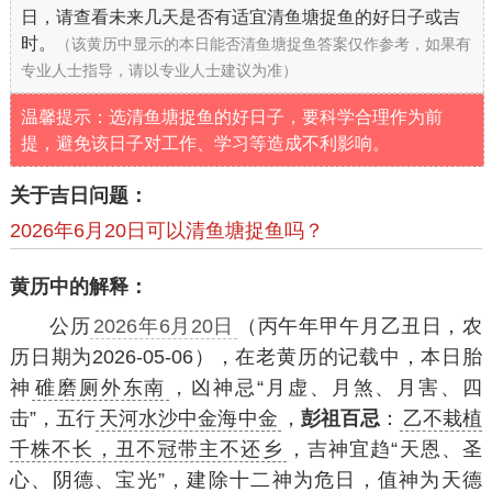
日，请查看未来几天是否有适宜清鱼塘捉鱼的好日子或吉
时。
（该黄历中显示的本日能否清鱼塘捉鱼答案仅作参考，如果有
专业人士指导，请以专业人士建议为准）
温馨提示：选清鱼塘捉鱼的好日子，要科学合理作为前
提，避免该日子对工作、学习等造成不利影响。
关于吉日问题：
2026年6月20日可以清鱼塘捉鱼吗？
黄历中的解释：
公历
2026年6月20日
（丙午年甲午月乙丑日，农
历日期为2026-05-06），在老黄历的记载中，本日胎
神
碓磨厕外东南
，凶神忌“月虚、月煞、月害、四
击”，五行
天河水沙中金海中金
，
彭祖百忌
：
乙不栽植
千株不长，丑不冠带主不还乡
，吉神宜趋“天恩、圣
心、阴德、宝光”，建除十二神为危日，值神为天德