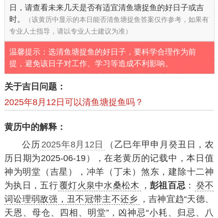
日，请查看未来几天是否有适宜清鱼塘捉鱼的好日子或吉
时。
（该黄历中显示的本日能否清鱼塘捉鱼答案仅作参考，如果有
专业人士指导，请以专业人士建议为准）
温馨提示：选清鱼塘捉鱼的好日子，要科学合理作为前
提，避免该日子对工作、学习等造成不利影响。
关于吉日问题：
2025年8月12日可以清鱼塘捉鱼吗？
黄历中的解释：
公历
2025年8月12日
（乙巳年甲申月癸丑日，农
历日期为2025-06-19），在老黄历的记载中，本日值
神为明堂（吉星），冲羊（丁未）煞东，建除十二神
为执日，五行
覆灯火泉中水桑松木
，
彭祖百忌
：
癸不
词讼理弱敌强，丑不冠带主不还乡
，吉神宜趋“天德、
天恩、母仓、四相、明堂”，凶神忌“小耗、归忌、八