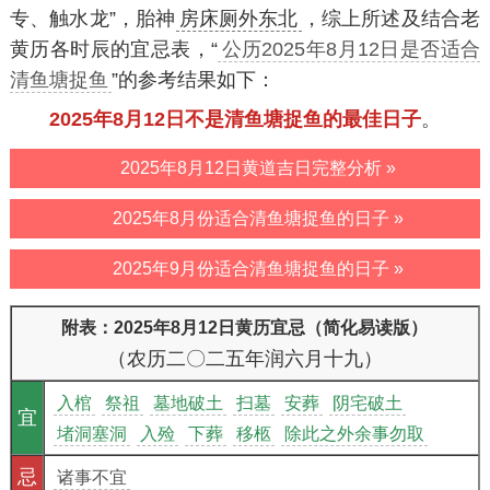
专、触水龙”，胎神
房床厕外东北
，综上所述及结合老
黄历各时辰的宜忌表，“
公历2025年8月12日是否适合
清鱼塘捉鱼
”的参考结果如下：
2025年8月12日不是清鱼塘捉鱼的最佳日子
。
2025年8月12日黄道吉日完整分析 »
2025年8月份适合清鱼塘捉鱼的日子 »
2025年9月份适合清鱼塘捉鱼的日子 »
附表：2025年8月12日黄历宜忌（简化易读版）
（农历二〇二五年润六月十九）
入棺
祭祖
墓地破土
扫墓
安葬
阴宅破土
宜
堵洞塞洞
入殓
下葬
移柩
除此之外余事勿取
忌
诸事不宜