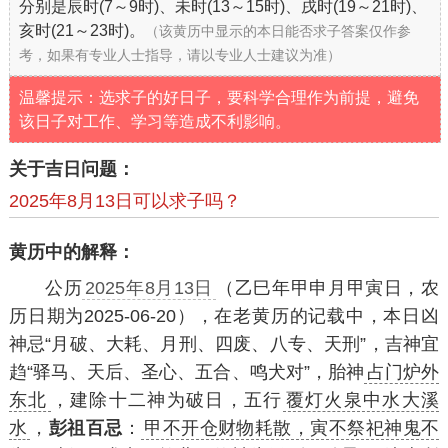
分别是辰时(7～9时)、未时(13～15时)、戌时(19～21时)、
亥时(21～23时)。
（该黄历中显示的本日能否求子答案仅作参
考，如果有专业人士指导，请以专业人士建议为准）
温馨提示：选求子的好日子，要科学合理作为前提，避免
该日子对工作、学习等造成不利影响。
关于吉日问题：
2025年8月13日可以求子吗？
黄历中的解释：
公历
2025年8月13日
（乙巳年甲申月甲寅日，农
历日期为2025-06-20），在老黄历的记载中，本日凶
神忌“月破、大耗、月刑、四废、八专、天刑”，吉神宜
趋“驿马、天后、圣心、五合、鸣犬对”，胎神
占门炉外
东北
，建除十二神为破日，五行
覆灯火泉中水大溪
水
，
彭祖百忌
：
甲不开仓财物耗散，寅不祭祀神鬼不