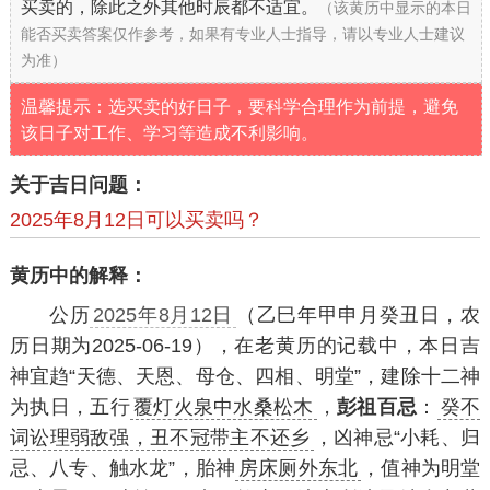
买卖的，除此之外其他时辰都不适宜。
（该黄历中显示的本日
能否买卖答案仅作参考，如果有专业人士指导，请以专业人士建议
为准）
温馨提示：选买卖的好日子，要科学合理作为前提，避免
该日子对工作、学习等造成不利影响。
关于吉日问题：
2025年8月12日可以买卖吗？
黄历中的解释：
公历
2025年8月12日
（乙巳年甲申月癸丑日，农
历日期为2025-06-19），在老黄历的记载中，本日吉
神宜趋“天德、天恩、母仓、四相、明堂”，建除十二神
为执日，五行
覆灯火泉中水桑松木
，
彭祖百忌
：
癸不
词讼理弱敌强，丑不冠带主不还乡
，凶神忌“小耗、归
忌、八专、触水龙”，胎神
房床厕外东北
，值神为明堂